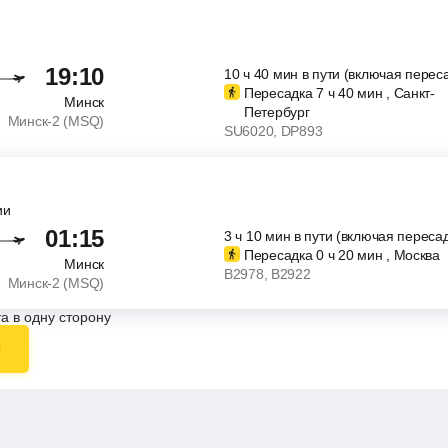
19:10
10
ч
40
мин
в пути (включая перес
Пересадка 7
ч
40
мин
, Санкт-
Минск
Петербург
Минск-2 (MSQ)
SU6020
, DP893
ии
01:15
3
ч
10
мин
в пути (включая пересад
Пересадка 0
ч
20
мин
, Москва
Минск
B2978
, B2922
Минск-2 (MSQ)
а в одну сторону
ы