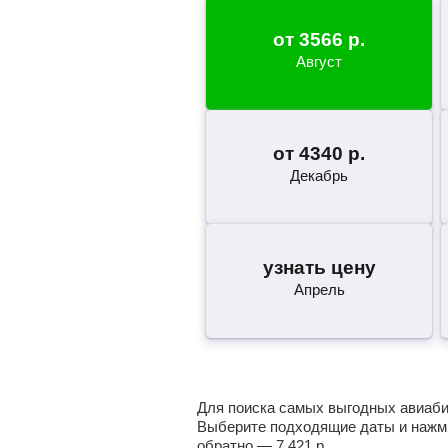
от
3566
р.
Август
от
4340
р.
Декабрь
узнать цену
Апрель
Для поиска самых выгодных авиабил
Выберите подходящие даты и нажми
обратно —
7 421
р.