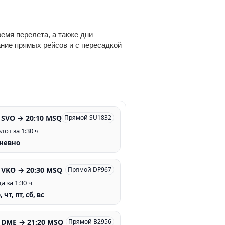
емя перелета, а также дни
ание прямых рейсов и с пересадкой
 SVO → 20:10 MSQ
Прямой SU1832
от за 1:30 ч
невно
0 VKO → 20:30 MSQ
Прямой DP967
 за 1:30 ч
, чт, пт, сб, вс
5 DME → 21:20 MSQ
Прямой B2956