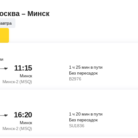
Москва – Минск
Завтра
ии
11:15
1
ч
25
мин
в пути
Без пересадок
Минск
B2976
Минск-2 (MSQ)
16:20
1
ч
20
мин
в пути
Без пересадок
Минск
SU1836
Минск-2 (MSQ)