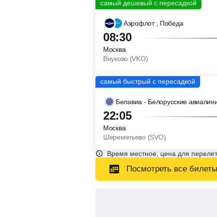
Аэрофлот
, Победа
08:30
Москва
Внуково (VKO)
Белавиа - Белорусские авиалин
22:05
Москва
Шереметьево (SVO)
Время местное, цена для перелет
Посмотреть все билет