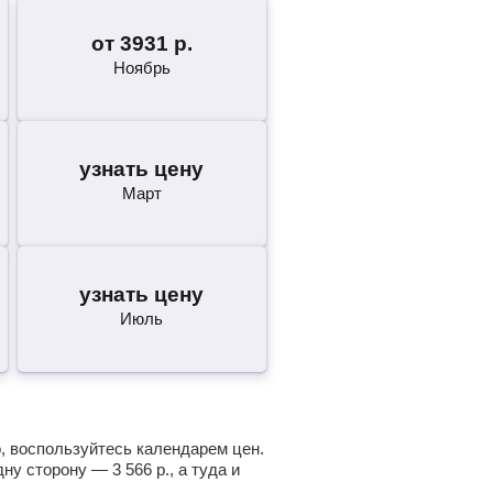
от
3931
р.
Ноябрь
узнать цену
Март
узнать цену
Июль
о, воспользуйтесь календарем цен.
одну сторону —
3 566
р.
, а туда и