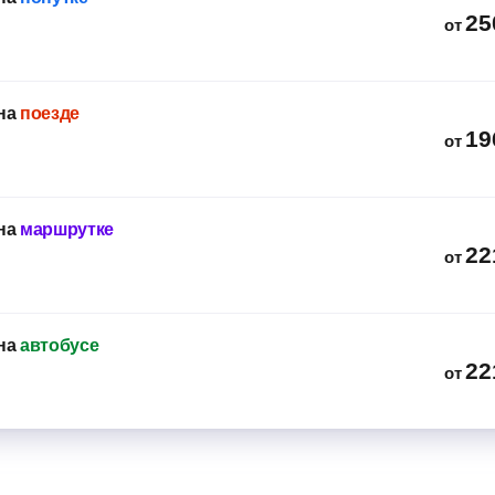
25
от
на
поезде
19
от
на
маршрутке
22
от
на
автобусе
22
от