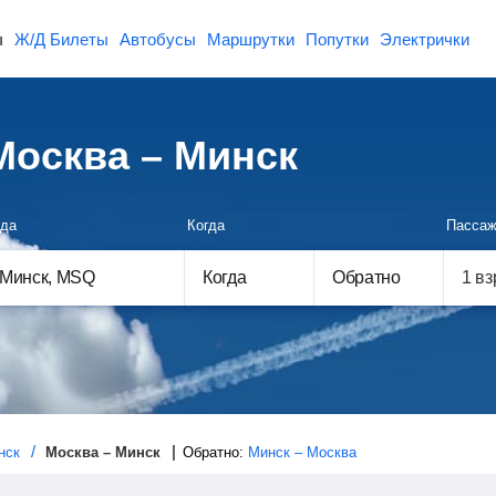
ы
Ж/Д Билеты
Автобусы
Маршрутки
Попутки
Электрички
осква – Минск
да
Когда
Пассаж
Когда
Обратно
нск
Москва – Минск
Обратно:
Минск – Москва