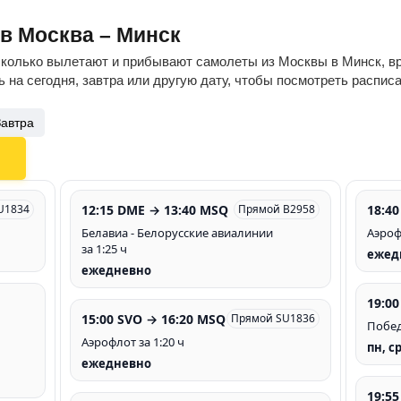
ов Москва – Минск
сколько вылетают и прибывают самолеты из Москвы в Минск, вр
 на сегодня, завтра или другую дату, чтобы посмотреть распис
Завтра
12:15 DME → 13:40 MSQ
18:40
U1834
Прямой B2958
Белавиа - Белорусские авиалинии
Аэрофл
за 1:25 ч
ежед
ежедневно
19:0
15:00 SVO → 16:20 MSQ
Прямой SU1836
Победа
Аэрофлот за 1:20 ч
пн, ср
ежедневно
19:5