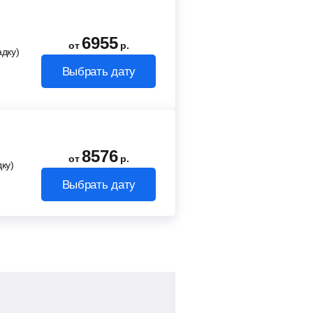
6955
от
р.
адку)
Выбрать дату
8576
от
р.
ку)
Выбрать дату