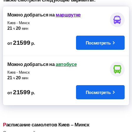
Можно добраться
на
маршрутке
Киев
-
Минск
21
20
ч
мин
21599
Посмотреть
от
р.
Можно добраться
на
автобусе
Киев
-
Минск
21
20
ч
мин
21599
Посмотреть
от
р.
Расписание самолетов Киев – Минск