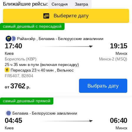
Ближайшие рейсы:
Сегодня
Завтра
Выберите дату
Райанэйр
, Белавиа - Белорусские авиалинии
17:40
19:15
Киев
Минск
Борисполь (KBP)
Минск-2 (MSQ)
25
ч
35
мин
в пути (включая пересадку)
Пересадка 23
ч
40
мин
, Вильнюс
FR5407
, B2804
3762
Выбрать дату
от
р.
Белавиа - Белорусские авиалинии
04:45
06:40
Киев
Минск