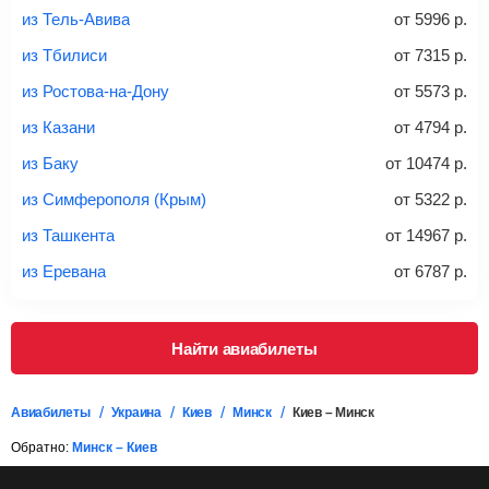
из Тель-Авива
от
5996
р.
Найти билеты с багажом
из Тбилиси
от
7315
р.
из Ростова-на-Дону
от
5573
р.
*При необходимости багаж оплачивается отдельно при
из Казани
от
4794
р.
регистрации на рейс, в среднем
50 Euro
за место. Как
правило, сразу купить билет с багажом дешевле, чем
из Баку
от
10474
р.
дополнительно оплачивать его в аэропорту.
из Симферополя (Крым)
от
5322
р.
Важно:
При покупке билета рекомендуем внимательно
проверять на официальном сайте продавца, включен ли
из Ташкента
от
14967
р.
багаж в стоимость.
из Еревана
от
6787
р.
Подробная информация о перевозке багажа и его габаритах
Найти авиабилеты
Авиабилеты
Украина
Киев
Минск
Киев – Минск
Обратно:
Минск – Киев