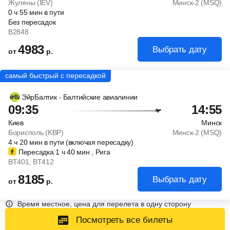
Жуляны (IEV)
Минск-2 (MSQ)
0
ч
55
мин
в пути
Без пересадок
B2848
4983
Выбрать дату
от
р.
ЭйрБалтик - Балтийские авиалинии
09:35
14:55
Киев
Минск
Борисполь (KBP)
Минск-2 (MSQ)
4
ч
20
мин
в пути (включая пересадку)
Пересадка 1
ч
40
мин
, Рига
BT401
, BT412
8185
Выбрать дату
от
р.
Время местное, цена для перелета в одну сторону
Посмотреть все билеты