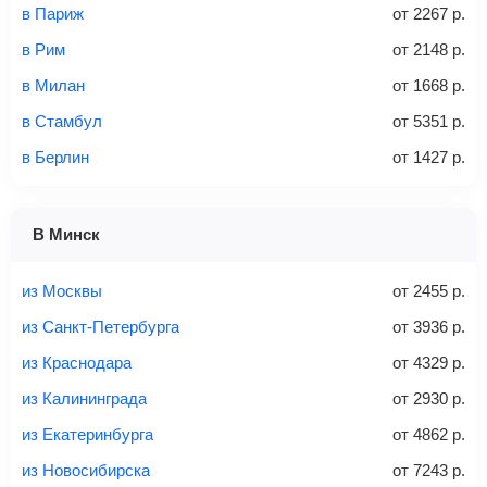
Стоимость авиабилетов зависит от выбранного тарифа:
в Париж
от
2267
р.
С багажом
= ручная кладь + багаж
в Рим
от
2148
р.
Без багажа
= ручная кладь*
в Милан
от
1668
р.
Количество багажа
в Стамбул
от
5351
р.
в Берлин
от
1427
р.
1 место
2 места
3 места
В Минск
Найти билеты с багажом
из Москвы
от
2455
р.
из Санкт-Петербурга
от
3936
р.
из Краснодара
от
4329
р.
Вес багажа
из Калининграда
от
2930
р.
из Екатеринбурга
от
4862
р.
из Новосибирска
от
7243
р.
20-23 кг
30 кг
40 кг