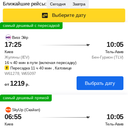
Ближайшие рейсы:
Сегодня
Завтра
Выберите дату
Визз Эйр
17:25
10:05
Киев
Тель-Авив
Жуляны (IEV)
Бен-Гурион (TLV)
16
ч
40
мин
в пути (включая пересадку)
Пересадка 11
ч
40
мин
, Катовице
W61278
, W65097
1219
Выбрать дату
от
р.
SkyUp (Скайап)
06:55
10:05
Киев
Тель-Авив