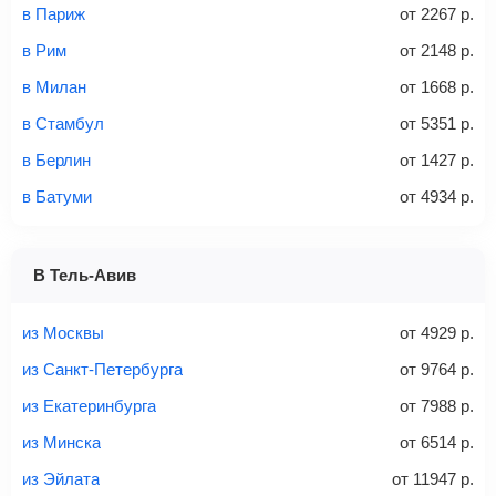
в Париж
от
2267
р.
Стоимость авиабилетов зависит от выбранного тарифа:
в Рим
от
2148
р.
С багажом
= ручная кладь + багаж
в Милан
от
1668
р.
Без багажа
= ручная кладь*
в Стамбул
от
5351
р.
Количество багажа
в Берлин
от
1427
р.
в Батуми
от
4934
р.
1 место
2 места
3 места
В Тель-Авив
Найти билеты с багажом
из Москвы
от
4929
р.
из Санкт-Петербурга
от
9764
р.
из Екатеринбурга
от
7988
р.
Вес багажа
из Минска
от
6514
р.
из Эйлата
от
11947
р.