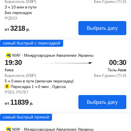
Борисполь (KBP)
Бен-Гурион (TLV)
3
ч
10
мин
в пути
Без пересадок
PQ533
3218
Выбрать дату
от
р.
МАУ - Международные Авиалинии Украины
19:30
00:30
Киев
Тель-Авив
Борисполь (KBP)
Бен-Гурион (TLV)
5
ч
0
мин
в пути (включая пересадку)
Пересадка 1
ч
0
мин
, Одесса
PS53
, PS787
11839
Выбрать дату
от
р.
МАУ - Международные Авиалинии Украины