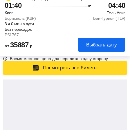
01:40
04:40
Киев
Тель-Авив
Борисполь (KBP)
Бен-Гурион (TLV)
3
ч
0
мин
в пути
Без пересадок
PS1767
35887
Выбрать дату
от
р.
Время местное, цена для перелета в одну сторону
Посмотреть все билеты