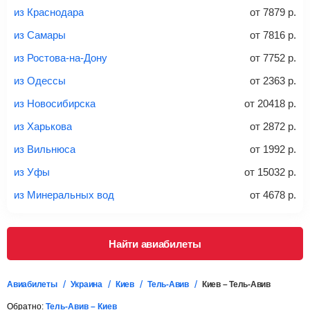
из Краснодара
от
7879
р.
20-23 кг
30 кг
40 кг
из Самары
от
7816
р.
Найти билеты с багажом
из Ростова-на-Дону
от
7752
р.
из Одессы
от
2363
р.
*При необходимости багаж оплачивается отдельно при
из Новосибирска
от
20418
р.
регистрации на рейс, в среднем
50 Euro
за место. Как
правило, сразу купить билет с багажом дешевле, чем
из Харькова
от
2872
р.
дополнительно оплачивать его в аэропорту.
из Вильнюса
от
1992
р.
Важно:
При покупке билета рекомендуем внимательно
проверять на официальном сайте продавца, включен ли
из Уфы
от
15032
р.
багаж в стоимость.
из Минеральных вод
от
4678
р.
Подробная информация о перевозке багажа и его габаритах
Найти авиабилеты
Авиабилеты
Украина
Киев
Тель-Авив
Киев – Тель-Авив
Обратно:
Тель-Авив – Киев