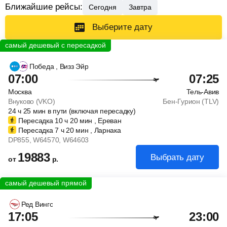
Ближайшие рейсы:
Сегодня
Завтра
Выберите дату
Победа
, Визз Эйр
07:00
07:25
Москва
Тель-Авив
Внуково (VKO)
Бен-Гурион (TLV)
24
ч
25
мин
в пути (включая пересадку)
Пересадка 10
ч
20
мин
, Ереван
Пересадка 7
ч
20
мин
, Ларнака
DP855
, W64570
, W64603
19883
Выбрать дату
от
р.
Ред Вингс
17:05
23:00