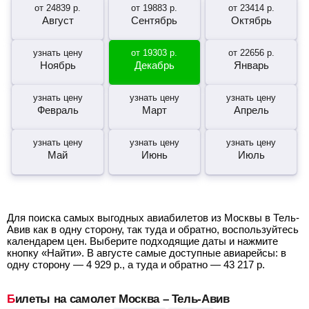
от
24839
р.
от
19883
р.
от
23414
р.
Август
Сентябрь
Октябрь
узнать цену
от
19303
р.
от
22656
р.
Ноябрь
Декабрь
Январь
узнать цену
узнать цену
узнать цену
Февраль
Март
Апрель
узнать цену
узнать цену
узнать цену
Май
Июнь
Июль
Для поиска самых выгодных авиабилетов из Москвы в Тель-
Авив как в одну сторону, так туда и обратно, воспользуйтесь
календарем цен. Выберите подходящие даты и нажмите
кнопку «Найти». В августе самые доступные авиарейсы: в
одну сторону —
4 929
р.
, а туда и обратно —
43 217
р.
Билеты на самолет Москва – Тель-Авив