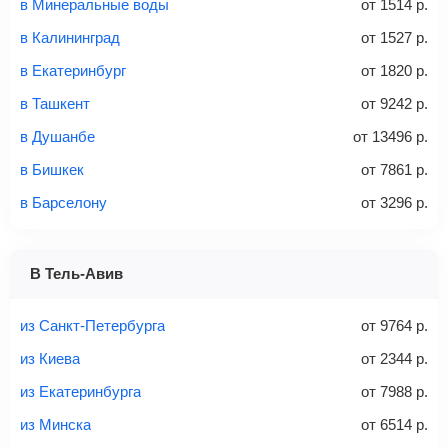
Найти билеты
в Минеральные воды
от
1514
р.
не более 23 кг – эконом-класс
в Калининград
от
1527
р.
Стоимость авиабилетов зависит от выбранного тарифа:
в Екатеринбург
от
1820
р.
С багажом
= ручная кладь + багаж
в Ташкент
от
9242
р.
Без багажа
= ручная кладь*
в Душанбе
от
13496
р.
Количество багажа
в Бишкек
от
7861
р.
в Барселону
от
3296
р.
1 место
2 места
3 места
В Тель-Авив
Найти билеты с багажом
из Санкт-Петербурга
от
9764
р.
из Киева
от
2344
р.
из Екатеринбурга
от
7988
р.
Вес багажа
из Минска
от
6514
р.