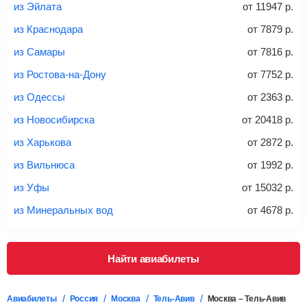
из Эйлата
от
11947
р.
из Краснодара
от
7879
р.
20-23 кг
30 кг
40 кг
из Самары
от
7816
р.
Найти билеты с багажом
из Ростова-на-Дону
от
7752
р.
из Одессы
от
2363
р.
*При необходимости багаж оплачивается отдельно при
из Новосибирска
от
20418
р.
регистрации на рейс, в среднем
50 Euro
за место. Как
правило, сразу купить билет с багажом дешевле, чем
из Харькова
от
2872
р.
дополнительно оплачивать его в аэропорту.
из Вильнюса
от
1992
р.
Важно:
При покупке билета рекомендуем внимательно
проверять на официальном сайте продавца, включен ли
из Уфы
от
15032
р.
багаж в стоимость.
из Минеральных вод
от
4678
р.
Подробная информация о перевозке багажа и его габаритах
Найти авиабилеты
Авиабилеты
Россия
Москва
Тель-Авив
Москва – Тель-Авив