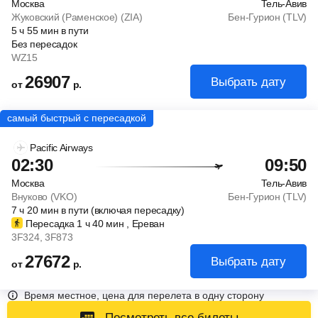
Москва
Тель-Авив
Жуковский (Раменское) (ZIA)
Бен-Гурион (TLV)
5
ч
55
мин
в пути
Без пересадок
WZ15
26907
Выбрать дату
от
р.
Pacific Airways
02:30
09:50
Москва
Тель-Авив
Внуково (VKO)
Бен-Гурион (TLV)
7
ч
20
мин
в пути (включая пересадку)
Пересадка 1
ч
40
мин
, Ереван
3F324
, 3F873
27672
Выбрать дату
от
р.
Время местное, цена для перелета в одну сторону
Посмотреть все билеты