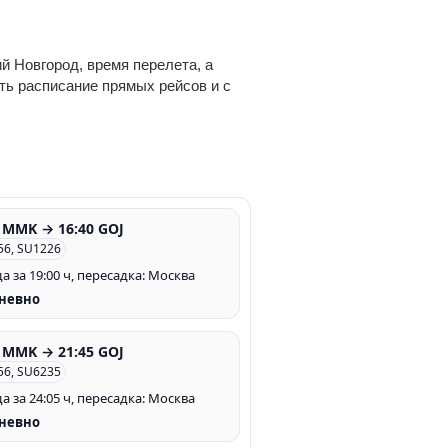
й Новгород, время перелета, а
еть расписание прямых рейсов и с
0 MMK → 16:40 GOJ
56, SU1226
а за 19:00 ч, пересадка: Москва
невно
0 MMK → 21:45 GOJ
56, SU6235
а за 24:05 ч, пересадка: Москва
невно