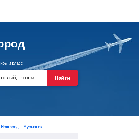
ород
иры и класс
Найти
 Новгород – Мурманск