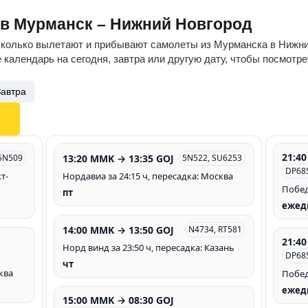
ов Мурманск – Нижний Новгород
сколько вылетают и прибывают самолеты из Мурманска в Нижни
 календарь на сегодня, завтра или другую дату, чтобы посмотр
Завтра
21:4
13:20 MMK → 13:35 GOJ
5N509
5N522, SU6253
DP68
т-
Нордавиа за 24:15 ч, пересадка: Москва
Побед
пт
ежед
14:00 MMK → 13:50 GOJ
N4734, RT581
21:4
Норд винд за 23:50 ч, пересадка: Казань
DP68
чт
ква
Побед
ежед
15:00 MMK → 08:30 GOJ