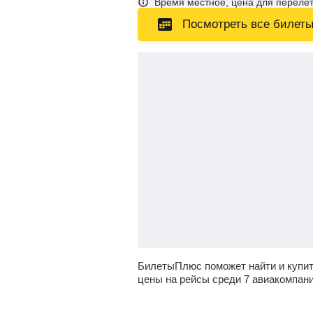
Время местное, цена для перелет
Посмотреть все билет
БилетыПлюс поможет найти и купи
цены на рейсы среди 7 авиакомпан