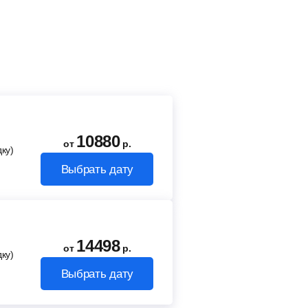
10880
от
р.
ку)
Выбрать дату
14498
от
р.
ку)
Выбрать дату