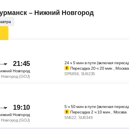
Мурманск – Нижний Новгород
Завтра
21:45
24
ч
5
мин
в пути (включая пересад
Пересадка 20
ч
20
мин
, Москва
ижний Новгород
DP6856
, SU6235
 Новгород (GOJ)
19:10
5
ч
50
мин
в пути (включая пересад
Пересадка 2
ч
10
мин
, Москва
ижний Новгород
5N522
, SU6349
 Новгород (GOJ)