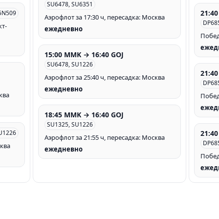
SU6478, SU6351
21:4
5N509
Аэрофлот за 17:30 ч, пересадка: Москва
DP68
кт-
ежедневно
Побед
ежед
15:00 MMK → 16:40 GOJ
SU6478, SU1226
21:4
Аэрофлот за 25:40 ч, пересадка: Москва
DP68
ежедневно
ква
Побед
ежед
18:45 MMK → 16:40 GOJ
SU1325, SU1226
U1226
21:4
Аэрофлот за 21:55 ч, пересадка: Москва
DP68
сква
ежедневно
Побед
ежед