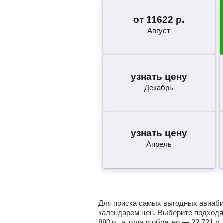
от
11622
р.
Август
узнать цену
Декабрь
узнать цену
Апрель
Для поиска самых выгодных авиабил
календарем цен. Выберите подходя
880
р.
, а туда и обратно —
22 721
р.