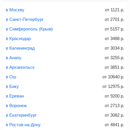
Найти билеты
Заполните форму и оплатите
— укажите паспортные
и контактные данные, внимательно все перепроверьте
в Москву
от
1121
р.
Советы как сэкономить на покупке билета
и затем оплатите билет одним из перечисленных
в Санкт-Петербург
от
2701
р.
способов: через интернет-банк, банковской картой,
электронными деньгами или наличными в салонах
в Симферополь (Крым)
от
5157
р.
связи «Связной» или «Евросеть».
в Краснодар
от
3488
р.
Это все
— после оплаты в течение 10 минут к вам на
email придет электронный билет с данными о вашем
в Калининград
от
3034
р.
перелете. Его нужно распечатать и взять с собой в
в Анапу
от
3255
р.
аэропорт. Для посадки потребуется только паспорт.
Багаж
— это крупные предметы, сдаваемые в
в Архангельск
от
3851
р.
багажное отделение самолета.
Найти билеты
в Ош
от
10640
р.
не более 23 кг – эконом-класс
в Баку
от
12975
р.
Стоимость авиабилетов зависит от выбранного тарифа:
в Ереван
от
9200
р.
С багажом
= ручная кладь + багаж
в Воронеж
от
2713
р.
Без багажа
= ручная кладь*
в Екатеринбург
от
3082
р.
Количество багажа
в Ростов-на-Дону
от
4841
р.