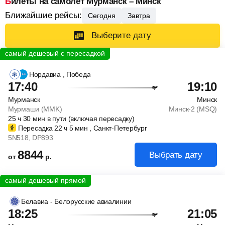
Билеты на самолет Мурманск – Минск
Ближайшие рейсы:
Сегодня
Завтра
Выберите дату
Нордавиа
, Победа
17:40
19:10
Мурманск
Минск
Мурмаши (MMK)
Минск-2 (MSQ)
25
ч
30
мин
в пути (включая пересадку)
Пересадка 22
ч
5
мин
, Санкт-Петербург
5N518
, DP893
8844
Выбрать дату
от
р.
Белавиа - Белорусские авиалинии
18:25
21:05