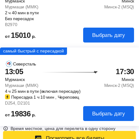
Мурманск
Минск
Мурмаши (MMK)
Минск-2 (MSQ)
2
ч
40
мин
в пути
Без пересадок
B2970
15010
Выбрать дату
от
р.
Северсталь
13:05
17:30
Мурманск
Минск
Мурмаши (MMK)
Минск-2 (MSQ)
4
ч
25
мин
в пути (включая пересадку)
Пересадка 1
ч
10
мин
, Череповец
D254
, D2101
19836
Выбрать дату
от
р.
Время местное, цена для перелета в одну сторону
Посмотреть все билеты