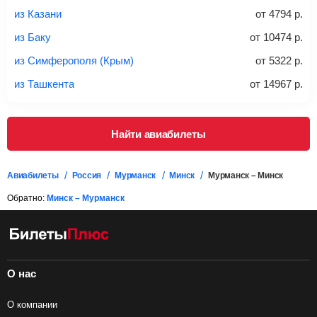
правило, сразу купить билет с багажом дешевле, чем
из Казани
от
4794
р.
дополнительно оплачивать его в аэропорту.
из Баку
от
10474
р.
Важно:
При покупке билета рекомендуем внимательно
проверять на официальном сайте продавца, включен ли
из Симферополя (Крым)
от
5322
р.
багаж в стоимость.
из Ташкента
от
14967
р.
Подробная информация о перевозке багажа и его габаритах
Найти авиабилеты
Авиабилеты
Россия
Мурманск
Минск
Мурманск – Минск
Обратно:
Минск – Мурманск
О нас
О компании