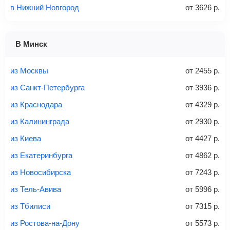
в Нижний Новгород
от
3626
р.
1 место
2 места
3 места
В Минск
Найти билеты с багажом
из Москвы
от
2455
р.
из Санкт-Петербурга
от
3936
р.
из Краснодара
от
4329
р.
Вес багажа
из Калининграда
от
2930
р.
из Киева
от
4427
р.
из Екатеринбурга
от
4862
р.
20-23 кг
30 кг
40 кг
из Новосибирска
от
7243
р.
Найти билеты с багажом
из Тель-Авива
от
5996
р.
из Тбилиси
от
7315
р.
*При необходимости багаж оплачивается отдельно при
из Ростова-на-Дону
от
5573
р.
регистрации на рейс, в среднем
50 Euro
за место. Как