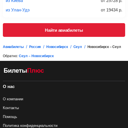
из Киева
от
25728
р.
багаж в стоимость.
из Улан-Удэ
от
19434
р.
Подробная информация о перевозке багажа и его габаритах
Найти авиабилеты
Авиабилеты
Россия
Новосибирск
Сеул
Новосибирск – Сеул
Обратно:
Сеул – Новосибирск
О нас
О компании
Контакты
Помощь
Политика конфиденциальности