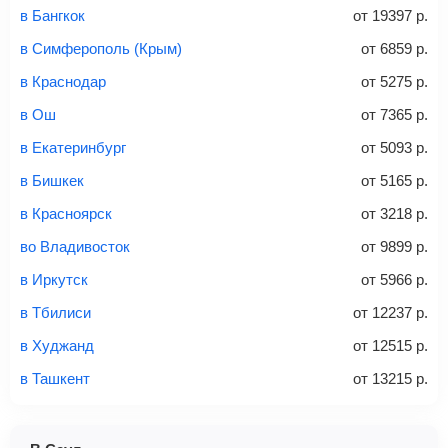
электронными деньгами или наличными в салонах
в Бангкок
от
19397
р.
связи «Связной» или «Евросеть».
в Симферополь (Крым)
от
6859
р.
Это все
— после оплаты в течение 10 минут к вам на
email придет электронный билет с данными о вашем
в Краснодар
от
5275
р.
перелете. Его нужно распечатать и взять с собой в
в Ош
от
7365
р.
аэропорт. Для посадки потребуется только паспорт.
Багаж
— это крупные предметы, сдаваемые в
в Екатеринбург
от
5093
р.
багажное отделение самолета.
Найти билеты
в Бишкек
от
5165
р.
не более 23 кг – эконом-класс
в Красноярск
от
3218
р.
Стоимость авиабилетов зависит от выбранного тарифа:
во Владивосток
от
9899
р.
С багажом
= ручная кладь + багаж
в Иркутск
от
5966
р.
Без багажа
= ручная кладь*
в Тбилиси
от
12237
р.
Количество багажа
в Худжанд
от
12515
р.
в Ташкент
от
13215
р.
1 место
2 места
3 места