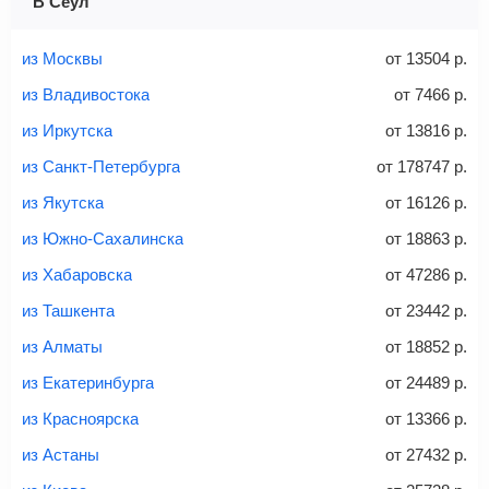
В Сеул
Найти билеты с багажом
из Москвы
от
13504
р.
из Владивостока
от
7466
р.
из Иркутска
от
13816
р.
Вес багажа
из Санкт-Петербурга
от
178747
р.
из Якутска
от
16126
р.
из Южно-Сахалинска
от
18863
р.
20-23 кг
30 кг
40 кг
из Хабаровска
от
47286
р.
Найти билеты с багажом
из Ташкента
от
23442
р.
из Алматы
от
18852
р.
*При необходимости багаж оплачивается отдельно при
из Екатеринбурга
от
24489
р.
регистрации на рейс, в среднем
50 Euro
за место. Как
правило, сразу купить билет с багажом дешевле, чем
из Красноярска
от
13366
р.
дополнительно оплачивать его в аэропорту.
из Астаны
от
27432
р.
Важно:
При покупке билета рекомендуем внимательно
проверять на официальном сайте продавца, включен ли