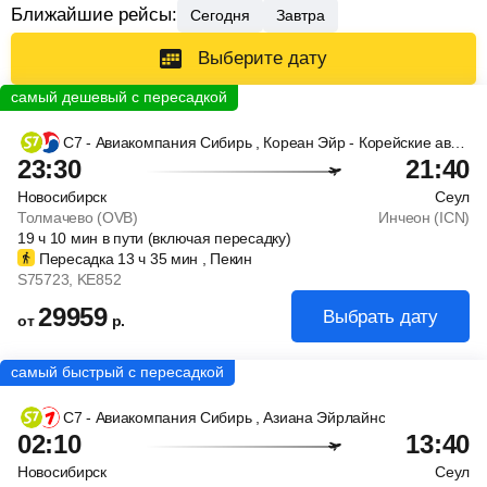
Ближайшие рейсы:
Сегодня
Завтра
Выберите дату
С7 - Авиакомпания Сибирь
, Кореан Эйр - Корейские авиалинии
23:30
21:40
Новосибирск
Сеул
Толмачево (OVB)
Инчеон (ICN)
19
ч
10
мин
в пути (включая пересадку)
Пересадка 13
ч
35
мин
, Пекин
S75723
, KE852
29959
Выбрать дату
от
р.
С7 - Авиакомпания Сибирь
, Азиана Эйрлайнс
02:10
13:40
Новосибирск
Сеул