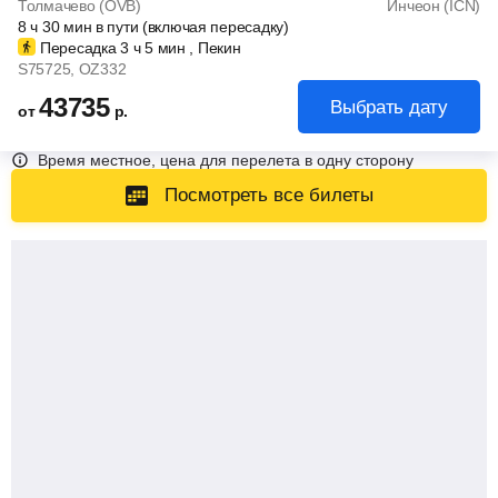
Толмачево (OVB)
Инчеон (ICN)
8
ч
30
мин
в пути (включая пересадку)
Пересадка 3
ч
5
мин
, Пекин
S75725
, OZ332
43735
Выбрать дату
от
р.
Время местное, цена для перелета в одну сторону
Посмотреть все билеты