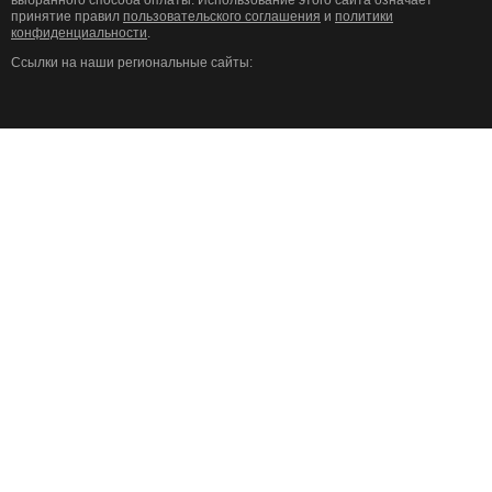
выбранного способа оплаты. Использование этого сайта означает
принятие правил
пользовательского соглашения
и
политики
конфиденциальности
.
Ссылки на наши региональные сайты: