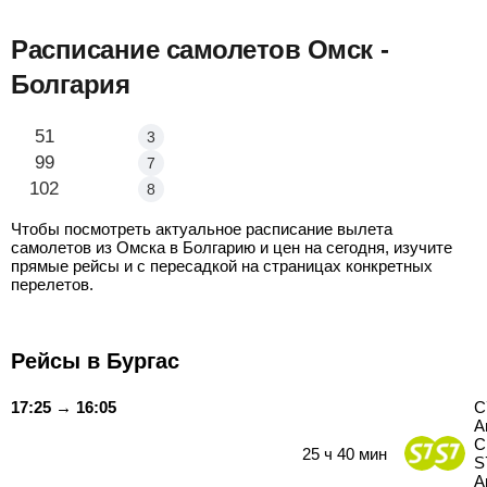
Расписание самолетов Омск -
Болгария
Омск - Бургас
51
3
Омск - Варна
99
7
Омск - София
102
8
Чтобы посмотреть актуальное расписание вылета
самолетов из Омска в Болгарию и цен на сегодня, изучите
прямые рейсы и с пересадкой на страницах конкретных
перелетов.
Рейсы в Бургас
17:25 → 16:05
С
А
С
25
ч
40
мин
S
А