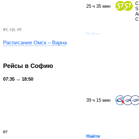
С
25
ч
35
мин
S
А
С
вт, ср, пт
Найти
Расписание Омск – Варна
Рейсы в Софию
07:35 → 18:50
39
ч
15
мин
вт
Найти