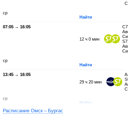
С
ср
Найти
07:05 → 16:05
С7
Ав
Си
12
ч
0
мин
S7
Ав
Си
ср
Найти
13:45 → 16:05
А
S
29
ч
20
мин
А
С
ср
Найти
Расписание Омск – Бургас