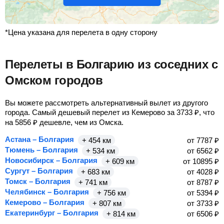
*Цена указана для перелета в одну сторону
Перелеты в Болгарию из соседних с
Омском городов
Вы можете рассмотреть альтернативный вылет из другого
города. Самый дешевый перелет из Кемерово за
3733
₽
, что
на
5856
₽
дешевле, чем из Омска.
Астана – Болгария
+ 454 км
от
7787
₽
Тюмень – Болгария
+ 534 км
от
6562
₽
Новосибирск – Болгария
+ 609 км
от
10895
₽
Сургут – Болгария
+ 683 км
от
4028
₽
Томск – Болгария
+ 741 км
от
8787
₽
Челябинск – Болгария
+ 756 км
от
5394
₽
Кемерово – Болгария
+ 807 км
от
3733
₽
Екатеринбург – Болгария
+ 814 км
от
6506
₽