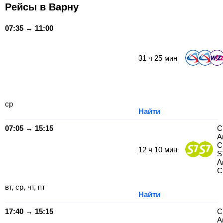
Рейсы в Варну
07:35 → 11:00
31
ч
25
мин
ср
Найти
07:05 → 15:15
С
А
С
12
ч
10
мин
S
А
С
вт, ср, чт, пт
Найти
17:40 → 15:15
С
А