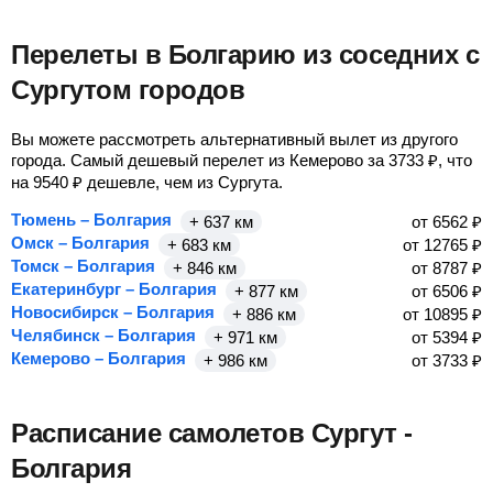
Перелеты в Болгарию из соседних с
Сургутом городов
Вы можете рассмотреть альтернативный вылет из другого
города. Самый дешевый перелет из Кемерово за
3733
₽
, что
на
9540
₽
дешевле, чем из Сургута.
Тюмень – Болгария
+ 637 км
от
6562
₽
Омск – Болгария
+ 683 км
от
12765
₽
Томск – Болгария
+ 846 км
от
8787
₽
Екатеринбург – Болгария
+ 877 км
от
6506
₽
Новосибирск – Болгария
+ 886 км
от
10895
₽
Челябинск – Болгария
+ 971 км
от
5394
₽
Кемерово – Болгария
+ 986 км
от
3733
₽
Расписание самолетов Сургут -
Болгария