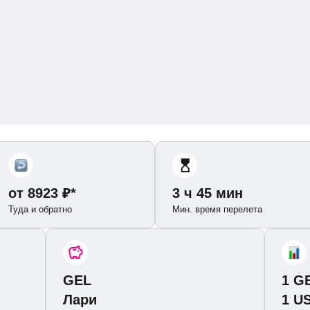
от
8923
₽
*
3 ч 45 мин
Туда и обратно
Мин. время перелета
GEL
1 G
Лари
1 U