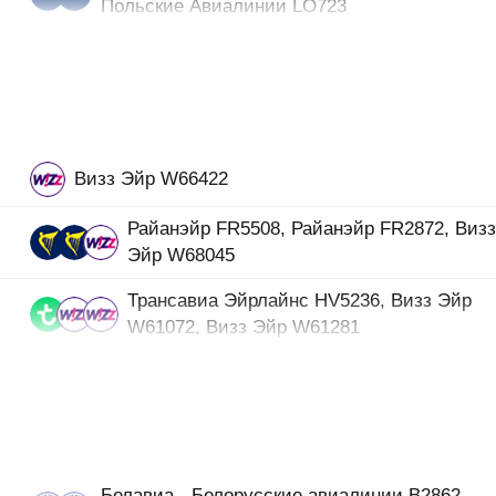
Польские Авиалинии LO723
Визз Эйр W66422
Райанэйр FR5508, Райанэйр FR2872, Виз
Эйр W68045
Трансавиа Эйрлайнс HV5236, Визз Эйр
W61072, Визз Эйр W61281
Белавиа - Белорусские авиалинии B2862,