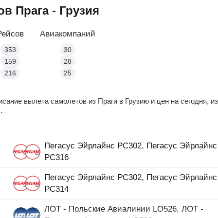
в Прага - Грузия
Рейсов
Авиакомпаний
353
30
159
28
216
25
сание вылета самолетов из Праги в Грузию и цен на сегодня, и
.
Пегасус Эйрлайнс PC302, Пегасус Эйрлайнс
PC316
Пегасус Эйрлайнс PC302, Пегасус Эйрлайнс
PC314
ЛОТ - Польские Авиалинии LO526, ЛОТ -