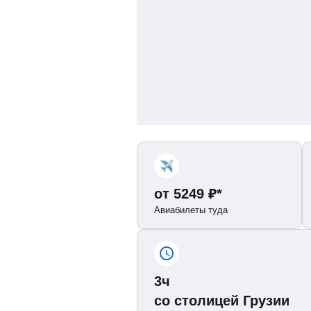
от
5249
₽
*
Авиабилеты туда
3ч
со столицей Грузии