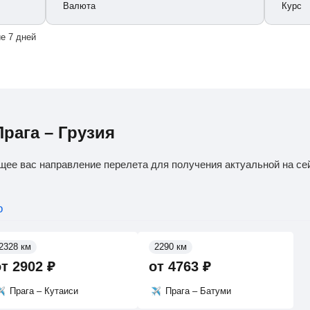
Валюта
Курс
е 7 дней
рага – Грузия
щее вас направление перелета для получения актуальной на се
о
2328 км
2290 км
от
2902
₽
от
4763
₽
Прага – Кутаиси
Прага – Батуми