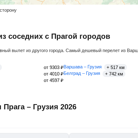
 сторону
из соседних с Прагой городов
вный вылет из другого города. Самый дешевый перелет из Вар
Варшава – Грузия
от
9303
₽
+ 517 км
Белград – Грузия
от
4010
₽
+ 742 км
от
4597
₽
Прага – Грузия 2026