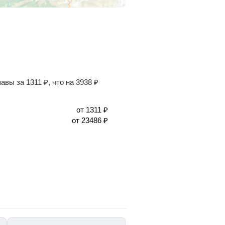
шавы за
1311
₽
, что на
3938
₽
от
1311
₽
от
23486
₽