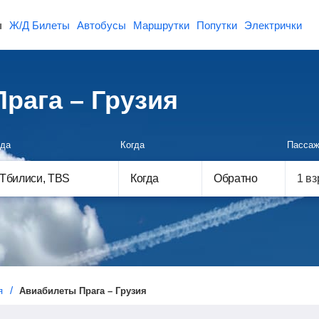
ы
Ж/Д Билеты
Автобусы
Маршрутки
Попутки
Электрички
рага – Грузия
да
Когда
Пассаж
Когда
Обратно
я
Авиабилеты Прага – Грузия