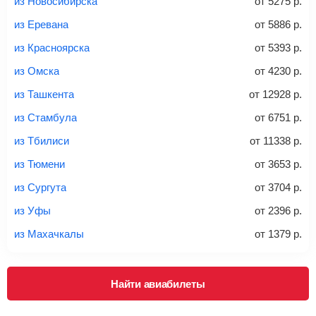
из Новосибирска
от
5275
р.
из Еревана
от
5886
р.
из Красноярска
от
5393
р.
20-23 кг
30 кг
40 кг
из Омска
от
4230
р.
Найти билеты с багажом
из Ташкента
от
12928
р.
из Стамбула
от
6751
р.
*При необходимости багаж оплачивается отдельно при
из Тбилиси
от
11338
р.
регистрации на рейс, в среднем
50 Euro
за место. Как
правило, сразу купить билет с багажом дешевле, чем
из Тюмени
от
3653
р.
дополнительно оплачивать его в аэропорту.
из Сургута
от
3704
р.
Важно:
При покупке билета рекомендуем внимательно
проверять на официальном сайте продавца, включен ли
из Уфы
от
2396
р.
багаж в стоимость.
из Махачкалы
от
1379
р.
Подробная информация о перевозке багажа и его габаритах
Найти авиабилеты