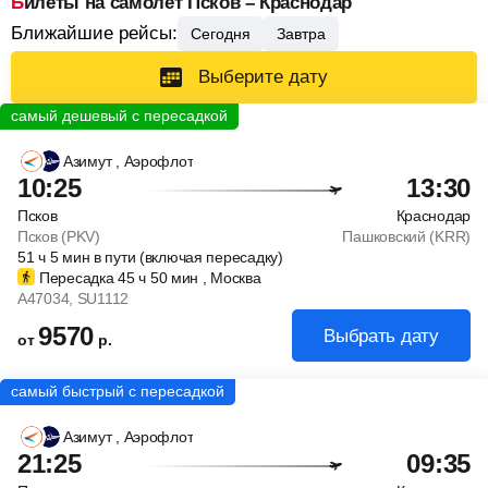
Билеты на самолет Псков – Краснодар
Ближайшие рейсы:
Сегодня
Завтра
Выберите дату
Азимут
, Аэрофлот
10:25
13:30
Псков
Краснодар
Псков (PKV)
Пашковский (KRR)
51
ч
5
мин
в пути (включая пересадку)
Пересадка 45
ч
50
мин
, Москва
A47034
, SU1112
9570
Выбрать дату
от
р.
Азимут
, Аэрофлот
21:25
09:35