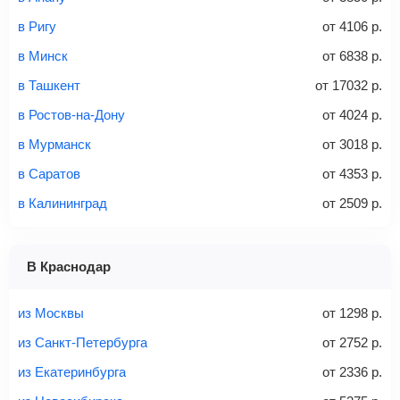
багажное отделение самолета.
Найти билеты
в Ригу
от
4106
р.
не более 23 кг – эконом-класс
в Минск
от
6838
р.
Стоимость авиабилетов зависит от выбранного тарифа:
в Ташкент
от
17032
р.
С багажом
= ручная кладь + багаж
в Ростов-на-Дону
от
4024
р.
Без багажа
= ручная кладь*
в Мурманск
от
3018
р.
Количество багажа
в Саратов
от
4353
р.
в Калининград
от
2509
р.
1 место
2 места
3 места
В Краснодар
Найти билеты с багажом
из Москвы
от
1298
р.
из Санкт-Петербурга
от
2752
р.
из Екатеринбурга
от
2336
р.
Вес багажа