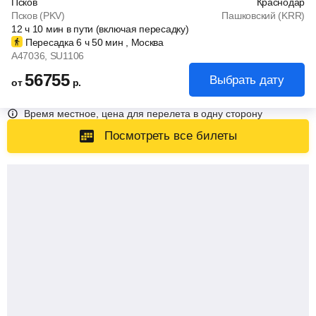
Псков
Краснодар
Псков (PKV)
Пашковский (KRR)
12
ч
10
мин
в пути (включая пересадку)
Пересадка 6
ч
50
мин
, Москва
A47036
, SU1106
56755
Выбрать дату
от
р.
Время местное, цена для перелета в одну сторону
Посмотреть все билеты