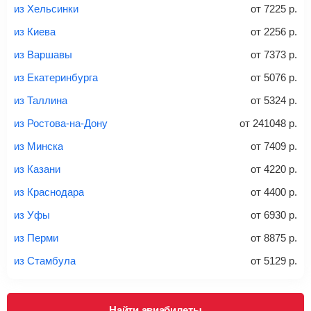
из Хельсинки
от
7225
р.
Вес багажа
из Киева
от
2256
р.
из Варшавы
от
7373
р.
из Екатеринбурга
от
5076
р.
20-23 кг
30 кг
40 кг
из Таллина
от
5324
р.
Найти билеты с багажом
из Ростова-на-Дону
от
241048
р.
из Минска
от
7409
р.
*При необходимости багаж оплачивается отдельно при
из Казани
от
4220
р.
регистрации на рейс, в среднем
50 Euro
за место. Как
правило, сразу купить билет с багажом дешевле, чем
из Краснодара
от
4400
р.
дополнительно оплачивать его в аэропорту.
из Уфы
от
6930
р.
Важно:
При покупке билета рекомендуем внимательно
проверять на официальном сайте продавца, включен ли
из Перми
от
8875
р.
багаж в стоимость.
из Стамбула
от
5129
р.
Подробная информация о перевозке багажа и его габаритах
Найти авиабилеты