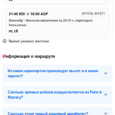
21:40 RIX → 16:50 AGP
AY1078, AY1671
Финнэйр - Финские авиалинии за 20:10 ч, пересадка:
Хельсинки
пт, сб
Время указано местное
Информация о маршруте
Из каких аэропортов происходит вылет и в какие
прилет?
Выберите нужный аэропорт вылета, чтобы посмотреть
подробное расписание вылетов и прилетов.
Сколько прямых рейсов осуществляется из Риги в
Малагу?
Рига (RIX), Латвия
Перелет Рига – Малага обслуживают 20 авиакомпании и 2
Аэропорты Риги
лоукостеров*. Больше всех авиарейсов на данном маршруте
Сколько стоит самый дешевый авиабилет?
Рига-RIX
осуществляет авиакомпания КЛМ - Королевские