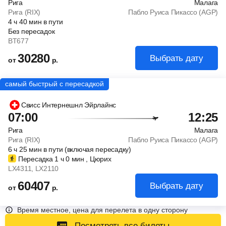
Рига
Малага
Рига (RIX)
Пабло Руиса Пикассо (AGP)
4
ч
40
мин
в пути
Без пересадок
BT677
30280
Выбрать дату
от
р.
Свисс Интернешнл Эйрлайнс
07:00
12:25
Рига
Малага
Рига (RIX)
Пабло Руиса Пикассо (AGP)
6
ч
25
мин
в пути (включая пересадку)
Пересадка 1
ч
0
мин
, Цюрих
LX4311
, LX2110
60407
Выбрать дату
от
р.
Время местное, цена для перелета в одну сторону
Посмотреть все билеты