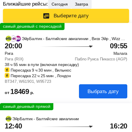
Ближайшие рейсы:
Сегодня
Завтра
Выберите дату
ЭйрБалтик - Балтийские авиалинии
, Визз Эйр
, Wizz Air UK
20:00
09:55
Рига
Малага
Рига (RIX)
Пабло Руиса Пикассо (AGP)
38
ч
55
мин
в пути (включая пересадку)
Пересадка 9
ч
30
мин
, Вильнюс
Пересадка 22
ч
25
мин
, Лондон
BT347
, W61901
, W95723
18469
Выбрать дату
от
р.
ЭйрБалтик - Балтийские авиалинии
12:40
16:20