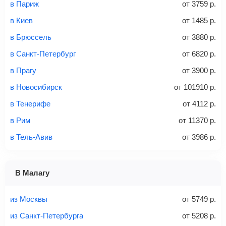
в Париж
от
3759
р.
аэропорт. Для посадки потребуется только паспорт.
Багаж
— это крупные предметы, сдаваемые в
в Киев
от
1485
р.
багажное отделение самолета.
Найти билеты
в Брюссель
от
3880
р.
не более 23 кг – эконом-класс
в Санкт-Петербург
от
6820
р.
Стоимость авиабилетов зависит от выбранного тарифа:
в Прагу
от
3900
р.
С багажом
= ручная кладь + багаж
в Новосибирск
от
101910
р.
Без багажа
= ручная кладь*
в Тенерифе
от
4112
р.
Количество багажа
в Рим
от
11370
р.
в Тель-Авив
от
3986
р.
1 место
2 места
3 места
В Малагу
Найти билеты с багажом
из Москвы
от
5749
р.
из Санкт-Петербурга
от
5208
р.