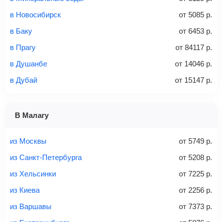
Стоимость авиабилетов зависит от выбранного тарифа:
в Новосибирск
от
5085
р.
С багажом
= ручная кладь + багаж
в Баку
от
6453
р.
Без багажа
= ручная кладь*
в Прагу
от
84117
р.
Количество багажа
в Душанбе
от
14046
р.
в Дубай
от
15147
р.
1 место
2 места
3 места
В Малагу
Найти билеты с багажом
из Москвы
от
5749
р.
из Санкт-Петербурга
от
5208
р.
из Хельсинки
от
7225
р.
Вес багажа
из Киева
от
2256
р.
из Варшавы
от
7373
р.