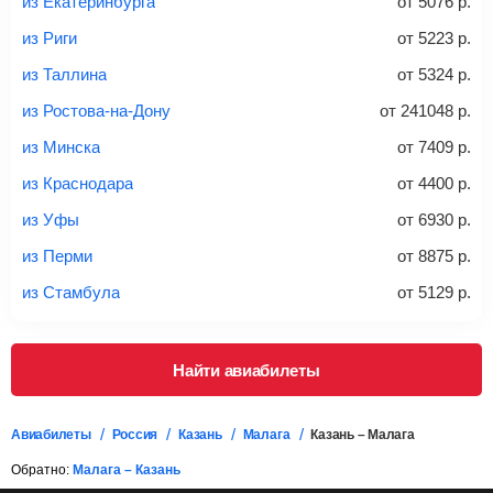
из Екатеринбурга
от
5076
р.
20-23 кг
30 кг
40 кг
из Риги
от
5223
р.
Найти билеты с багажом
из Таллина
от
5324
р.
из Ростова-на-Дону
от
241048
р.
*При необходимости багаж оплачивается отдельно при
из Минска
от
7409
р.
регистрации на рейс, в среднем
50 Euro
за место. Как
правило, сразу купить билет с багажом дешевле, чем
из Краснодара
от
4400
р.
дополнительно оплачивать его в аэропорту.
из Уфы
от
6930
р.
Важно:
При покупке билета рекомендуем внимательно
проверять на официальном сайте продавца, включен ли
из Перми
от
8875
р.
багаж в стоимость.
из Стамбула
от
5129
р.
Подробная информация о перевозке багажа и его габаритах
Найти авиабилеты
Авиабилеты
Россия
Казань
Малага
Казань – Малага
Обратно:
Малага – Казань