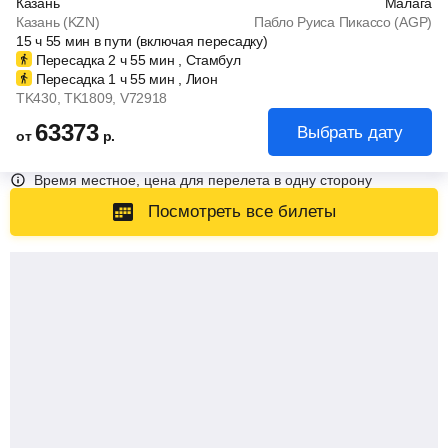
Казань
Малага
Казань (KZN)
Пабло Руиса Пикассо (AGP)
15
ч
55
мин
в пути (включая пересадку)
Пересадка 2
ч
55
мин
, Стамбул
Пересадка 1
ч
55
мин
, Лион
TK430
, TK1809
, V72918
63373
Выбрать дату
от
р.
Время местное, цена для перелета в одну сторону
Посмотреть все билеты