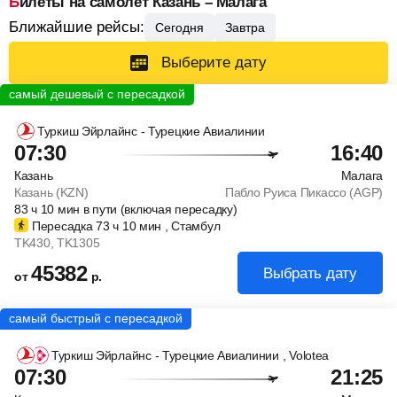
Билеты на самолет Казань – Малага
Ближайшие рейсы:
Сегодня
Завтра
Выберите дату
Туркиш Эйрлайнс - Турецкие Авиалинии
07:30
16:40
Казань
Малага
Казань (KZN)
Пабло Руиса Пикассо (AGP)
83
ч
10
мин
в пути (включая пересадку)
Пересадка 73
ч
10
мин
, Стамбул
TK430
, TK1305
45382
Выбрать дату
от
р.
Туркиш Эйрлайнс - Турецкие Авиалинии
, Volotea
07:30
21:25