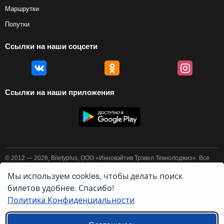
Маршрутки
Попутки
Ссылки на наши соцсети
Ссылки на наши приложения
© 2012 — 2026, Biletyplus, ООО «Инновэйтив Трэвел Текнолоджиз». Все
права защищены. Покупка авиабилетов осуществляется пользователем
самостоятельно на сайтах партнеров, BiletyPlus не несет
Мы используем cookies, чтобы делать поиск
ответственности за любые платежные операции, совершаемые на этих
билетов удобнее. Спасибо!
сайтах. Конечная стоимость билета может изменяться в зависимости от
выбранного способа оплаты. Использование этого сайта означает
Политика Конфиденциальности
принятие правил
пользовательского соглашения
и
политики
конфиденциальности
.