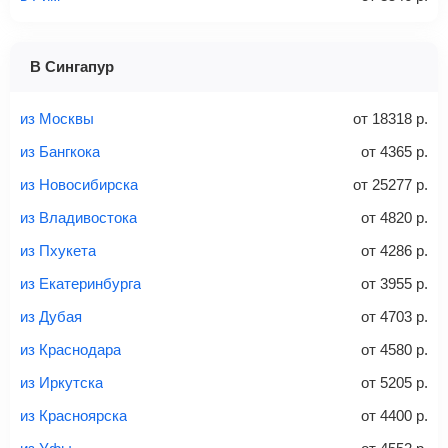
1 место
2 места
3 места
В Сингапур
Найти билеты с багажом
из Москвы
от
18318
р.
из Бангкока
от
4365
р.
из Новосибирска
от
25277
р.
Вес багажа
из Владивостока
от
4820
р.
из Пхукета
от
4286
р.
из Екатеринбурга
от
3955
р.
20-23 кг
30 кг
40 кг
из Дубая
от
4703
р.
Найти билеты с багажом
из Краснодара
от
4580
р.
из Иркутска
от
5205
р.
*При необходимости багаж оплачивается отдельно при
из Красноярска
от
4400
р.
регистрации на рейс, в среднем
50 Euro
за место. Как
правило, сразу купить билет с багажом дешевле, чем