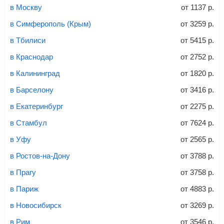
Советы как сэкономить на покупке билета
и контактные данные, внимательно все перепроверьте
в Москву
от
1137
р.
и затем оплатите билет одним из перечисленных
в Симферополь (Крым)
от
3259
р.
способов: через интернет-банк, банковской картой,
электронными деньгами или наличными в салонах
в Тбилиси
от
5415
р.
связи «Связной» или «Евросеть».
в Краснодар
от
2752
р.
Это все
— после оплаты в течение 10 минут к вам на
email придет электронный билет с данными о вашем
в Калининград
от
1820
р.
перелете. Его нужно распечатать и взять с собой в
в Барселону
от
3416
р.
аэропорт. Для посадки потребуется только паспорт.
Багаж
— это крупные предметы, сдаваемые в
в Екатеринбург
от
2275
р.
багажное отделение самолета.
Найти билеты
в Стамбул
от
7624
р.
не более 23 кг – эконом-класс
в Уфу
от
2565
р.
Стоимость авиабилетов зависит от выбранного тарифа:
в Ростов-на-Дону
от
3788
р.
С багажом
= ручная кладь + багаж
в Прагу
от
3758
р.
Без багажа
= ручная кладь*
в Париж
от
4883
р.
Количество багажа
в Новосибирск
от
3269
р.
в Рим
от
3546
р.