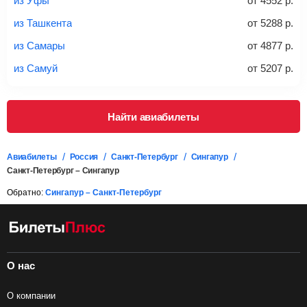
из Уфы
от
4552
р.
дополнительно оплачивать его в аэропорту.
из Ташкента
от
5288
р.
Важно:
При покупке билета рекомендуем внимательно
проверять на официальном сайте продавца, включен ли
из Самары
от
4877
р.
багаж в стоимость.
из Самуй
от
5207
р.
Подробная информация о перевозке багажа и его габаритах
Найти авиабилеты
Авиабилеты
Россия
Санкт-Петербург
Сингапур
Санкт-Петербург – Сингапур
Обратно:
Сингапур – Санкт-Петербург
О нас
О компании