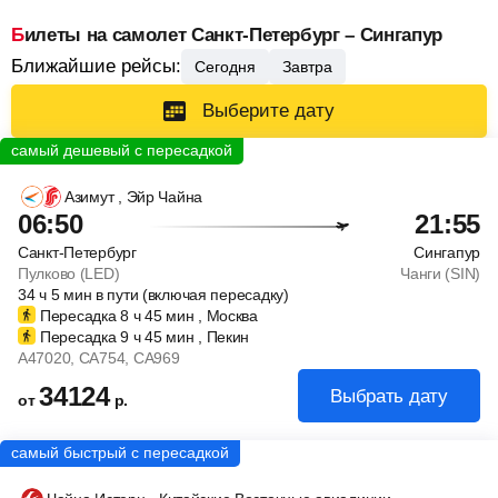
Билеты на самолет Санкт-Петербург – Сингапур
Ближайшие рейсы:
Сегодня
Завтра
Выберите дату
Азимут
, Эйр Чайна
06:50
21:55
Санкт-Петербург
Сингапур
Пулково (LED)
Чанги (SIN)
34
ч
5
мин
в пути (включая пересадку)
Пересадка 8
ч
45
мин
, Москва
Пересадка 9
ч
45
мин
, Пекин
A47020
, CA754
, CA969
34124
Выбрать дату
от
р.