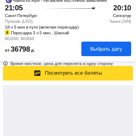
Чайна Истерн - Китайские Восточные авиалинии
21:05
20:10
Санкт-Петербург
Сингапур
Пулково (LED)
Чанги (SIN)
18
ч
5
мин
в пути (включая пересадку)
Пересадка 3
ч
5
мин
, Шанхай
MU260
, MU565
36798
Выбрать дату
от
р.
Время местное, цена для перелета в одну сторону
Посмотреть все билеты