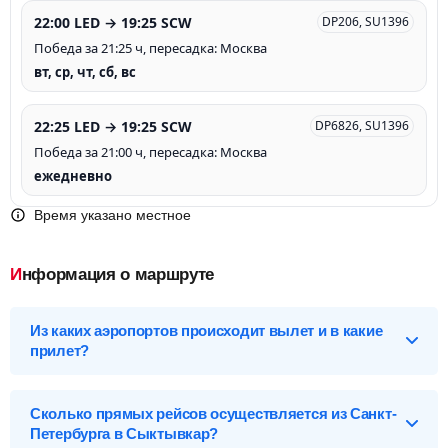
22:00 LED → 19:25 SCW
DP206, SU1396
Победа за 21:25 ч, пересадка: Москва
вт, ср, чт, сб, вс
22:25 LED → 19:25 SCW
DP6826, SU1396
Победа за 21:00 ч, пересадка: Москва
ежедневно
Время указано местное
Информация о маршруте
Из каких аэропортов происходит вылет и в какие
прилет?
Выберите нужный аэропорт вылета, чтобы посмотреть
подробное расписание вылетов и прилетов.
Сколько прямых рейсов осуществляется из Санкт-
Петербурга в Сыктывкар?
Санкт-Петербург (LED), Россия