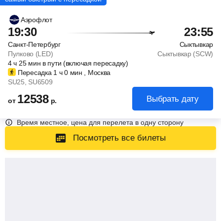
Аэрофлот
19:30
23:55
Санкт-Петербург
Сыктывкар
Пулково (LED)
Сыктывкар (SCW)
4
ч
25
мин
в пути (включая пересадку)
Пересадка 1
ч
0
мин
, Москва
SU25
, SU6509
12538
Выбрать дату
от
р.
Время местное, цена для перелета в одну сторону
Посмотреть все билеты