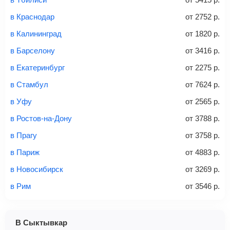
связи «Связной» или «Евросеть».
в Краснодар
от
2752
р.
Это все
— после оплаты в течение 10 минут к вам на
email придет электронный билет с данными о вашем
в Калининград
от
1820
р.
перелете. Его нужно распечатать и взять с собой в
в Барселону
от
3416
р.
аэропорт. Для посадки потребуется только паспорт.
Багаж
— это крупные предметы, сдаваемые в
в Екатеринбург
от
2275
р.
багажное отделение самолета.
Найти билеты
в Стамбул
от
7624
р.
не более 23 кг – эконом-класс
в Уфу
от
2565
р.
Стоимость авиабилетов зависит от выбранного тарифа:
в Ростов-на-Дону
от
3788
р.
С багажом
= ручная кладь + багаж
в Прагу
от
3758
р.
Без багажа
= ручная кладь*
в Париж
от
4883
р.
Количество багажа
в Новосибирск
от
3269
р.
в Рим
от
3546
р.
1 место
2 места
3 места
В Сыктывкар