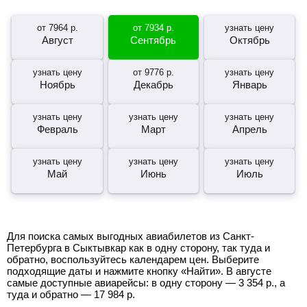
от
7964
р.
от
7934
р.
узнать цену
Август
Сентябрь
Октябрь
узнать цену
от
9776
р.
узнать цену
Ноябрь
Декабрь
Январь
узнать цену
узнать цену
узнать цену
Февраль
Март
Апрель
узнать цену
узнать цену
узнать цену
Май
Июнь
Июль
Для поиска самых выгодных авиабилетов из Санкт-
Петербурга в Сыктывкар как в одну сторону, так туда и
обратно, воспользуйтесь календарем цен. Выберите
подходящие даты и нажмите кнопку «Найти». В августе
самые доступные авиарейсы: в одну сторону —
3 354
р.
, а
туда и обратно —
17 984
р.