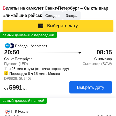
Билеты на самолет Санкт-Петербург – Сыктывкар
Ближайшие рейсы:
Сегодня
Завтра
Выберите дату
Победа
, Аэрофлот
20:50
08:15
Санкт-Петербург
Сыктывкар
Пулково (LED)
Сыктывкар (SCW)
11
ч
25
мин
в пути (включая пересадку)
Пересадка 8
ч
15
мин
, Москва
DP6828
, SU6405
5991
Выбрать дату
от
р.
ГТК Россия