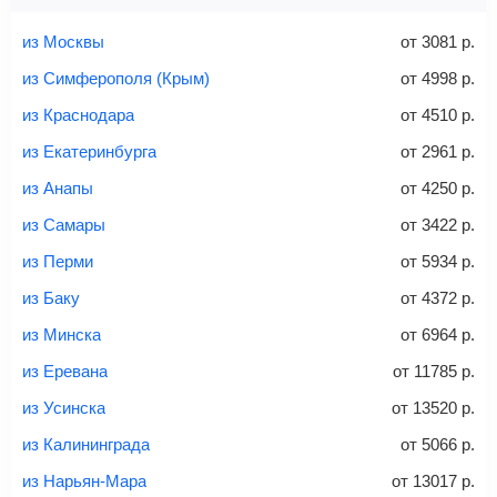
Найти билеты с багажом
из Москвы
от
3081
р.
из Симферополя (Крым)
от
4998
р.
из Краснодара
от
4510
р.
Вес багажа
из Екатеринбурга
от
2961
р.
из Анапы
от
4250
р.
из Самары
от
3422
р.
20-23 кг
30 кг
40 кг
из Перми
от
5934
р.
Найти билеты с багажом
из Баку
от
4372
р.
из Минска
от
6964
р.
*При необходимости багаж оплачивается отдельно при
из Еревана
от
11785
р.
регистрации на рейс, в среднем
50 Euro
за место. Как
правило, сразу купить билет с багажом дешевле, чем
из Усинска
от
13520
р.
дополнительно оплачивать его в аэропорту.
из Калининграда
от
5066
р.
Важно:
При покупке билета рекомендуем внимательно
проверять на официальном сайте продавца, включен ли
из Нарьян-Мара
от
13017
р.
багаж в стоимость.