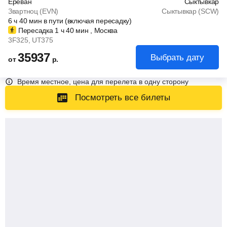
Ереван
Сыктывкар
Звартноц (EVN)
Сыктывкар (SCW)
6
ч
40
мин
в пути (включая пересадку)
Пересадка 1
ч
40
мин
, Москва
3F325
, UT375
35937
Выбрать дату
от
р.
Время местное, цена для перелета в одну сторону
Посмотреть все билеты