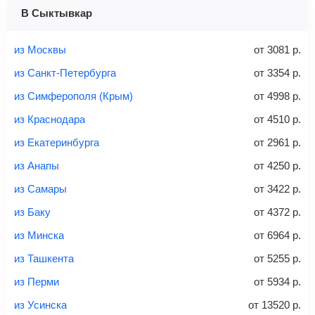
1 место
2 места
3 места
В Сыктывкар
Найти билеты с багажом
из Москвы
от
3081
р.
из Санкт-Петербурга
от
3354
р.
из Симферополя (Крым)
от
4998
р.
Вес багажа
из Краснодара
от
4510
р.
из Екатеринбурга
от
2961
р.
из Анапы
от
4250
р.
20-23 кг
30 кг
40 кг
из Самары
от
3422
р.
Найти билеты с багажом
из Баку
от
4372
р.
из Минска
от
6964
р.
*При необходимости багаж оплачивается отдельно при
из Ташкента
от
5255
р.
регистрации на рейс, в среднем
50 Euro
за место. Как
правило, сразу купить билет с багажом дешевле, чем
из Перми
от
5934
р.
дополнительно оплачивать его в аэропорту.
из Усинска
от
13520
р.
Важно:
При покупке билета рекомендуем внимательно