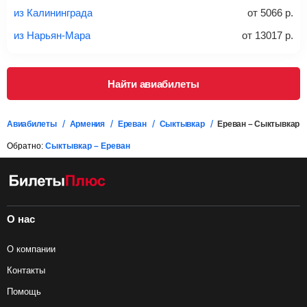
проверять на официальном сайте продавца, включен ли
из Калининграда
от
5066
р.
багаж в стоимость.
из Нарьян-Мара
от
13017
р.
Подробная информация о перевозке багажа и его габаритах
Найти авиабилеты
Авиабилеты
Армения
Ереван
Сыктывкар
Ереван – Сыктывкар
Обратно:
Сыктывкар – Ереван
О нас
О компании
Контакты
Помощь