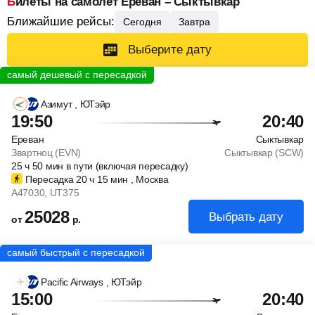
Билеты на самолет Ереван – Сыктывкар
Ближайшие рейсы:
Сегодня
Завтра
Выберите дату
Азимут
, ЮТэйр
19:50
20:40
Ереван
Сыктывкар
Звартноц (EVN)
Сыктывкар (SCW)
25
ч
50
мин
в пути (включая пересадку)
Пересадка 20
ч
15
мин
, Москва
A47030
, UT375
25028
Выбрать дату
от
р.
Pacific Airways
, ЮТэйр
15:00
20:40