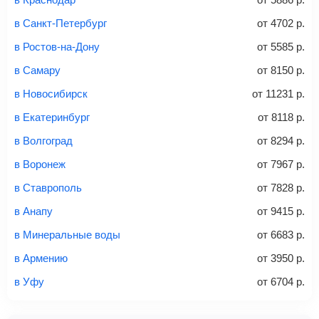
способов: через интернет-банк, банковской картой,
электронными деньгами или наличными в салонах
в Санкт-Петербург
от
4702
р.
связи «Связной» или «Евросеть».
в Ростов-на-Дону
от
5585
р.
Это все
— после оплаты в течение 10 минут к вам на
email придет электронный билет с данными о вашем
в Самару
от
8150
р.
перелете. Его нужно распечатать и взять с собой в
в Новосибирск
от
11231
р.
аэропорт. Для посадки потребуется только паспорт.
Багаж
— это крупные предметы, сдаваемые в
в Екатеринбург
от
8118
р.
багажное отделение самолета.
Найти билеты
в Волгоград
от
8294
р.
не более 23 кг – эконом-класс
в Воронеж
от
7967
р.
Стоимость авиабилетов зависит от выбранного тарифа:
в Ставрополь
от
7828
р.
С багажом
= ручная кладь + багаж
в Анапу
от
9415
р.
Без багажа
= ручная кладь*
в Минеральные воды
от
6683
р.
Количество багажа
в Армению
от
3950
р.
в Уфу
от
6704
р.