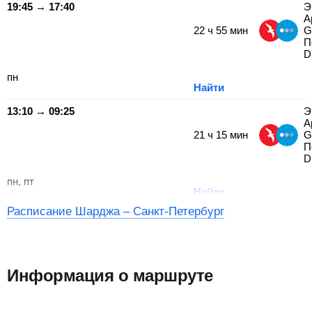
19:45 → 17:40
Э
А
22
ч
55
мин
G
П
D
пн
Найти
13:10 → 09:25
Э
А
21
ч
15
мин
G
П
D
пн, пт
Найти
Расписание Шарджа – Санкт-Петербург
Информация о маршруте