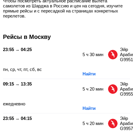
Чтобы посмотреть актуальное расписание вылета
самолетов из Шарджа в Россию и цен на сегодня, изучите
прямые рейсы и с пересадкой на страницах конкретных
перелетов.
Рейсы в Москву
23:55 → 04:25
Эйр
5
ч
30
мин
Араби
G9951
пн, ср, чт, пт, сб, вс
Найти
09:15 → 13:35
Эйр
5
ч
20
мин
Араби
G9955
ежедневно
Найти
23:55 → 04:15
Эйр
5
ч
20
мин
Араби
G9957