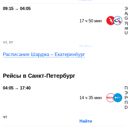
09:15 → 04:05
Э
А
G
17
ч
50
мин
У
а
U
чт, пт
Найти
Расписание Шарджа – Екатеринбург
Рейсы в Санкт-Петербург
04:05 → 17:40
П
Э
14
ч
35
мин
P
П
D
чт
Найти