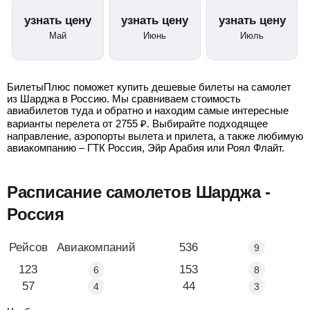
узнать цену
узнать цену
узнать цену
Май
Июнь
Июль
БилетыПлюс поможет купить дешевые билеты на самолет
из Шарджа в Россию. Мы сравниваем стоимость
авиабилетов туда и обратно и находим самые интересные
варианты перелета от
2755
₽
. Выбирайте подходящее
направление, аэропорты вылета и прилета, а также любимую
авиакомпанию – ГТК Россия, Эйр Арабия или Роял Флайт.
Расписание самолетов Шарджа -
Россия
Маршрут
Рейсов
Авиакомпаний
Шарджа - Москва
536
9
Шарджа - Екатеринбург
123
Шарджа - Санкт-Петербу
153
6
8
Шарджа - Уфа
57
Шарджа - Казань
44
4
3