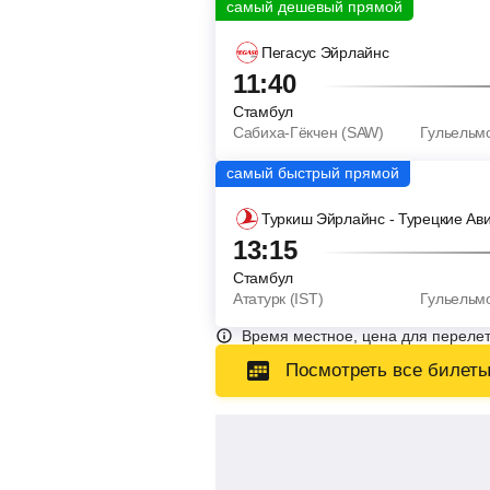
Пегасус Эйрлайнс
11:40
Стамбул
Сабиха-Гёкчен (SAW)
Гульельм
Туркиш Эйрлайнс - Турецкие Ав
13:15
Стамбул
Ататурк (IST)
Гульельм
Время местное, цена для перелет
Посмотреть все билет