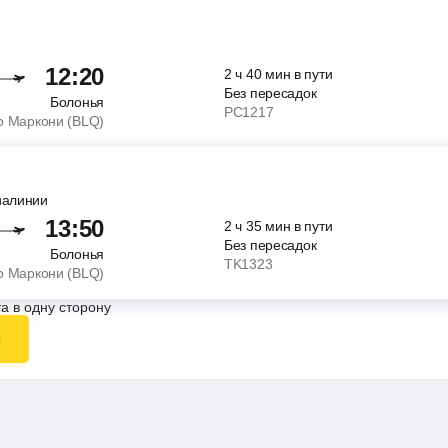
12:20
2
ч
40
мин
в пути
Без пересадок
Болонья
PC1217
о Маркони (BLQ)
иалинии
13:50
2
ч
35
мин
в пути
Без пересадок
Болонья
TK1323
о Маркони (BLQ)
а в одну сторону
ы