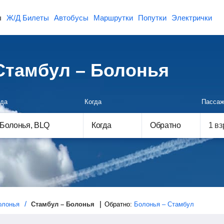
ы
Ж/Д Билеты
Автобусы
Маршрутки
Попутки
Электрички
Стамбул – Болонья
да
Когда
Пассаж
Когда
Обратно
олонья
Стамбул – Болонья
Обратно:
Болонья – Стамбул