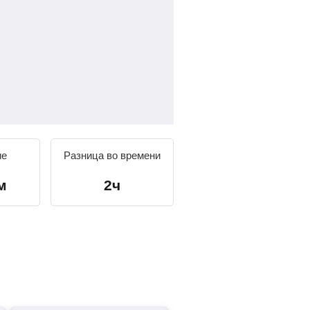
ие
Разница во времени
м
2ч