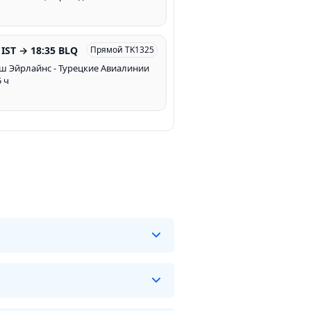
 IST → 18:35 BLQ
Прямой TK1325
ш Эйрлайнс - Турецкие Авиалинии
5 ч
йсов на данном маршруте