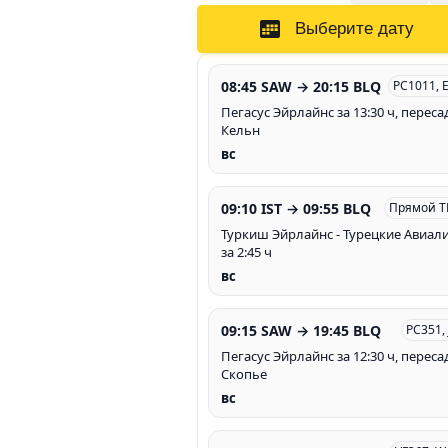
Выберите дату
08:45 SAW → 20:15 BLQ
PC1011, 
Пегасус Эйрлайнс за 13:30 ч, переса
Кельн
вс
09:10 IST → 09:55 BLQ
Прямой T
Туркиш Эйрлайнс - Турецкие Авиал
за 2:45 ч
вс
09:15 SAW → 19:45 BLQ
PC351,
Пегасус Эйрлайнс за 12:30 ч, переса
Скопье
вс