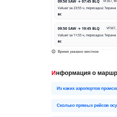
09:50 SAW → 07:45 BLQ
VF367, 
Valuair за 23:55 ч, пересадка: Тирана
вс
09:50 SAW → 19:45 BLQ
VF367,
Valuair за 11:55 ч, пересадка: Тирана
вс
Время указано местное
Информация о маршр
Из каких аэропортов происх
Выберите нужный аэропорт вылета,
Сколько прямых рейсов осу
Стамбул (IST), Турция
Перелет Стамбул – Болонья обслуж
Аэропорты Стамбула