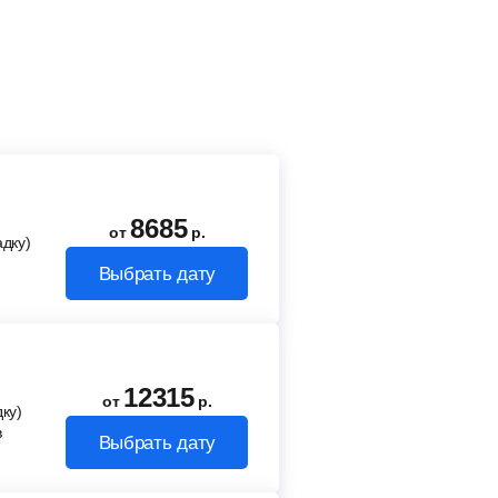
8685
от
р.
адку)
Выбрать дату
12315
от
р.
ку)
в
Выбрать дату