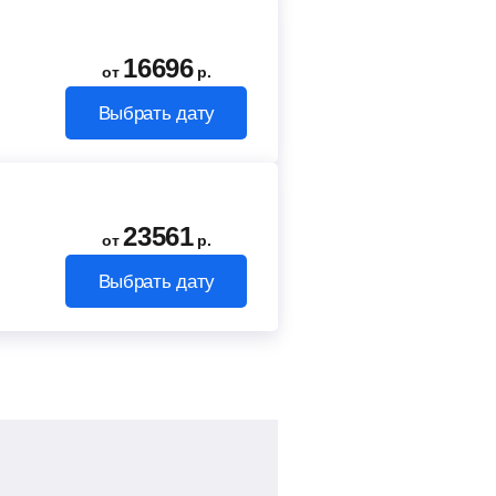
16696
от
р.
Выбрать дату
23561
от
р.
Выбрать дату