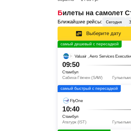
Билеты на самолет 
Ближайшие рейсы:
Сегодня
Выберите дату
Valuair
, Aero Services Executiv
09:50
Стамбул
Сабиха-Гёкчен (SAW)
Гульельм
FlyOne
10:40
Стамбул
Ататурк (IST)
Гульельм