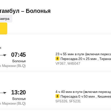
Стамбул – Болонья
Завтра
e
07:45
23
ч
55
мин
в пути (включая перес
Пересадка 20
ч
25
мин
, Тирана
Болонья
VF367
, W45047
о Маркони (BLQ)
13:20
4
ч
40
мин
в пути (включая пересад
Пересадка 0
ч
50
мин
, Кишине
Болонья
5F5326
, 5F5231
о Маркони (BLQ)