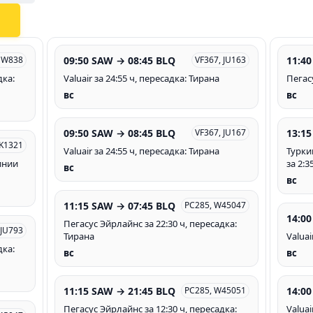
09:50 SAW → 08:45 BLQ
11:40
EW838
VF367, JU163
дка:
Valuair за 24:55 ч, пересадка: Тирана
Пегас
вс
вс
09:50 SAW → 08:45 BLQ
13:15
VF367, JU167
K1321
Valuair за 24:55 ч, пересадка: Тирана
Турки
инии
за 2:3
вс
вс
11:15 SAW → 07:45 BLQ
PC285, W45047
14:00
Пегасус Эйрлайнс за 22:30 ч, пересадка:
 JU793
Тирана
Valuai
дка:
вс
вс
11:15 SAW → 21:45 BLQ
14:00
PC285, W45051
Пегасус Эйрлайнс за 12:30 ч, пересадка:
Valuai