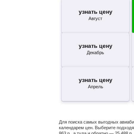
узнать цену
Август
узнать цену
Декабрь
узнать цену
Апрель
Для поиска самых выгодных авиабил
календарем цен. Выберите подходя
863
р.
, а туда и обратно —
25 488
р.