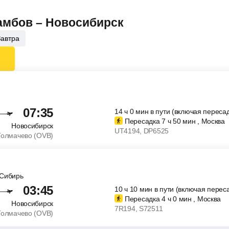
Тамбов – Новосибирск
Завтра
07:35
14
ч
0
мин
в пути (включая пересад
Пересадка 7
ч
50
мин
, Москва
Новосибирск
UT4194
, DP6525
Толмачево (OVB)
 Сибирь
03:45
10
ч
10
мин
в пути (включая перес
Пересадка 4
ч
0
мин
, Москва
Новосибирск
7R194
, S72511
Толмачево (OVB)