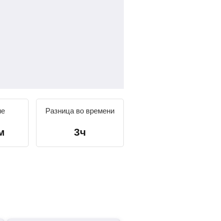
ие
Разница во времени
м
3ч