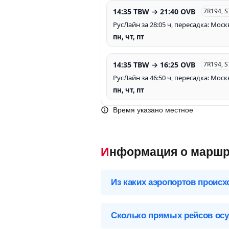
14:35 TBW → 21:40 OVB
7R194, 
РусЛайн за 28:05 ч, пересадка: Моск
пн, чт, пт
14:35 TBW → 16:25 OVB
7R194, 
РусЛайн за 46:50 ч, пересадка: Моск
пн, чт, пт
Время указано местное
Информация о маршр
Из каких аэропортов происх
Выберите нужный аэропорт вылета,
Сколько прямых рейсов осу
Тамбов (TBW), Россия