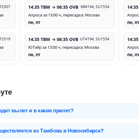
14:35 TBW → 06:35 OVB
14:35
S72507
6R4194, SU1554
ва
Алроса за 13:00 ч, пересадка: Москва
Алроса
пн, пт
пн, п
14:35 TBW → 06:35 OVB
14:35
S72519
UT4194, SU1554
ва
ЮТэйр за 13:00 ч, пересадка: Москва
Алроса
пн, пт
пн, п
уте
одит вылет и в какие прилет?
 чтобы посмотреть подробное расписание вылетов и прилетов.
ществляется из Тамбова в Новосибирск?
Новосибирск (OVB), Росси