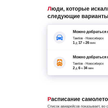
Люди, которые искали авиабилеты Тамбов – Новосибирск, также смотрели
следующие варианты
Можно добраться
Тамбов
-
Новосибирск
1
17
26
д
ч
мин
Можно добраться
Тамбов
-
Новосибирск
2
6
34
д
ч
мин
Расписание самолет
Список авиарейсов показывает, во 