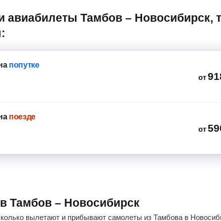
:
на
попутке
91
от
на
поезде
59
от
ов Тамбов – Новосибирск
сколько вылетают и прибывают самолеты из Тамбова в Новосиби