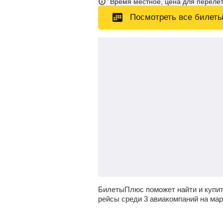
Время местное, цена для перелет
Посмотреть все билет
БилетыПлюс поможет найти и купи
рейсы среди 3 авиакомпаний на ма