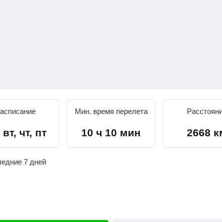
асписание
Мин. время перелета
Расстоян
 вт, чт, пт
10 ч 10 мин
2668 к
ледние 7 дней