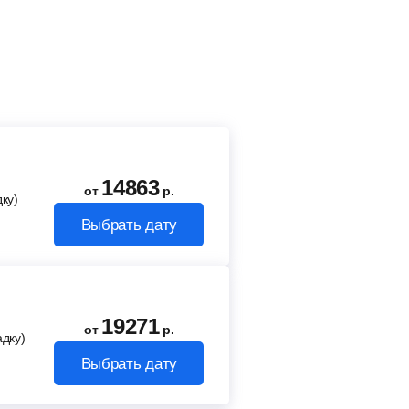
14863
от
р.
ку)
Выбрать дату
19271
от
р.
адку)
Выбрать дату