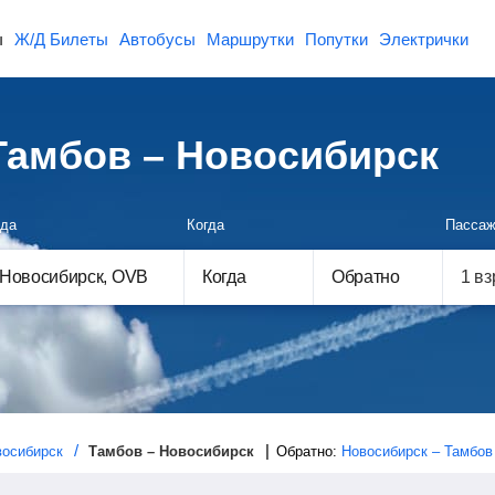
ы
Ж/Д Билеты
Автобусы
Маршрутки
Попутки
Электрички
амбов – Новосибирск
да
Когда
Пассаж
Когда
Обратно
восибирск
Тамбов – Новосибирск
Обратно:
Новосибирск – Тамбов