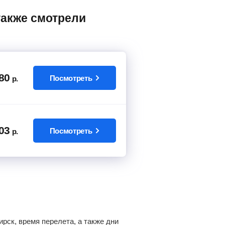
80
Посмотреть
р.
03
Посмотреть
р.
рск, время перелета, а также дни