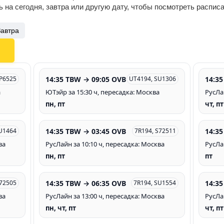
 на сегодня, завтра или другую дату, чтобы посмотреть распис
Завтра
14:35 TBW → 09:05 OVB
14:35
P6525
UT4194, SU1306
а
ЮТэйр за 15:30 ч, пересадка: Москва
РусЛа
пн, пт
чт, пт
14:35 TBW → 03:45 OVB
14:35
SU1464
7R194, S72511
ва
РусЛайн за 10:10 ч, пересадка: Москва
РусЛа
пн, пт
пт
14:35 TBW → 06:35 OVB
14:35
S72505
7R194, SU1554
ва
РусЛайн за 13:00 ч, пересадка: Москва
РусЛа
пн, чт, пт
чт, пт