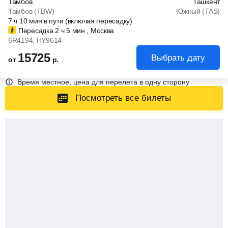
Тамбов
Ташкент
Тамбов (TBW)
Южный (TAS)
7
ч
10
мин
в пути (включая пересадку)
Пересадка 2
ч
5
мин
, Москва
6R4194
, HY9614
15725
Выбрать дату
от
р.
Время местное, цена для перелета в одну сторону
Посмотреть все билеты