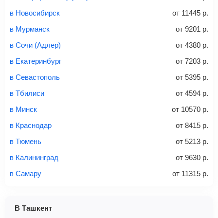
связи «Связной» или «Евросеть».
в Новосибирск
от
11445
р.
Это все
— после оплаты в течение 10 минут к вам на
email придет электронный билет с данными о вашем
в Мурманск
от
9201
р.
перелете. Его нужно распечатать и взять с собой в
в Сочи (Адлер)
от
4380
р.
аэропорт. Для посадки потребуется только паспорт.
Багаж
— это крупные предметы, сдаваемые в
в Екатеринбург
от
7203
р.
багажное отделение самолета.
Найти билеты
в Севастополь
от
5395
р.
не более 23 кг – эконом-класс
в Тбилиси
от
4594
р.
Стоимость авиабилетов зависит от выбранного тарифа:
в Минск
от
10570
р.
С багажом
= ручная кладь + багаж
в Краснодар
от
8415
р.
Без багажа
= ручная кладь*
в Тюмень
от
5213
р.
Количество багажа
в Калининград
от
9630
р.
в Самару
от
11315
р.
1 место
2 места
3 места
В Ташкент