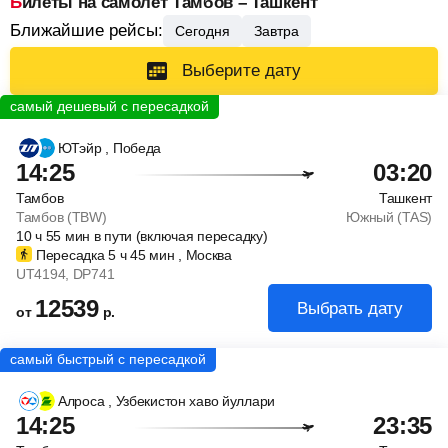
Билеты на самолет Тамбов – Ташкент
Ближайшие рейсы:
Сегодня
Завтра
Выберите дату
ЮТэйр
, Победа
14:25
03:20
Тамбов
Ташкент
Тамбов (TBW)
Южный (TAS)
10
ч
55
мин
в пути (включая пересадку)
Пересадка 5
ч
45
мин
, Москва
UT4194
, DP741
12539
Выбрать дату
от
р.
Алроса
, Узбекистон хаво йуллари
14:25
23:35