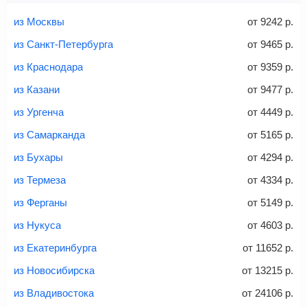
Найти билеты с багажом
из Москвы
от
9242
р.
из Санкт-Петербурга
от
9465
р.
из Краснодара
от
9359
р.
Вес багажа
из Казани
от
9477
р.
из Ургенча
от
4449
р.
из Самарканда
от
5165
р.
20-23 кг
30 кг
40 кг
из Бухары
от
4294
р.
Найти билеты с багажом
из Термеза
от
4334
р.
из Ферганы
от
5149
р.
*При необходимости багаж оплачивается отдельно при
из Нукуса
от
4603
р.
регистрации на рейс, в среднем
50 Euro
за место. Как
правило, сразу купить билет с багажом дешевле, чем
из Екатеринбурга
от
11652
р.
дополнительно оплачивать его в аэропорту.
из Новосибирска
от
13215
р.
Важно:
При покупке билета рекомендуем внимательно
проверять на официальном сайте продавца, включен ли
из Владивостока
от
24106
р.
багаж в стоимость.