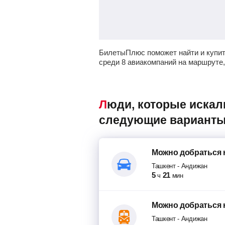
БилетыПлюс поможет найти и купи
среди 8 авиакомпаний на маршруте
Люди, которые искали авиабилеты Ташкент – Андижан, также смотрели
следующие варианты
Можно добраться
Ташкент
-
Андижан
5
21
ч
мин
Можно добраться
Ташкент
-
Андижан