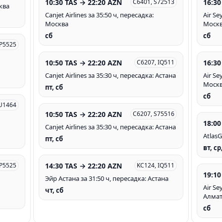
10:30 TAS → 22:20 AZN
16:30
C6401, S72513
ква
Canjet Airlines за 35:50 ч, пересадка:
Air Se
Москва
Моск
сб
сб
P5525
10:50 TAS → 22:20 AZN
16:30
C6207, IQ511
Canjet Airlines за 35:30 ч, пересадка: Астана
Air Se
Моск
пт, сб
сб
U1464
10:50 TAS → 22:20 AZN
C6207, S75516
18:00
Canjet Airlines за 35:30 ч, пересадка: Астана
AtlasG
пт, сб
вт, ср
14:30 TAS → 22:20 AZN
DP5525
KC124, IQ511
19:10
Эйр Астана за 31:50 ч, пересадка: Астана
Air Se
чт, сб
Алма
сб