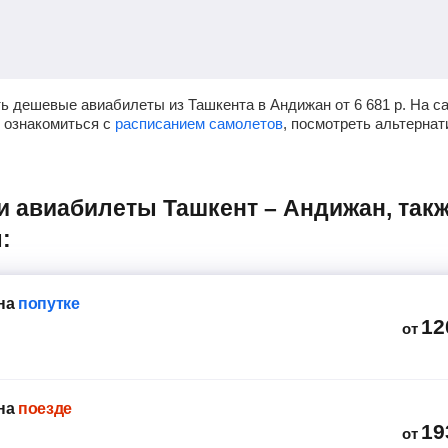
ть дешевые авиабилеты из Ташкента в Андижан от
6 681
р.
На са
, ознакомиться с
расписанием самолетов
, посмотреть альтерна
:
на
попутке
12
от
на
поезде
19
от