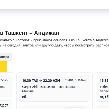
ов Ташкент – Андижан
сколько вылетают и прибывают самолеты из Ташкента в Андижан
 на сегодня, завтра или другую дату, чтобы посмотреть распис
Завтра
10:30 TAS → 22:20 AZN
15:35
P5525
C6401, SU1464
ква
Canjet Airlines за 35:50 ч, пересадка:
Узбек
Москва
перес
сб
пт, сб
S72507