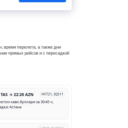
, время перелета, а также дни
ание прямых рейсов и с пересадкой
 TAS → 22:20 AZN
HY721, IQ511
истон хаво йуллари за 30:45 ч,
адка: Астана