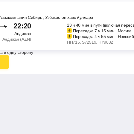
- Авиакомпания Сибирь
, Узбекистон хаво йуллари
22:20
23
ч
40
мин
в пути (включая перес
Пересадка 7
ч
15
мин
, Москва
Андижан
Пересадка 4
ч
55
мин
, Новосиб
Андижан (AZN)
HH715
, S72519
, HY9832
а в одну сторону
ы