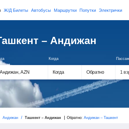
ы
Ж/Д Билеты
Автобусы
Маршрутки
Попутки
Электрички
Ташкент – Андижан
да
Когда
Пассаж
Когда
Обратно
Андижан
Ташкент – Андижан
Обратно:
Андижан – Ташкент