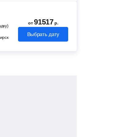
91517
от
р.
адку)
Выбрать дату
ирск