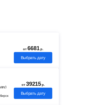
6681
от
р.
Выбрать дату
39215
от
р.
адку)
Выбрать дату
бирск