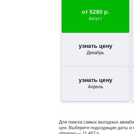
от
5280
р.
Август
узнать цену
Декабрь
узнать цену
Апрель
Для поиска самых выгодных авиабил
цен. Выберите подходящие даты и 
обратно —
11 457
р.