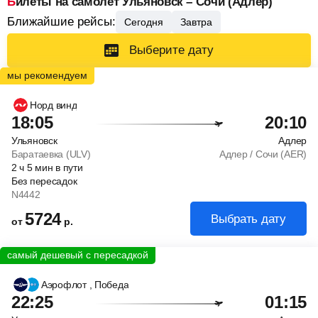
Билеты на самолет Ульяновск – Сочи (Адлер)
Ближайшие рейсы:
Сегодня
Завтра
Выберите дату
Норд винд
18:05
20:10
Ульяновск
Адлер
Баратаевка (ULV)
Адлер / Сочи (AER)
2
ч
5
мин
в пути
Без пересадок
N4442
5724
Выбрать дату
от
р.
Аэрофлот
, Победа
22:25
01:15