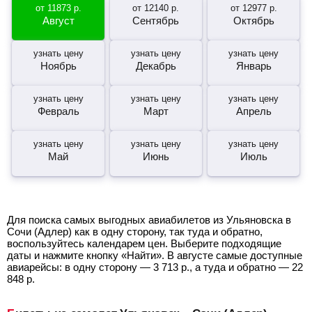
от
11873
р.
от
12140
р.
от
12977
р.
Август
Сентябрь
Октябрь
узнать цену
узнать цену
узнать цену
Ноябрь
Декабрь
Январь
узнать цену
узнать цену
узнать цену
Февраль
Март
Апрель
узнать цену
узнать цену
узнать цену
Май
Июнь
Июль
Для поиска самых выгодных авиабилетов из Ульяновска в
Сочи (Адлер) как в одну сторону, так туда и обратно,
воспользуйтесь календарем цен. Выберите подходящие
даты и нажмите кнопку «Найти». В августе самые доступные
авиарейсы: в одну сторону —
3 713
р.
, а туда и обратно —
22
848
р.