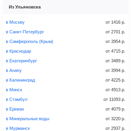
не более 10 кг
система перенаправит вас на сайт продавца.
Из Ульяновска
Найти билеты
Заполните форму и оплатите
— укажите паспортные
Советы как сэкономить на покупке билета
и контактные данные, внимательно все перепроверьте
в Москву
от
1416
р.
и затем оплатите билет одним из перечисленных
в Санкт-Петербург
от
2701
р.
способов: через интернет-банк, банковской картой,
электронными деньгами или наличными в салонах
в Симферополь (Крым)
от
3954
р.
связи «Связной» или «Евросеть».
в Краснодар
от
4715
р.
Это все
— после оплаты в течение 10 минут к вам на
email придет электронный билет с данными о вашем
в Екатеринбург
от
3489
р.
перелете. Его нужно распечатать и взять с собой в
в Анапу
от
3994
р.
аэропорт. Для посадки потребуется только паспорт.
Багаж
— это крупные предметы, сдаваемые в
в Калининград
от
4225
р.
багажное отделение самолета.
Найти билеты
в Минск
от
4913
р.
не более 23 кг – эконом-класс
в Стамбул
от
11093
р.
Стоимость авиабилетов зависит от выбранного тарифа:
в Ереван
от
4079
р.
С багажом
= ручная кладь + багаж
в Минеральные воды
от
3220
р.
Без багажа
= ручная кладь*
в Мурманск
от
2937
р.