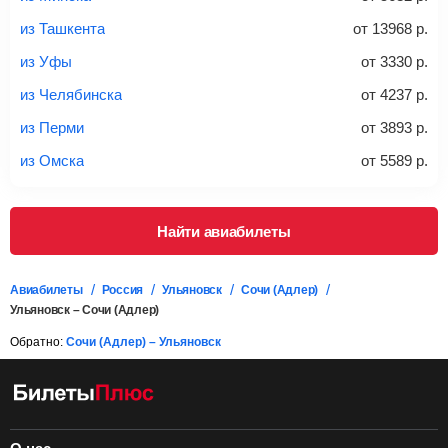
*При необходимости багаж оплачивается отдельно при
из Ташкента
от
13968
р.
регистрации на рейс, в среднем
50 Euro
за место. Как
правило, сразу купить билет с багажом дешевле, чем
из Уфы
от
3330
р.
дополнительно оплачивать его в аэропорту.
из Челябинска
от
4237
р.
Важно:
При покупке билета рекомендуем внимательно
проверять на официальном сайте продавца, включен ли
из Перми
от
3893
р.
багаж в стоимость.
из Омска
от
5589
р.
Подробная информация о перевозке багажа и его габаритах
Найти авиабилеты
Авиабилеты
Россия
Ульяновск
Сочи (Адлер)
Ульяновск – Сочи (Адлер)
Обратно:
Сочи (Адлер) – Ульяновск