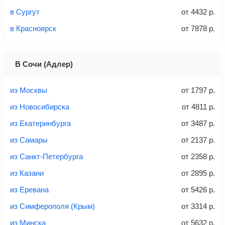
Количество багажа
в Сургут
от
4432
р.
в Красноярск
от
7878
р.
1 место
2 места
3 места
В Сочи (Адлер)
Найти билеты с багажом
из Москвы
от
1797
р.
из Новосибирска
от
4811
р.
из Екатеринбурга
от
3487
р.
Вес багажа
из Самары
от
2137
р.
из Санкт-Петербурга
от
2358
р.
из Казани
от
2895
р.
20-23 кг
30 кг
40 кг
из Еревана
от
5426
р.
Найти билеты с багажом
из Симферополя (Крым)
от
3314
р.
из Минска
от
5632
р.