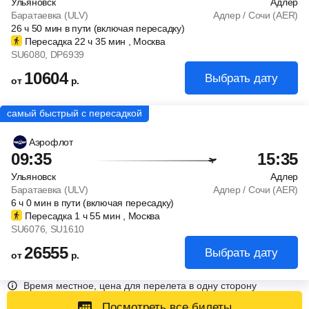
Ульяновск
Адлер
Баратаевка (ULV)
Адлер / Сочи (AER)
26
ч
50
мин
в пути (включая пересадку)
Пересадка 22
ч
35
мин
, Москва
SU6080
, DP6939
10604
Выбрать дату
от
р.
Аэрофлот
09:35
15:35
Ульяновск
Адлер
Баратаевка (ULV)
Адлер / Сочи (AER)
6
ч
0
мин
в пути (включая пересадку)
Пересадка 1
ч
55
мин
, Москва
SU6076
, SU1610
26555
Выбрать дату
от
р.
Время местное, цена для перелета в одну сторону
Посмотреть все билеты