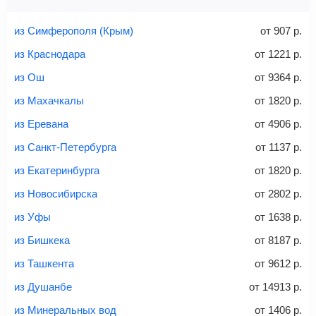
Найти билеты с багажом
из Симферополя (Крым)
от
907
р.
из Краснодара
от
1221
р.
из Ош
от
9364
р.
Вес багажа
из Махачкалы
от
1820
р.
из Еревана
от
4906
р.
из Санкт-Петербурга
от
1137
р.
20-23 кг
30 кг
40 кг
из Екатеринбурга
от
1820
р.
Найти билеты с багажом
из Новосибирска
от
2802
р.
из Уфы
от
1638
р.
*При необходимости багаж оплачивается отдельно при
из Бишкека
от
8187
р.
регистрации на рейс, в среднем
50 Euro
за место. Как
правило, сразу купить билет с багажом дешевле, чем
из Ташкента
от
9612
р.
дополнительно оплачивать его в аэропорту.
из Душанбе
от
14913
р.
Важно:
При покупке билета рекомендуем внимательно
проверять на официальном сайте продавца, включен ли
из Минеральных вод
от
1406
р.