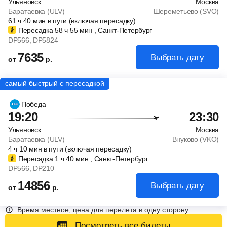
Ульяновск
Москва
Баратаевка (ULV)
Шереметьево (SVO)
61
ч
40
мин
в пути (включая пересадку)
Пересадка 58
ч
55
мин
, Санкт-Петербург
DP566
, DP5824
7635
Выбрать дату
от
р.
Победа
19:20
23:30
Ульяновск
Москва
Баратаевка (ULV)
Внуково (VKO)
4
ч
10
мин
в пути (включая пересадку)
Пересадка 1
ч
40
мин
, Санкт-Петербург
DP566
, DP210
14856
Выбрать дату
от
р.
Время местное, цена для перелета в одну сторону
Посмотреть все билеты