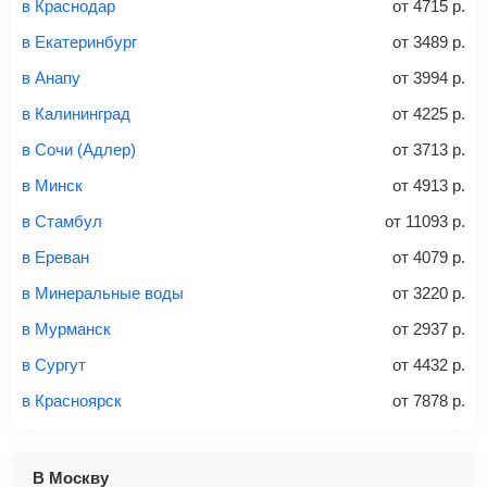
в Краснодар
от
4715
р.
связи «Связной» или «Евросеть».
в Екатеринбург
от
3489
р.
Это все
— после оплаты в течение 10 минут к вам на
email придет электронный билет с данными о вашем
в Анапу
от
3994
р.
перелете. Его нужно распечатать и взять с собой в
в Калининград
от
4225
р.
аэропорт. Для посадки потребуется только паспорт.
Багаж
— это крупные предметы, сдаваемые в
в Сочи (Адлер)
от
3713
р.
багажное отделение самолета.
Найти билеты
в Минск
от
4913
р.
не более 23 кг – эконом-класс
в Стамбул
от
11093
р.
Стоимость авиабилетов зависит от выбранного тарифа:
в Ереван
от
4079
р.
С багажом
= ручная кладь + багаж
в Минеральные воды
от
3220
р.
Без багажа
= ручная кладь*
в Мурманск
от
2937
р.
Количество багажа
в Сургут
от
4432
р.
в Красноярск
от
7878
р.
1 место
2 места
3 места
В Москву