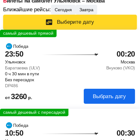
Билеты на самолет Ульяновск – Москва
Ближайшие рейсы:
Сегодня
Завтра
Выберите дату
Победа
23:50
00:20
Ульяновск
Москва
Баратаевка (ULV)
Внуково (VKO)
0
ч
30
мин
в пути
Без пересадок
DP486
3260
Выбрать дату
от
р.
Победа
10:50
00:30