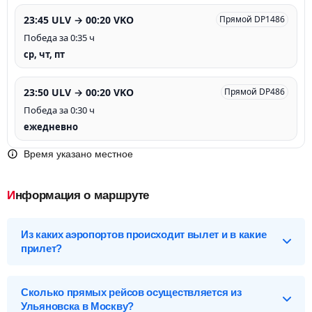
23:45 ULV → 00:20 VKO
Прямой DP1486
Победа за 0:35 ч
ср, чт, пт
23:50 ULV → 00:20 VKO
Прямой DP486
Победа за 0:30 ч
ежедневно
Время указано местное
Информация о маршруте
Из каких аэропортов происходит вылет и в какие
прилет?
Выберите нужный аэропорт вылета, чтобы посмотреть
подробное расписание вылетов и прилетов.
Сколько прямых рейсов осуществляется из
Ульяновска в Москву?
Ульяновск (ULV), Россия