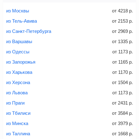
Найти билеты с багажом
из Москвы
от
4218
р.
из Тель-Авива
от
2153
р.
из Санкт-Петербурга
от
2969
р.
Вес багажа
из Варшавы
от
1335
р.
из Одессы
от
1173
р.
из Запорожья
от
1165
р.
20-23 кг
30 кг
40 кг
из Харькова
от
1170
р.
Найти билеты с багажом
из Херсона
от
1504
р.
из Львова
от
1173
р.
*При необходимости багаж оплачивается отдельно при
из Праги
от
2431
р.
регистрации на рейс, в среднем
50 Euro
за место. Как
правило, сразу купить билет с багажом дешевле, чем
из Тбилиси
от
3584
р.
дополнительно оплачивать его в аэропорту.
из Минска
от
3979
р.
Важно:
При покупке билета рекомендуем внимательно
проверять на официальном сайте продавца, включен ли
из Таллина
от
1668
р.
багаж в стоимость.