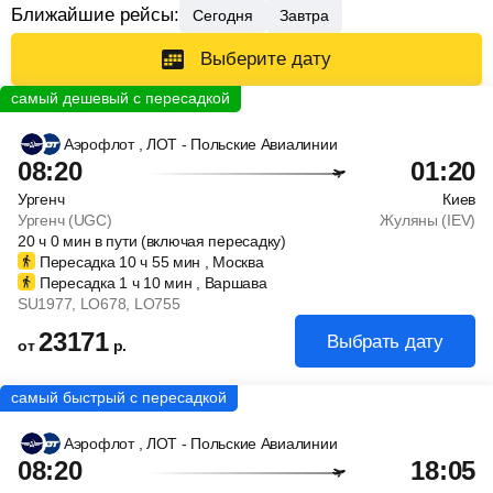
Ближайшие рейсы:
Сегодня
Завтра
Выберите дату
Аэрофлот
, ЛОТ - Польские Авиалинии
08:20
01:20
Ургенч
Киев
Ургенч (UGC)
Жуляны (IEV)
20
ч
0
мин
в пути (включая пересадку)
Пересадка 10
ч
55
мин
, Москва
Пересадка 1
ч
10
мин
, Варшава
SU1977
, LO678
, LO755
23171
Выбрать дату
от
р.
Аэрофлот
, ЛОТ - Польские Авиалинии
08:20
18:05