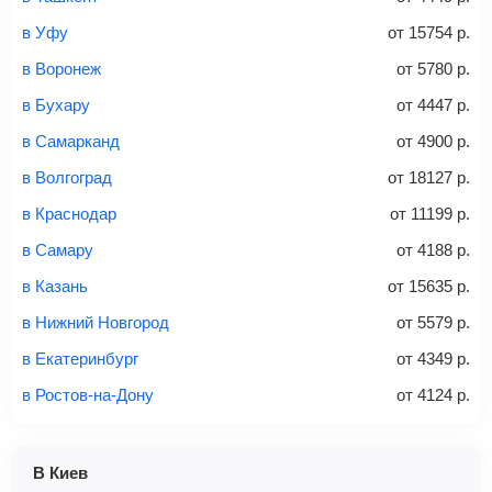
связи «Связной» или «Евросеть».
в Уфу
от
15754
р.
Это все
— после оплаты в течение 10 минут к вам на
email придет электронный билет с данными о вашем
в Воронеж
от
5780
р.
перелете. Его нужно распечатать и взять с собой в
в Бухару
от
4447
р.
аэропорт. Для посадки потребуется только паспорт.
Багаж
— это крупные предметы, сдаваемые в
в Самарканд
от
4900
р.
багажное отделение самолета.
Найти билеты
в Волгоград
от
18127
р.
не более 23 кг – эконом-класс
в Краснодар
от
11199
р.
Стоимость авиабилетов зависит от выбранного тарифа:
в Самару
от
4188
р.
С багажом
= ручная кладь + багаж
в Казань
от
15635
р.
Без багажа
= ручная кладь*
в Нижний Новгород
от
5579
р.
Количество багажа
в Екатеринбург
от
4349
р.
в Ростов-на-Дону
от
4124
р.
1 место
2 места
3 места
В Киев