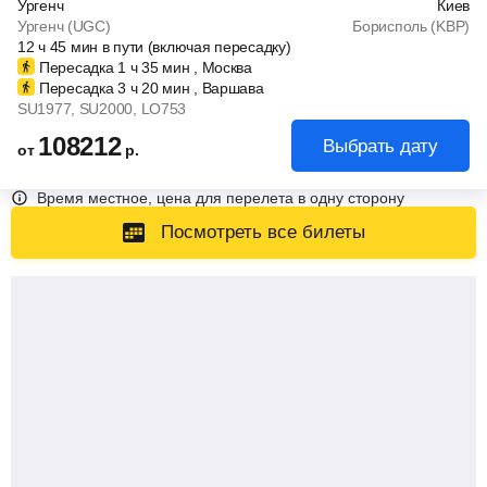
Ургенч
Киев
Ургенч (UGC)
Борисполь (KBP)
12
ч
45
мин
в пути (включая пересадку)
Пересадка 1
ч
35
мин
, Москва
Пересадка 3
ч
20
мин
, Варшава
SU1977
, SU2000
, LO753
108212
Выбрать дату
от
р.
Время местное, цена для перелета в одну сторону
Посмотреть все билеты