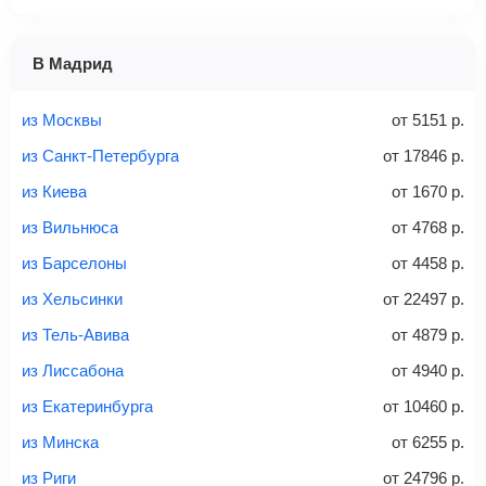
1 место
2 места
3 места
В Мадрид
Найти билеты с багажом
из Москвы
от
5151
р.
из Санкт-Петербурга
от
17846
р.
из Киева
от
1670
р.
Вес багажа
из Вильнюса
от
4768
р.
из Барселоны
от
4458
р.
из Хельсинки
от
22497
р.
20-23 кг
30 кг
40 кг
из Тель-Авива
от
4879
р.
Найти билеты с багажом
из Лиссабона
от
4940
р.
из Екатеринбурга
от
10460
р.
*При необходимости багаж оплачивается отдельно при
из Минска
от
6255
р.
регистрации на рейс, в среднем
50 Euro
за место. Как
правило, сразу купить билет с багажом дешевле, чем
из Риги
от
24796
р.