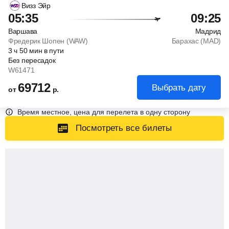
Визз Эйр
05:35
09:25
Варшава
Мадрид
Фредерик Шопен (WAW)
Барахас (MAD)
3
ч
50
мин
в пути
Без пересадок
W61471
69712
Выбрать дату
от
р.
Время местное, цена для перелета в одну сторону
Посмотреть все билеты