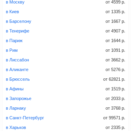
и контактные данные, внимательно все перепроверьте
в Москву
от
4599
р.
Советы как сэкономить на покупке билета
и затем оплатите билет одним из перечисленных
в Киев
от
1335
р.
способов: через интернет-банк, банковской картой,
электронными деньгами или наличными в салонах
в Барселону
от
1667
р.
связи «Связной» или «Евросеть».
в Тенерифе
от
4907
р.
Это все
— после оплаты в течение 10 минут к вам на
email придет электронный билет с данными о вашем
в Париж
от
1644
р.
перелете. Его нужно распечатать и взять с собой в
в Рим
от
1091
р.
аэропорт. Для посадки потребуется только паспорт.
Багаж
— это крупные предметы, сдаваемые в
в Лиссабон
от
3662
р.
багажное отделение самолета.
Найти билеты
в Аликанте
от
5276
р.
не более 23 кг – эконом-класс
в Брюссель
от
62821
р.
Стоимость авиабилетов зависит от выбранного тарифа:
в Афины
от
1519
р.
С багажом
= ручная кладь + багаж
в Запорожье
от
2033
р.
Без багажа
= ручная кладь*
в Ларнаку
от
3768
р.
Количество багажа
в Санкт-Петербург
от
99571
р.
в Харьков
от
2335
р.