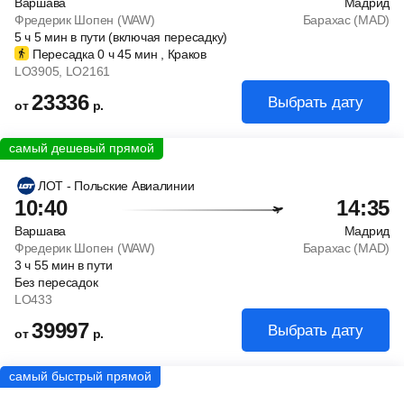
Варшава
Мадрид
Фредерик Шопен (WAW)
Барахас (MAD)
5
ч
5
мин
в пути (включая пересадку)
Пересадка 0
ч
45
мин
, Краков
LO3905
, LO2161
23336
Выбрать дату
от
р.
ЛОТ - Польские Авиалинии
10:40
14:35
Варшава
Мадрид
Фредерик Шопен (WAW)
Барахас (MAD)
3
ч
55
мин
в пути
Без пересадок
LO433
39997
Выбрать дату
от
р.