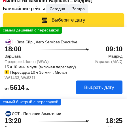
Билеты на самолет Варшава – Мадрид
Ближайшие рейсы:
Сегодня
Завтра
Выберите дату
Визз Эйр
, Aero Services Executive
18:00
09:10
Варшава
Мадрид
Фредерик Шопен (WAW)
Барахас (MAD)
15
ч
10
мин
в пути (включая пересадку)
Пересадка 10
ч
35
мин
, Милан
W61433
, W46311
5614
Выбрать дату
от
р.
ЛОТ - Польские Авиалинии
13:20
18:25