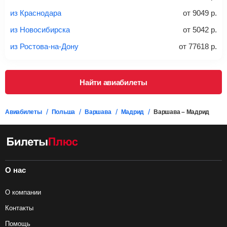
дополнительно оплачивать его в аэропорту.
из Краснодара
от
9049
р.
Важно:
При покупке билета рекомендуем внимательно
проверять на официальном сайте продавца, включен ли
из Новосибирска
от
5042
р.
багаж в стоимость.
из Ростова-на-Дону
от
77618
р.
Подробная информация о перевозке багажа и его габаритах
Найти авиабилеты
Авиабилеты
Польша
Варшава
Мадрид
Варшава – Мадрид
О нас
О компании
Контакты
Помощь