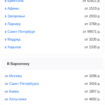
в Брюссель
от
62821
р.
не более 23 кг – эконом-класс
в Афины
от
1519
р.
Стоимость авиабилетов зависит от выбранного тарифа:
в Запорожье
от
2033
р.
С багажом
= ручная кладь + багаж
в Ларнаку
от
3768
р.
Без багажа
= ручная кладь*
в Санкт-Петербург
от
99571
р.
Количество багажа
в Мадрид
от
3235
р.
в Харьков
от
2335
р.
1 место
2 места
3 места
В Барселону
Найти билеты с багажом
из Москвы
от
3296
р.
из Санкт-Петербурга
от
3416
р.
из Киева
от
1807
р.
Вес багажа
из Хельсинки
от
4692
р.