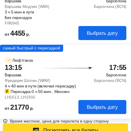
Варшава
Барселона
Варшава Модлин (WMI)
Барселона (BCN)
3
ч
5
мин
в пути
Без пересадок
FR6945
4455
Выбрать дату
от
р.
Люфтганза
13:15
17:55
Варшава
Барселона
Фредерик Шопен (WAW)
Барселона (BCN)
4
ч
40
мин
в пути (включая пересадку)
Пересадка 0
ч
50
мин
, Мюнхен
LH1613
, LH1816
21770
Выбрать дату
от
р.
Время местное, цена для перелета в одну сторону
Посмотреть все билеты