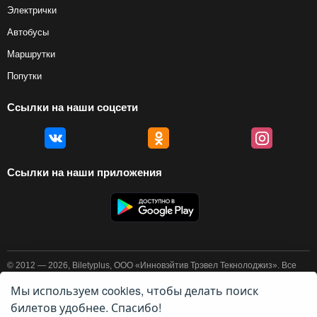
Электрички
Автобусы
Маршрутки
Попутки
Ссылки на наши соцсети
Ссылки на наши приложения
© 2012 — 2026, Biletyplus, ООО «Инновэйтив Трэвел Текнолоджиз». Все
права защищены. Покупка авиабилетов осуществляется пользователем
самостоятельно на сайтах партнеров, BiletyPlus не несет
Мы используем cookies, чтобы делать поиск
ответственности за любые платежные операции, совершаемые на этих
билетов удобнее. Спасибо!
сайтах. Конечная стоимость билета может изменяться в зависимости от