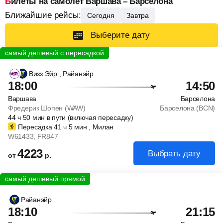
Билеты на самолет Варшава – Барселона
Ближайшие рейсы:
Сегодня
Завтра
Выберите дату
Визз Эйр
, Райанэйр
18:00
14:50
Варшава
Барселона
Фредерик Шопен (WAW)
Барселона (BCN)
44
ч
50
мин
в пути (включая пересадку)
Пересадка 41
ч
5
мин
, Милан
W61433
, FR847
4223
Выбрать дату
от
р.
Райанэйр
18:10
21:15