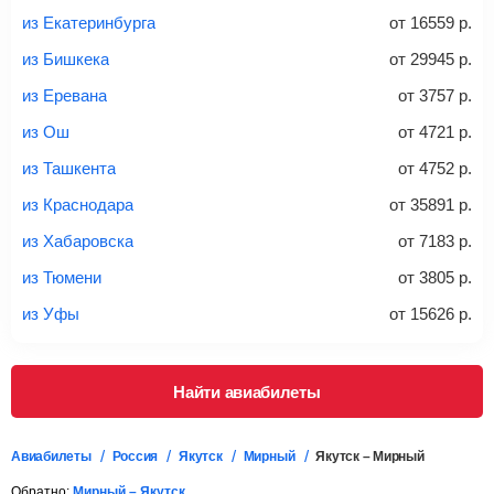
из Екатеринбурга
от
16559
р.
20-23 кг
30 кг
40 кг
из Бишкека
от
29945
р.
Найти билеты с багажом
из Еревана
от
3757
р.
из Ош
от
4721
р.
*При необходимости багаж оплачивается отдельно при
из Ташкента
от
4752
р.
регистрации на рейс, в среднем
50 Euro
за место. Как
правило, сразу купить билет с багажом дешевле, чем
из Краснодара
от
35891
р.
дополнительно оплачивать его в аэропорту.
из Хабаровска
от
7183
р.
Важно:
При покупке билета рекомендуем внимательно
проверять на официальном сайте продавца, включен ли
из Тюмени
от
3805
р.
багаж в стоимость.
из Уфы
от
15626
р.
Подробная информация о перевозке багажа и его габаритах
Найти авиабилеты
Авиабилеты
Россия
Якутск
Мирный
Якутск – Мирный
Обратно:
Мирный – Якутск