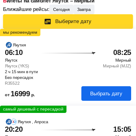
Билеты на самолет Якутск – Мирный
Ближайшие рейсы:
Сегодня
Завтра
Выберите дату
Якутия
06:10
08:25
Якутск
Мирный
Якутск (YKS)
Мирный (MJZ)
2
ч
15
мин
в пути
Без пересадок
R35522
16999
Выбрать дату
от
р.
Якутия
, Алроса
20:20
15:05