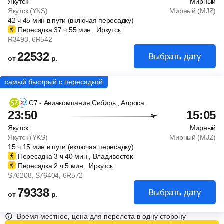
Якутск
Мирный
Якутск (YKS)
Мирный (MJZ)
42
ч
45
мин
в пути (включая пересадку)
Пересадка 37
ч
55
мин
, Иркутск
R3493
, 6R542
22532
Выбрать дату
от
р.
С7 - Авиакомпания Сибирь
, Алроса
23:50
15:05
Якутск
Мирный
Якутск (YKS)
Мирный (MJZ)
15
ч
15
мин
в пути (включая пересадку)
Пересадка 3
ч
40
мин
, Владивосток
Пересадка 2
ч
5
мин
, Иркутск
S76208
, S76404
, 6R572
79338
Выбрать дату
от
р.
Время местное, цена для перелета в одну сторону