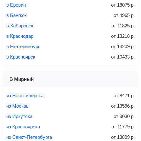
в Ереван
от
18075
р.
Стоимость авиабилетов зависит от выбранного тарифа:
в Бангкок
от
4965
р.
С багажом
= ручная кладь + багаж
в Хабаровск
от
11825
р.
Без багажа
= ручная кладь*
в Краснодар
от
13218
р.
Количество багажа
в Екатеринбург
от
13209
р.
в Красноярск
от
10433
р.
1 место
2 места
3 места
В Мирный
Найти билеты с багажом
из Новосибирска
от
8471
р.
из Москвы
от
13596
р.
из Иркутска
от
9030
р.
Вес багажа
из Красноярска
от
11779
р.
из Санкт-Петербурга
от
13899
р.