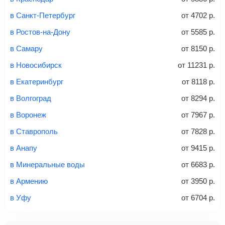
электронными деньгами или наличными в салонах
в Санкт-Петербург
от
4702
р.
связи «Связной» или «Евросеть».
в Ростов-на-Дону
от
5585
р.
Это все
— после оплаты в течение 10 минут к вам на
email придет электронный билет с данными о вашем
в Самару
от
8150
р.
перелете. Его нужно распечатать и взять с собой в
в Новосибирск
от
11231
р.
аэропорт. Для посадки потребуется только паспорт.
Багаж
— это крупные предметы, сдаваемые в
в Екатеринбург
от
8118
р.
багажное отделение самолета.
Найти билеты
в Волгоград
от
8294
р.
не более 23 кг – эконом-класс
в Воронеж
от
7967
р.
Стоимость авиабилетов зависит от выбранного тарифа:
в Ставрополь
от
7828
р.
С багажом
= ручная кладь + багаж
в Анапу
от
9415
р.
Без багажа
= ручная кладь*
в Минеральные воды
от
6683
р.
Количество багажа
в Армению
от
3950
р.
в Уфу
от
6704
р.