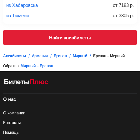
проверять на официальном сайте продавца, включен ли
из Хабаровска
от
7183
р.
багаж в стоимость.
из Тюмени
от
3805
р.
Подробная информация о перевозке багажа и его габаритах
Найти авиабилеты
Авиабилеты
Армения
Ереван
Мирный
Ереван – Мирный
Обратно:
Мирный – Ереван
О нас
О компании
Контакты
Помощь