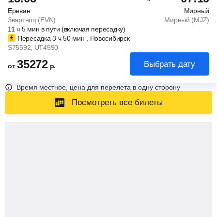
Ереван
Мирный
Звартноц (EVN)
Мирный (MJZ)
11
ч
5
мин
в пути (включая пересадку)
Пересадка 3
ч
50
мин
, Новосибирск
S75592
, UT4590
35272
Выбрать дату
от
р.
Время местное, цена для перелета в одну сторону
Посмотреть все билеты