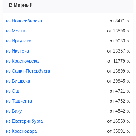
1 место
2 места
3 места
В Мирный
Найти билеты с багажом
из Новосибирска
от
8471
р.
из Москвы
от
13596
р.
из Иркутска
от
9030
р.
Вес багажа
из Якутска
от
13357
р.
из Красноярска
от
11779
р.
из Санкт-Петербурга
от
13899
р.
20-23 кг
30 кг
40 кг
из Бишкека
от
29945
р.
Найти билеты с багажом
из Ош
от
4721
р.
из Ташкента
от
4752
р.
*При необходимости багаж оплачивается отдельно при
из Баку
от
4542
р.
регистрации на рейс, в среднем
50 Euro
за место. Как
правило, сразу купить билет с багажом дешевле, чем
из Екатеринбурга
от
16559
р.
дополнительно оплачивать его в аэропорту.
из Краснодара
от
35891
р.
Важно:
При покупке билета рекомендуем внимательно