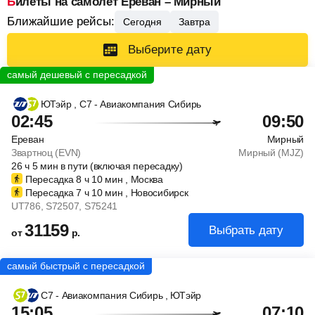
Билеты на самолет Ереван – Мирный
Ближайшие рейсы:
Сегодня
Завтра
Выберите дату
ЮТэйр
, С7 - Авиакомпания Сибирь
02:45
09:50
Ереван
Мирный
Звартноц (EVN)
Мирный (MJZ)
26
ч
5
мин
в пути (включая пересадку)
Пересадка 8
ч
10
мин
, Москва
Пересадка 7
ч
10
мин
, Новосибирск
UT786
, S72507
, S75241
31159
Выбрать дату
от
р.
С7 - Авиакомпания Сибирь
, ЮТэйр
15:05
07:10