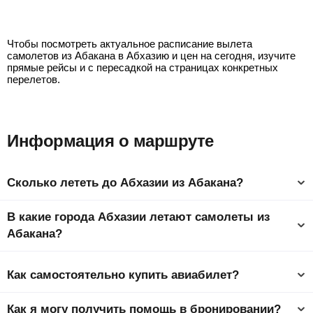
Абакан - Сухум
Чтобы посмотреть актуальное расписание вылета
самолетов из Абакана в Абхазию и цен на сегодня, изучите
прямые рейсы и с пересадкой на страницах конкретных
перелетов.
Информация о маршруте
Сколько лететь до Абхазии из Абакана?
Время полета из Абакана в Абхазию составляет 4 ч 58 мин
В какие города Абхазии летают самолеты из
до столицы страны Гудаута.
Абакана?
Ниже представлен список самых популярных городов
Абхазии. Самый дешевый город, куда можно слетать –
Как самостоятельно купить авиабилет?
Сухум от
5015
₽
. На странице города у вас будет
возможность подробно ознакомиться с информацией, как
Заполните форму поиска
— укажите города вылета и
долететь до выбранного города с минимальными затратами.
Как я могу получить помощь в бронировании?
прилета, даты туда-обратно, запустите поиск.