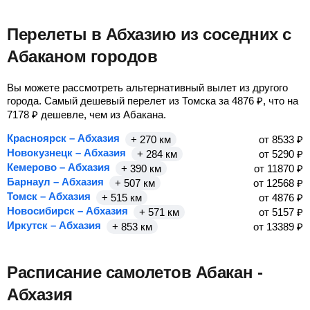
Перелеты в Абхазию из соседних с
Абаканом городов
Вы можете рассмотреть альтернативный вылет из другого
города. Самый дешевый перелет из Томска за
4876
₽
, что на
7178
₽
дешевле, чем из Абакана.
Красноярск – Абхазия
+ 270 км
от
8533
₽
Новокузнецк – Абхазия
+ 284 км
от
5290
₽
Кемерово – Абхазия
+ 390 км
от
11870
₽
Барнаул – Абхазия
+ 507 км
от
12568
₽
Томск – Абхазия
+ 515 км
от
4876
₽
Новосибирск – Абхазия
+ 571 км
от
5157
₽
Иркутск – Абхазия
+ 853 км
от
13389
₽
Расписание самолетов Абакан -
Абхазия