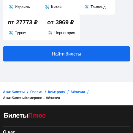
Найти билеты
Израиль
Китай
Таиланд
от
27773
₽
от
3969
₽
Турция
Черногория
Найти билеты
Авиабилеты
Россия
Кемерово
Абхазия
Авиабилеты Кемерово – Абхазия
О нас