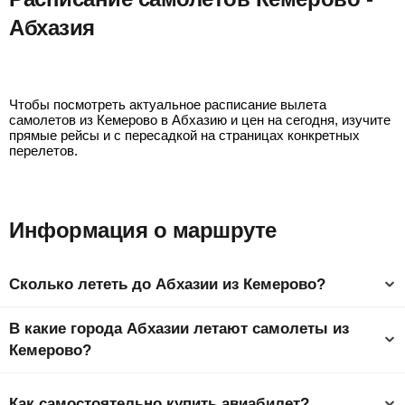
Абхазия
Кемерово - Сухум
Чтобы посмотреть актуальное расписание вылета
самолетов из Кемерово в Абхазию и цен на сегодня, изучите
прямые рейсы и с пересадкой на страницах конкретных
перелетов.
Информация о маршруте
Сколько лететь до Абхазии из Кемерово?
Время полета из Кемерово в Абхазию составляет 4 ч 32 мин
В какие города Абхазии летают самолеты из
до столицы страны Гудаута.
Кемерово?
Ниже представлен список самых популярных городов
Абхазии. Самый дешевый город, куда можно слетать –
Как самостоятельно купить авиабилет?