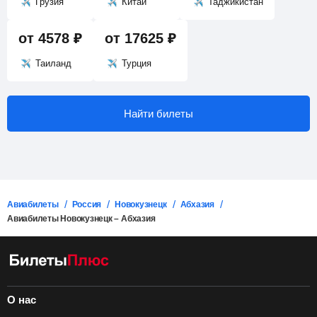
Найти билеты
Грузия
Китай
Таджикистан
от
4578
₽
от
17625
₽
Таиланд
Турция
Найти билеты
Авиабилеты
Россия
Новокузнецк
Абхазия
Авиабилеты Новокузнецк – Абхазия
О нас