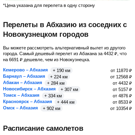
*Цена указана для перелета в одну сторону
Перелеты в Абхазию из соседних с
Новокузнецком городов
Вы можете рассмотреть альтернативный вылет из другого
города. Самый дешевый перелет из Абакана за
4432
₽
, что
на
6691
₽
дешевле, чем из Новокузнецка.
Кемерово – Абхазия
+ 190 км
от
11870
₽
Барнаул – Абхазия
+ 224 км
от
12568
₽
Абакан – Абхазия
+ 284 км
от
4432
₽
Новосибирск – Абхазия
+ 307 км
от
5157
₽
Томск – Абхазия
+ 334 км
от
4876
₽
Красноярск – Абхазия
+ 444 км
от
8533
₽
Омск – Абхазия
+ 902 км
от
10354
₽
Расписание самолетов