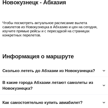
Новокузнецк - Абхазия
Новокузнецк - Сухум
Чтобы посмотреть актуальное расписание вылета
самолетов из Новокузнецка в Абхазию и цен на сегодня,
изучите прямые рейсы и с пересадкой на страницах
конкретных перелетов.
Информация о маршруте
Сколько лететь до Абхазии из Новокузнецка?
Время полета из Новокузнецка в Абхазию составляет
В какие города Абхазии летают самолеты из
4 ч 35 мин до столицы страны Гудаута.
Новокузнецка?
Ниже представлен список самых популярных городов
Абхазии. Самый дешевый город, куда можно слетать –
Как самостоятельно купить авиабилет?
Сухум от
5346
₽
. На странице города у вас будет