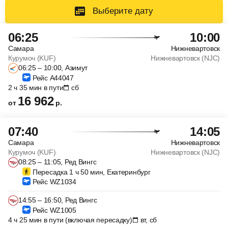
Выберите дату
06:25
10:00
Самара
Нижневартовск
Курумоч (KUF)
Нижневартовск (NJC)
06:25 – 10:00, Азимут
Рейс A44047
2 ч 35 мин в пути
сб
16 962
от
р.
07:40
14:05
Самара
Нижневартовск
Курумоч (KUF)
Нижневартовск (NJC)
08:25 – 11:05, Ред Вингс
Пересадка 1 ч 50 мин, Екатеринбург
Рейс WZ1034
14:55 – 16:50, Ред Вингс
Рейс WZ1005
4 ч 25 мин в пути (включая пересадку)
вт, сб