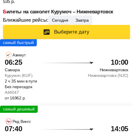
535
р.
Билеты на самолет Курумоч – Нижневартовск
Ближайшие рейсы:
Сегодня
Завтра
Выберите дату
Азимут
06:25
10:00
Самара
Нижневартовск
Курумоч (KUF)
Нижневартовск (NJC)
2
ч
35
мин
в пути
Без пересадок
A44047
от
16962
р.
Ред Вингс
07:40
14:05