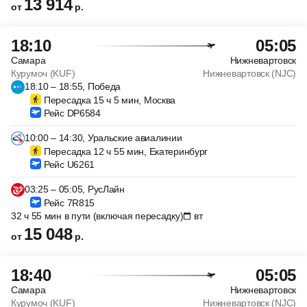
13 914
от
р.
18:10
05:05
Самара
Нижневартовск
Курумоч (KUF)
Нижневартовск (NJC)
18:10 – 18:55, Победа
Пересадка 15 ч 5 мин, Москва
Рейс DP6584
10:00 – 14:30, Уральские авиалинии
Пересадка 12 ч 55 мин, Екатеринбург
Рейс U6261
03:25 – 05:05, РусЛайн
Рейс 7R815
32 ч 55 мин в пути (включая пересадку)
вт
15 048
от
р.
18:40
05:05
Самара
Нижневартовск
Курумоч (KUF)
Нижневартовск (NJC)