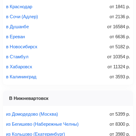
аэропорт. Для посадки потребуется только паспорт.
в Краснодар
от
1841
р.
в Сочи (Адлер)
от
2136
р.
Найти билеты
?
в Душанбе
от
16584
р.
в Ереван
от
6636
р.
Найти
в Новосибирск
от
5182
р.
в Стамбул
от
10354
р.
Советы как сэкономить на покупке билета
в Хабаровск
от
11324
р.
в Калининград
от
3593
р.
В Нижневартовск
из Домодедово (Москва)
от
5399
р.
из Бегишево (Набережные Челны)
от
8300
р.
из Кольцово (Екатеринбург)
от
3980
р.