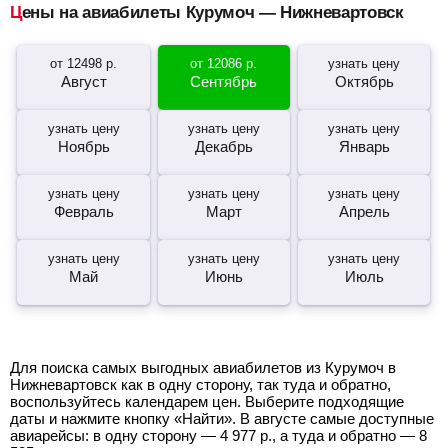
Цены на авиабилеты Курумоч — Нижневартовск
от
12498
р.
от
12086
р.
узнать цену
Август
Сентябрь
Октябрь
узнать цену
узнать цену
узнать цену
Ноябрь
Декабрь
Январь
узнать цену
узнать цену
узнать цену
Февраль
Март
Апрель
узнать цену
узнать цену
узнать цену
Май
Июнь
Июль
Для поиска самых выгодных авиабилетов из Курумоч в
Нижневартовск как в одну сторону, так туда и обратно,
воспользуйтесь календарем цен. Выберите подходящие
даты и нажмите кнопку «Найти». В августе самые доступные
авиарейсы: в одну сторону —
4 977
р.
, а туда и обратно —
8