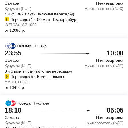
Самара
Нижневартовск
Курумоч (KUF)
Нижневартовск (NJC)
4
ч
25
мин
в пути (включая пересадку)
Пересадка 1
ч
50
мин
, Екатеринбург
WZ1034
, WZ1005
от
12086
р.
Таймыр
, ЮТэйр
23:55
10:00
Самара
Нижневартовск
Курумоч (KUF)
Нижневартовск (NJC)
8
ч
5
мин
в пути (включая пересадку)
Пересадка 5
ч
5
мин
, Тюмень
Y7910
, UT287
от
13416
р.
Победа
, РусЛайн
18:10
05:05
Самара
Нижневартовск
Курумоч (KUF)
Нижневартовск (NJC)