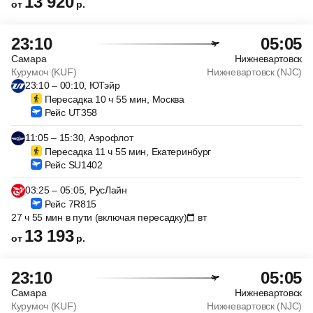
13 920
от
р.
23:10
05:05
Самара
Нижневартовск
Курумоч (KUF)
Нижневартовск (NJC)
23:10 – 00:10, ЮТэйр
Пересадка 10 ч 55 мин, Москва
Рейс UT358
11:05 – 15:30, Аэрофлот
Пересадка 11 ч 55 мин, Екатеринбург
Рейс SU1402
03:25 – 05:05, РусЛайн
Рейс 7R815
27 ч 55 мин в пути (включая пересадку)
вт
13 193
от
р.
23:10
05:05
Самара
Нижневартовск
Курумоч (KUF)
Нижневартовск (NJC)