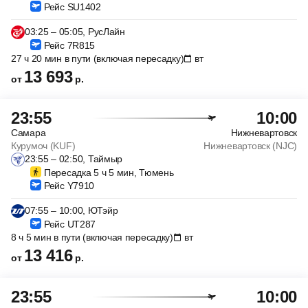
Рейс SU1402
03:25 – 05:05, РусЛайн
Рейс 7R815
27 ч 20 мин в пути (включая пересадку)
вт
13 693
от
р.
23:55
10:00
Самара
Нижневартовск
Курумоч (KUF)
Нижневартовск (NJC)
23:55 – 02:50, Таймыр
Пересадка 5 ч 5 мин, Тюмень
Рейс Y7910
07:55 – 10:00, ЮТэйр
Рейс UT287
8 ч 5 мин в пути (включая пересадку)
вт
13 416
от
р.
23:55
10:00