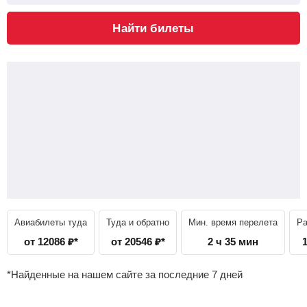
Найти билеты
Авиабилеты туда
Туда и обратно
Мин. время перелета
Ра
от
12086
₽
*
от
20546
₽
*
2 ч 35 мин
*Найденные на нашем сайте за последние 7 дней