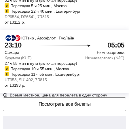
32
ч
55
мин
в пути (включая пересадку)
Пересадка 5
ч
25
мин
, Москва
Пересадка 22
ч
40
мин
, Екатеринбург
DP6584
, DP6541
, 7R815
от
13112
р.
ЮТэйр
, Аэрофлот
, РусЛайн
23:10
05:05
Самара
Нижневартовск
Курумоч (KUF)
Нижневартовск (NJC)
27
ч
55
мин
в пути (включая пересадку)
Пересадка 10
ч
55
мин
, Москва
Пересадка 11
ч
55
мин
, Екатеринбург
UT358
, SU1402
, 7R815
от
13193
р.
Время местное, цена для перелета в одну сторону
Посмотреть все билеты