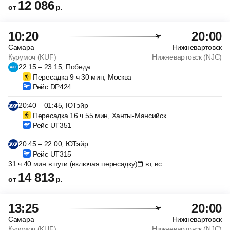
12 086
от
р.
10:20
20:00
Самара
Нижневартовск
Курумоч (KUF)
Нижневартовск (NJC)
22:15 – 23:15, Победа
Пересадка 9 ч 30 мин, Москва
Рейс DP424
20:40 – 01:45, ЮТэйр
Пересадка 16 ч 55 мин, Ханты-Мансийск
Рейс UT351
20:45 – 22:00, ЮТэйр
Рейс UT315
31 ч 40 мин в пути (включая пересадку)
вт, вс
14 813
от
р.
13:25
20:00
Самара
Нижневартовск
Курумоч (KUF)
Нижневартовск (NJC)