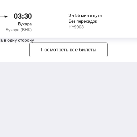
03:30
3
ч
55
мин
в пути
Без пересадок
Бухара
HY9908
Бухара (BHK)
а в одну сторону
Посмотреть все билеты