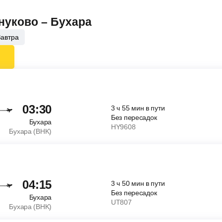
Внуково – Бухара
Завтра
03:30
3
ч
55
мин
в пути
Без пересадок
Бухара
HY9608
Бухара (BHK)
04:15
3
ч
50
мин
в пути
Без пересадок
Бухара
UT807
Бухара (BHK)