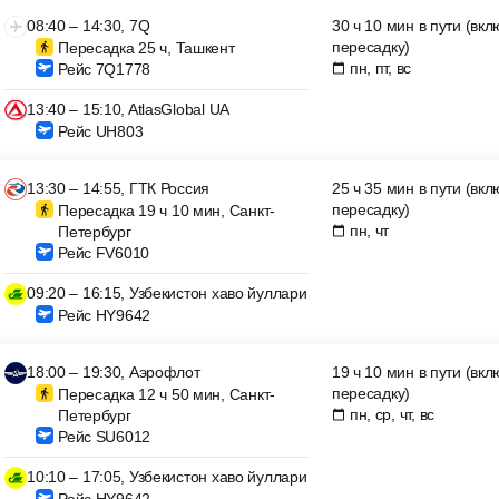
08:40 – 14:30, 7Q
30 ч 10 мин в пути (вк
пересадку)
Пересадка 25 ч, Ташкент
пн, пт, вс
Рейс 7Q1778
13:40 – 15:10, AtlasGlobal UA
Рейс UH803
13:30 – 14:55, ГТК Россия
25 ч 35 мин в пути (вк
пересадку)
Пересадка 19 ч 10 мин, Санкт-
пн, чт
Петербург
Рейс FV6010
09:20 – 16:15, Узбекистон хаво йуллари
Рейс HY9642
18:00 – 19:30, Аэрофлот
19 ч 10 мин в пути (вк
пересадку)
Пересадка 12 ч 50 мин, Санкт-
пн, ср, чт, вс
Петербург
Рейс SU6012
10:10 – 17:05, Узбекистон хаво йуллари