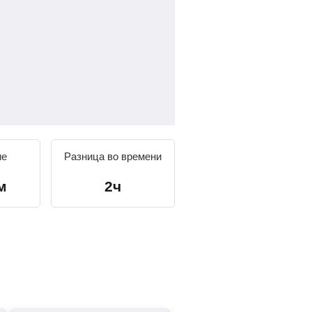
ие
Разница во времени
м
2ч