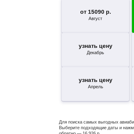
от
15090
р.
Август
узнать цену
Декабрь
узнать цену
Апрель
Для поиска самых выгодных авиабил
Выберите подходящие даты и нажми
обратно —
16 926
р.