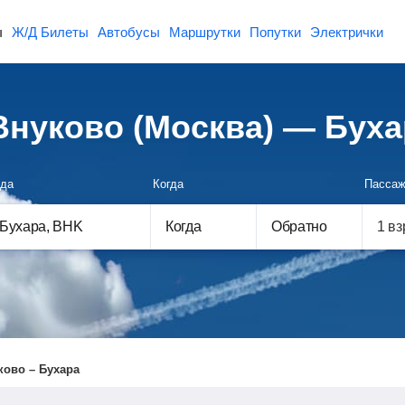
ы
Ж/Д Билеты
Автобусы
Маршрутки
Попутки
Электрички
нуково (Москва) — Буха
да
Когда
Пассаж
Когда
Обратно
ково – Бухара