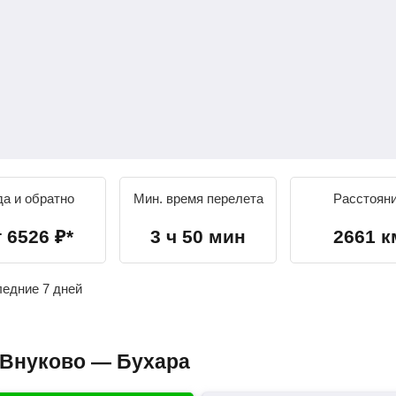
да и обратно
Мин. время перелета
Расстоян
т
6526
₽
*
3 ч 50 мин
2661 к
ледние 7 дней
 Внуково — Бухара