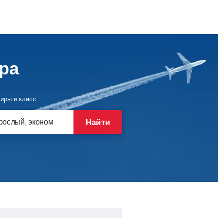
ра
иры и класс
Найти