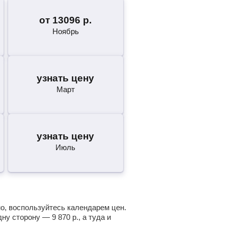
от
13096
р.
Ноябрь
узнать цену
Март
узнать цену
Июль
но, воспользуйтесь календарем цен.
одну сторону —
9 870
р.
, а туда и