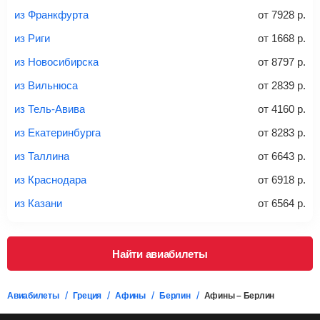
из Франкфурта
от
7928
р.
20-23 кг
30 кг
40 кг
из Риги
от
1668
р.
Найти билеты с багажом
из Новосибирска
от
8797
р.
из Вильнюса
от
2839
р.
*При необходимости багаж оплачивается отдельно при
из Тель-Авива
от
4160
р.
регистрации на рейс, в среднем
50 Euro
за место. Как
правило, сразу купить билет с багажом дешевле, чем
из Екатеринбурга
от
8283
р.
дополнительно оплачивать его в аэропорту.
из Таллина
от
6643
р.
Важно:
При покупке билета рекомендуем внимательно
проверять на официальном сайте продавца, включен ли
из Краснодара
от
6918
р.
багаж в стоимость.
из Казани
от
6564
р.
Подробная информация о перевозке багажа и его габаритах
Найти авиабилеты
Авиабилеты
Греция
Афины
Берлин
Афины – Берлин