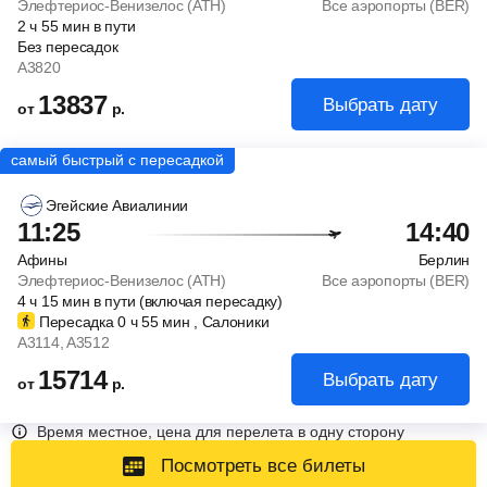
Элефтериос-Венизелос (ATH)
Все аэропорты (BER)
2
ч
55
мин
в пути
Без пересадок
A3820
13837
Выбрать дату
от
р.
Эгейские Авиалинии
11:25
14:40
Афины
Берлин
Элефтериос-Венизелос (ATH)
Все аэропорты (BER)
4
ч
15
мин
в пути (включая пересадку)
Пересадка 0
ч
55
мин
, Салоники
A3114
, A3512
15714
Выбрать дату
от
р.
Время местное, цена для перелета в одну сторону
Посмотреть все билеты