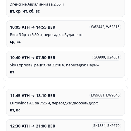
Эгейские Авиалинии за 2:55 ч
вт, ср, чт, сб, вс
10:05 ATH → 14:55 BER
W62442, W62315
Визз Эйр за 5:50 ч, пересадка: Будапешт
ср, вс
10:40 ATH → 07:50 BER
GQ900, U24631
Sky Express (Греция) за 22:10 ч, пересадка: Париж
вт
11:45 ATH → 18:10 BER
EW9681, EW9046
Eurowings AG за 7:25 ч, пересадка: Дюссельдорф
вт, вс
12:30 ATH → 21:00 BER
SK1834, SK2679