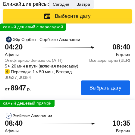
Ближайшие рейсы:
Сегодня
Завтра
Выберите дату
Эйр Сербия - Сербские Авиалинии
04:20
08:40
Афины
Берлин
Элефтериос-Венизелос (ATH)
Все аэропорты (BER)
5
ч
20
мин
в пути (включая пересадку)
Пересадка 1
ч
50
мин
, Белград
JU537
, JU354
8947
Выбрать дату
от
р.
Эгейские Авиалинии
08:40
10:35
Афины
Берлин