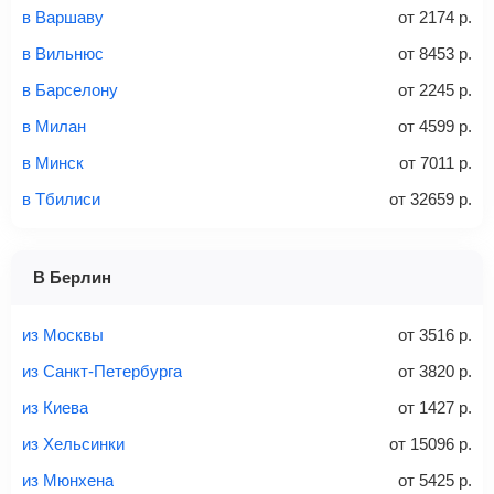
в Варшаву
от
2174
р.
Стоимость авиабилетов зависит от выбранного тарифа:
в Вильнюс
от
8453
р.
С багажом
= ручная кладь + багаж
в Барселону
от
2245
р.
Без багажа
= ручная кладь*
в Милан
от
4599
р.
Количество багажа
в Минск
от
7011
р.
в Тбилиси
от
32659
р.
1 место
2 места
3 места
В Берлин
Найти билеты с багажом
из Москвы
от
3516
р.
из Санкт-Петербурга
от
3820
р.
из Киева
от
1427
р.
Вес багажа
из Хельсинки
от
15096
р.
из Мюнхена
от
5425
р.