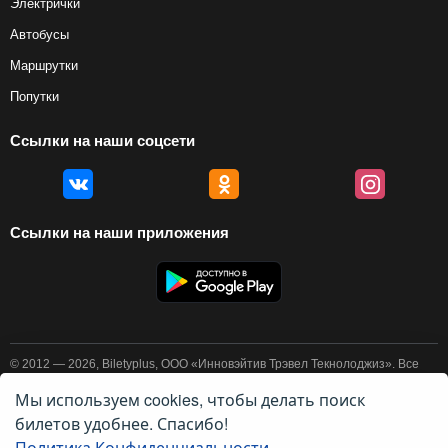
Электрички
Автобусы
Маршрутки
Попутки
Ссылки на наши соцсети
Ссылки на наши приложения
© 2012 — 2026, Biletyplus, ООО «Инновэйтив Трэвел Текнолоджиз». Все
права защищены. Покупка авиабилетов осуществляется пользователем
самостоятельно на сайтах партнеров, BiletyPlus не несет
Мы используем cookies, чтобы делать поиск
ответственности за любые платежные операции, совершаемые на этих
билетов удобнее. Спасибо!
сайтах. Конечная стоимость билета может изменяться в зависимости от
выбранного способа оплаты. Использование этого сайта означает
Политика Конфиденциальности