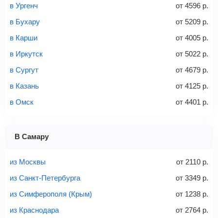
Найти билеты
в Ургенч
от
4596
р.
не более 23 кг – эконом-класс
в Бухару
от
5209
р.
Стоимость авиабилетов зависит от выбранного тарифа:
в Карши
от
4005
р.
С багажом
= ручная кладь + багаж
в Иркутск
от
5022
р.
Без багажа
= ручная кладь*
в Сургут
от
4679
р.
Количество багажа
в Казань
от
4125
р.
в Омск
от
4401
р.
1 место
2 места
3 места
В Самару
Найти билеты с багажом
из Москвы
от
2110
р.
из Санкт-Петербурга
от
3349
р.
из Симферополя (Крым)
от
1238
р.
Вес багажа
из Краснодара
от
2764
р.