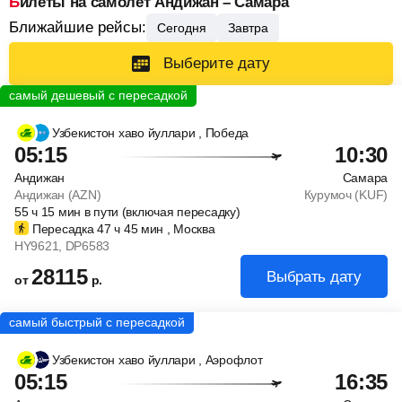
Билеты на самолет Андижан – Самара
Ближайшие рейсы:
Сегодня
Завтра
Выберите дату
Узбекистон хаво йуллари
, Победа
05:15
10:30
Андижан
Самара
Андижан (AZN)
Курумоч (KUF)
55
ч
15
мин
в пути (включая пересадку)
Пересадка 47
ч
45
мин
, Москва
HY9621
, DP6583
28115
Выбрать дату
от
р.
Узбекистон хаво йуллари
, Аэрофлот
05:15
16:35