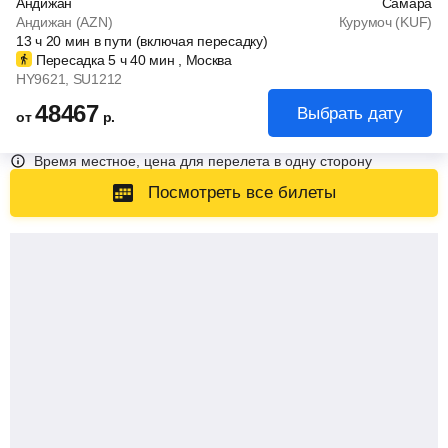
Андижан
Самара
Андижан (AZN)
Курумоч (KUF)
13
ч
20
мин
в пути (включая пересадку)
Пересадка 5
ч
40
мин
, Москва
HY9621
, SU1212
48467
Выбрать дату
от
р.
Время местное, цена для перелета в одну сторону
Посмотреть все билеты