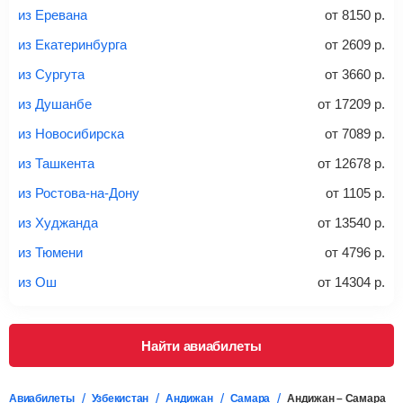
из Еревана
от
8150
р.
из Екатеринбурга
от
2609
р.
20-23 кг
30 кг
40 кг
из Сургута
от
3660
р.
Найти билеты с багажом
из Душанбе
от
17209
р.
из Новосибирска
от
7089
р.
*При необходимости багаж оплачивается отдельно при
из Ташкента
от
12678
р.
регистрации на рейс, в среднем
50 Euro
за место. Как
правило, сразу купить билет с багажом дешевле, чем
из Ростова-на-Дону
от
1105
р.
дополнительно оплачивать его в аэропорту.
из Худжанда
от
13540
р.
Важно:
При покупке билета рекомендуем внимательно
проверять на официальном сайте продавца, включен ли
из Тюмени
от
4796
р.
багаж в стоимость.
из Ош
от
14304
р.
Подробная информация о перевозке багажа и его габаритах
Найти авиабилеты
Авиабилеты
Узбекистан
Андижан
Самара
Андижан – Самара