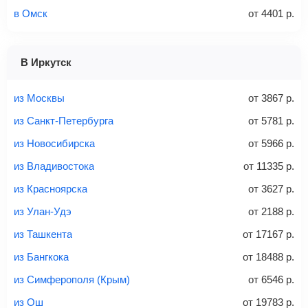
в Омск
от
4401
р.
1 место
2 места
3 места
В Иркутск
Найти билеты с багажом
из Москвы
от
3867
р.
из Санкт-Петербурга
от
5781
р.
из Новосибирска
от
5966
р.
Вес багажа
из Владивостока
от
11335
р.
из Красноярска
от
3627
р.
из Улан-Удэ
от
2188
р.
20-23 кг
30 кг
40 кг
из Ташкента
от
17167
р.
Найти билеты с багажом
из Бангкока
от
18488
р.
из Симферополя (Крым)
от
6546
р.
*При необходимости багаж оплачивается отдельно при
из Ош
от
19783
р.