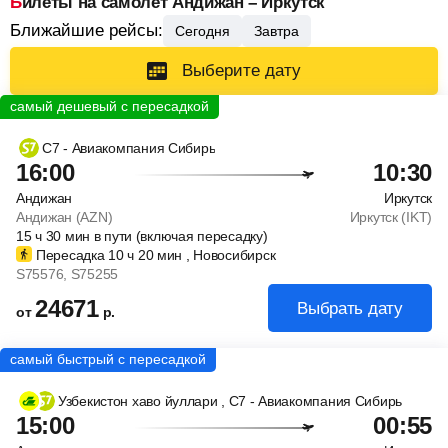
Билеты на самолет Андижан – Иркутск
Ближайшие рейсы:
Сегодня
Завтра
Выберите дату
С7 - Авиакомпания Сибирь
16:00
10:30
Андижан
Иркутск
Андижан (AZN)
Иркутск (IKT)
15
ч
30
мин
в пути (включая пересадку)
Пересадка 10
ч
20
мин
, Новосибирск
S75576
, S75255
24671
Выбрать дату
от
р.
Узбекистон хаво йуллари
, С7 - Авиакомпания Сибирь
15:00
00:55