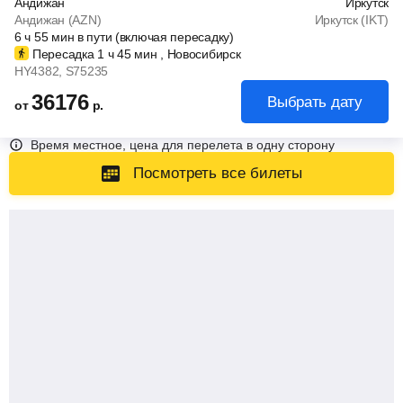
Андижан
Иркутск
Андижан (AZN)
Иркутск (IKT)
6
ч
55
мин
в пути (включая пересадку)
Пересадка 1
ч
45
мин
, Новосибирск
HY4382
, S75235
36176
Выбрать дату
от
р.
Время местное, цена для перелета в одну сторону
Посмотреть все билеты