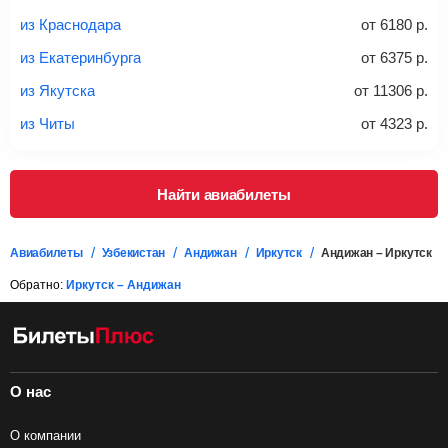
регистрации на рейс, в среднем
50 Euro
за место. Как
правило, сразу купить билет с багажом дешевле, чем
из Краснодара
от
6180
р.
дополнительно оплачивать его в аэропорту.
из Екатеринбурга
от
6375
р.
Важно:
При покупке билета рекомендуем внимательно
проверять на официальном сайте продавца, включен ли
из Якутска
от
11306
р.
багаж в стоимость.
из Читы
от
4323
р.
Подробная информация о перевозке багажа и его габаритах
Найти авиабилеты
Авиабилеты
Узбекистан
Андижан
Иркутск
Андижан – Иркутск
Обратно:
Иркутск – Андижан
О нас
О компании