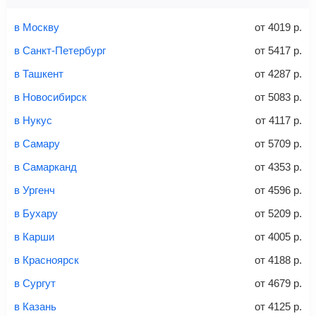
Найти билеты
Заполните форму и оплатите
— укажите паспортные
Советы как сэкономить на покупке билета
и контактные данные, внимательно все перепроверьте
в Москву
от
4019
р.
и затем оплатите билет одним из перечисленных
в Санкт-Петербург
от
5417
р.
способов: через интернет-банк, банковской картой,
электронными деньгами или наличными в салонах
в Ташкент
от
4287
р.
связи «Связной» или «Евросеть».
в Новосибирск
от
5083
р.
Это все
— после оплаты в течение 10 минут к вам на
email придет электронный билет с данными о вашем
в Нукус
от
4117
р.
перелете. Его нужно распечатать и взять с собой в
в Самару
от
5709
р.
аэропорт. Для посадки потребуется только паспорт.
Багаж
— это крупные предметы, сдаваемые в
в Самарканд
от
4353
р.
багажное отделение самолета.
Найти билеты
в Ургенч
от
4596
р.
не более 23 кг – эконом-класс
в Бухару
от
5209
р.
Стоимость авиабилетов зависит от выбранного тарифа:
в Карши
от
4005
р.
С багажом
= ручная кладь + багаж
в Красноярск
от
4188
р.
Без багажа
= ручная кладь*
в Сургут
от
4679
р.
Количество багажа
в Казань
от
4125
р.