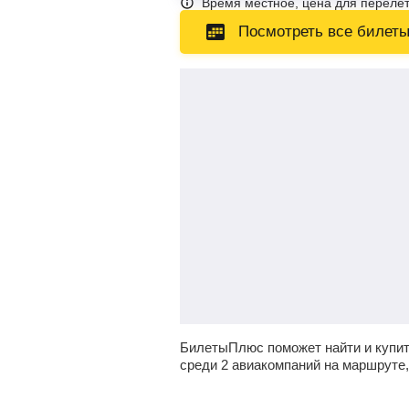
Время местное, цена для перелет
Посмотреть все билет
БилетыПлюс поможет найти и купит
среди 2 авиакомпаний на маршруте