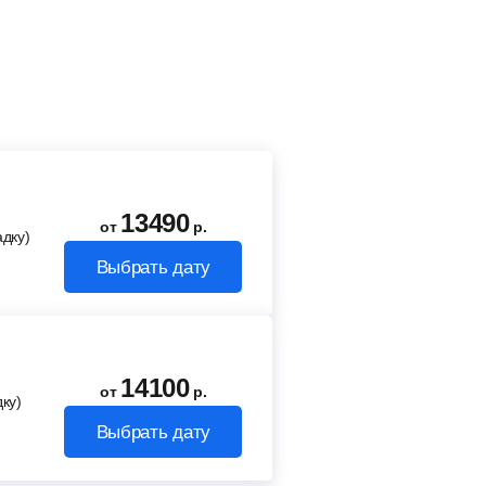
13490
от
р.
адку)
Выбрать дату
14100
от
р.
ку)
Выбрать дату