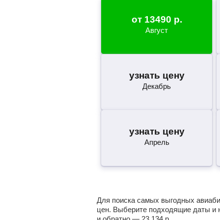
от
13490
р.
Август
узнать цену
Декабрь
узнать цену
Апрель
Для поиска самых выгодных авиабил
цен. Выберите подходящие даты и 
и обратно —
23 134
р.