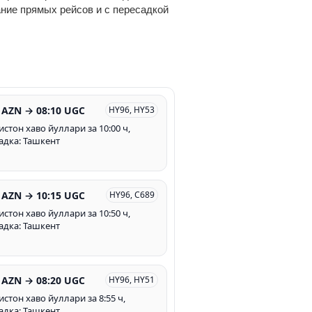
ание прямых рейсов и с пересадкой
 AZN → 08:10 UGC
HY96, HY53
истон хаво йуллари за 10:00 ч,
адка: Ташкент
 AZN → 10:15 UGC
HY96, C689
истон хаво йуллари за 10:50 ч,
адка: Ташкент
 AZN → 08:20 UGC
HY96, HY51
истон хаво йуллари за 8:55 ч,
адка: Ташкент