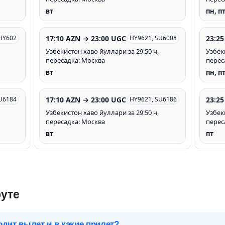
вт
пн, п
17:10 AZN → 23:00 UGC
23:25
HY602
HY9621, SU6008
Узбекистон хаво йуллари за 29:50 ч,
Узбек
пересадка: Москва
перес
вт
пн, п
17:10 AZN → 23:00 UGC
23:25
U6184
HY9621, SU6186
Узбекистон хаво йуллари за 29:50 ч,
Узбек
пересадка: Москва
перес
вт
пт
уте
одит вылет и в какие прилет?