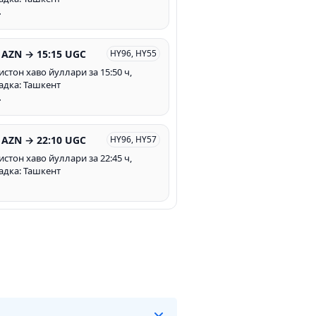
т
 AZN → 15:15 UGC
HY96, HY55
истон хаво йуллари за 15:50 ч,
адка: Ташкент
т
 AZN → 22:10 UGC
HY96, HY57
истон хаво йуллари за 22:45 ч,
адка: Ташкент