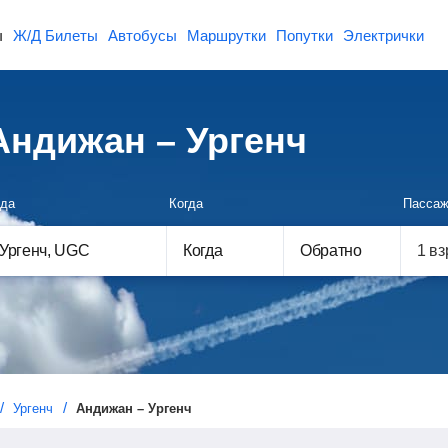
ы
Ж/Д Билеты
Автобусы
Маршрутки
Попутки
Электрички
ндижан – Ургенч
да
Когда
Пассаж
Когда
Обратно
Ургенч
Андижан – Ургенч