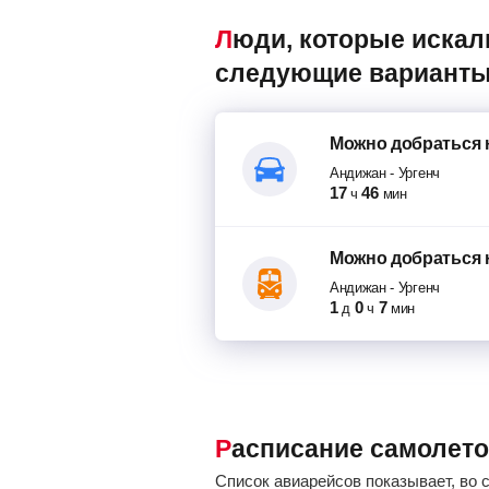
Люди, которые искали авиабилеты Андижан – Ургенч, также смотрели
следующие варианты
Можно добраться
Андижан
-
Ургенч
17
46
ч
мин
Можно добраться
Андижан
-
Ургенч
1
0
7
д
ч
мин
Расписание самолет
Список авиарейсов показывает, во 