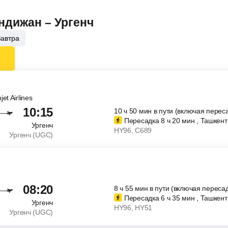
ндижан – Ургенч
Завтра
jet Airlines
10:15
10
ч
50
мин
в пути (включая перес
Пересадка 8
ч
20
мин
, Ташкент
Ургенч
HY96
, C689
Ургенч (UGC)
08:20
8
ч
55
мин
в пути (включая пересад
Пересадка 6
ч
35
мин
, Ташкент
Ургенч
HY96
, HY51
Ургенч (UGC)