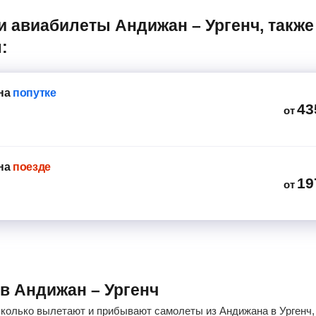
:
на
попутке
43
от
на
поезде
19
от
ов Андижан – Ургенч
сколько вылетают и прибывают самолеты из Андижана в Ургенч, 