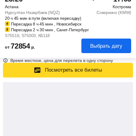
Астана
Кострома
Нурсултан Назарбаев (NQZ)
Сокеркино (KMW)
20
ч
45
мин
в пути (включая пересадку)
Пересадка 8
ч
45
мин
, Новосибирск
Пересадка 2
ч
30
мин
, Санкт-Петербург
S75516
, S75003
, КБ118
72854
Выбрать дату
от
р.
Время местное, цена для перелета в одну сторону
Посмотреть все билеты