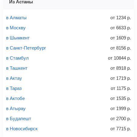
Из Астаны
Найти билеты
Заполните форму и оплатите
— укажите паспортные
и контактные данные, внимательно все перепроверьте
в Алматы
от
1234
р.
Советы как сэкономить на покупке билета
и затем оплатите билет одним из перечисленных
в Москву
от
6633
р.
способов: через интернет-банк, банковской картой,
электронными деньгами или наличными в салонах
в Шымкент
от
1609
р.
связи «Связной» или «Евросеть».
в Санкт-Петербург
от
8156
р.
Это все
— после оплаты в течение 10 минут к вам на
email придет электронный билет с данными о вашем
в Стамбул
от
10844
р.
перелете. Его нужно распечатать и взять с собой в
в Ташкент
от
8918
р.
аэропорт. Для посадки потребуется только паспорт.
Багаж
— это крупные предметы, сдаваемые в
в Актау
от
1719
р.
багажное отделение самолета.
Найти билеты
в Тараз
от
1175
р.
не более 23 кг – эконом-класс
в Актобе
от
1535
р.
Стоимость авиабилетов зависит от выбранного тарифа:
в Атырау
от
1999
р.
С багажом
= ручная кладь + багаж
в Будапешт
от
2700
р.
Без багажа
= ручная кладь*
в Новосибирск
от
7715
р.