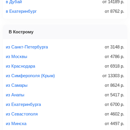
Количество багажа
в Дубай
от
14189
р.
в Екатеринбург
от
8762
р.
1 место
2 места
3 места
В Кострому
Найти билеты с багажом
из Санкт-Петербурга
от
3148
р.
из Москвы
от
4786
р.
из Краснодара
от
6918
р.
Вес багажа
из Симферополя (Крым)
от
13303
р.
из Самары
от
8624
р.
из Анапы
от
5417
р.
20-23 кг
30 кг
40 кг
из Екатеринбурга
от
6700
р.
Найти билеты с багажом
из Севастополя
от
4602
р.
из Минска
от
4497
р.