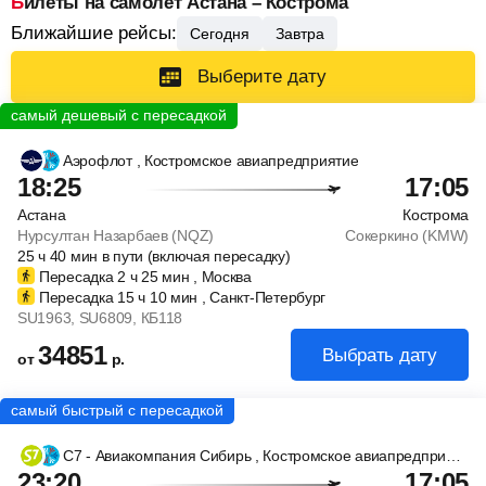
Билеты на самолет Астана – Кострома
Ближайшие рейсы:
Сегодня
Завтра
Выберите дату
Аэрофлот
, Костромское авиапредприятие
18:25
17:05
Астана
Кострома
Нурсултан Назарбаев (NQZ)
Сокеркино (KMW)
25
ч
40
мин
в пути (включая пересадку)
Пересадка 2
ч
25
мин
, Москва
Пересадка 15
ч
10
мин
, Санкт-Петербург
SU1963
, SU6809
, КБ118
34851
Выбрать дату
от
р.
С7 - Авиакомпания Сибирь
, Костромское авиапредприятие
23:20
17:05