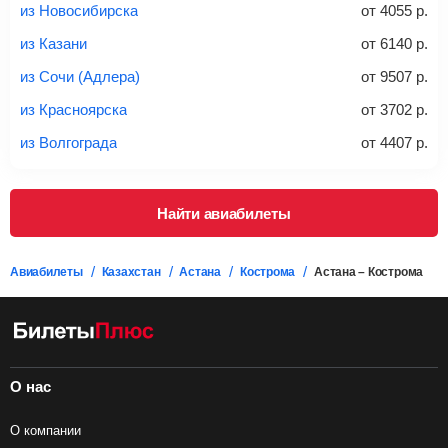
*При необходимости багаж оплачивается отдельно при
из Новосибирска
от
4055
р.
регистрации на рейс, в среднем
50 Euro
за место. Как
правило, сразу купить билет с багажом дешевле, чем
из Казани
от
6140
р.
дополнительно оплачивать его в аэропорту.
из Сочи (Адлера)
от
9507
р.
Важно:
При покупке билета рекомендуем внимательно
проверять на официальном сайте продавца, включен ли
из Красноярска
от
3702
р.
багаж в стоимость.
из Волгограда
от
4407
р.
Подробная информация о перевозке багажа и его габаритах
Найти авиабилеты
Авиабилеты
Казахстан
Астана
Кострома
Астана – Кострома
О нас
О компании