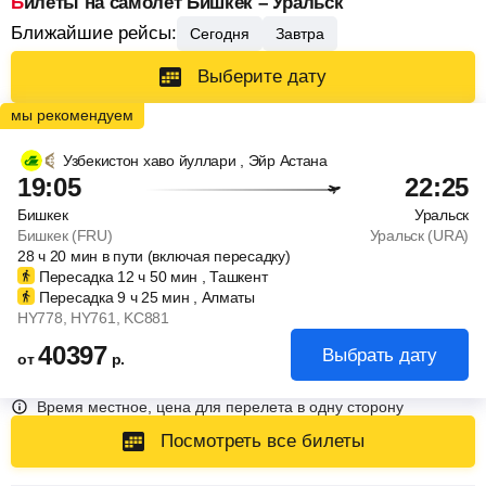
Билеты на самолет Бишкек – Уральск
Ближайшие рейсы:
Сегодня
Завтра
Выберите дату
Узбекистон хаво йуллари
, Эйр Астана
19:05
22:25
Бишкек
Уральск
Бишкек (FRU)
Уральск (URA)
28
ч
20
мин
в пути (включая пересадку)
Пересадка 12
ч
50
мин
, Ташкент
Пересадка 9
ч
25
мин
, Алматы
HY778
, HY761
, KC881
40397
Выбрать дату
от
р.
Время местное, цена для перелета в одну сторону
Посмотреть все билеты