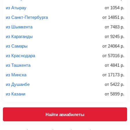
из Атырау
от
1054
р.
из Санкт-Петербурга
от
14851
р.
20-23 кг
30 кг
40 кг
из Шымкента
от
7483
р.
Найти билеты с багажом
из Караганды
от
9245
р.
из Самары
от
24064
р.
*При необходимости багаж оплачивается отдельно при
из Краснодара
от
57016
р.
регистрации на рейс, в среднем
50 Euro
за место. Как
правило, сразу купить билет с багажом дешевле, чем
из Ташкента
от
4841
р.
дополнительно оплачивать его в аэропорту.
из Минска
от
17173
р.
Важно:
При покупке билета рекомендуем внимательно
проверять на официальном сайте продавца, включен ли
из Душанбе
от
5422
р.
багаж в стоимость.
из Казани
от
5899
р.
Подробная информация о перевозке багажа и его габаритах
Найти авиабилеты