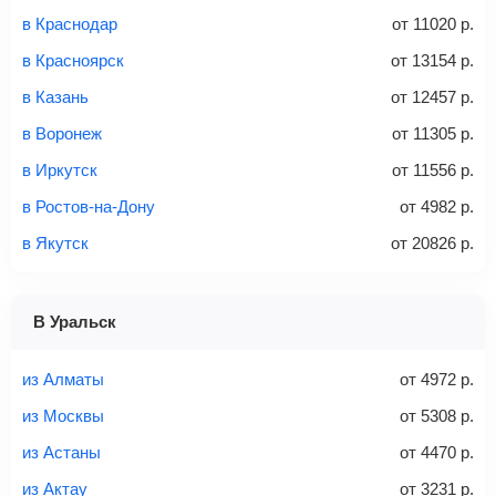
Найти билеты
в Краснодар
от
11020
р.
не более 23 кг – эконом-класс
в Красноярск
от
13154
р.
Стоимость авиабилетов зависит от выбранного тарифа:
в Казань
от
12457
р.
С багажом
= ручная кладь + багаж
в Воронеж
от
11305
р.
Без багажа
= ручная кладь*
в Иркутск
от
11556
р.
Количество багажа
в Ростов-на-Дону
от
4982
р.
в Якутск
от
20826
р.
1 место
2 места
3 места
В Уральск
Найти билеты с багажом
из Алматы
от
4972
р.
из Москвы
от
5308
р.
из Астаны
от
4470
р.
Вес багажа
из Актау
от
3231
р.