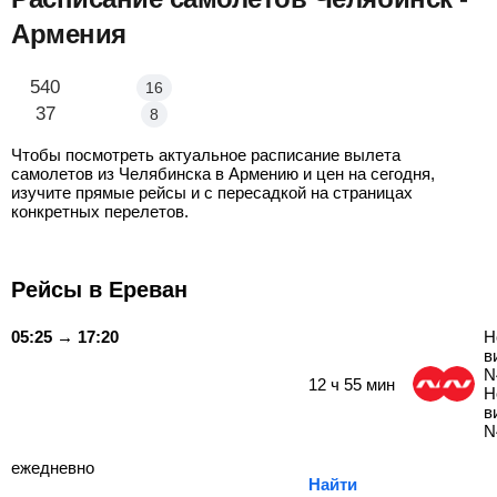
Армения
Челябинск - Ереван
540
16
Челябинск - Гюмри
37
8
Чтобы посмотреть актуальное расписание вылета
самолетов из Челябинска в Армению и цен на сегодня,
изучите прямые рейсы и с пересадкой на страницах
конкретных перелетов.
Рейсы в Ереван
05:25 → 17:20
Н
в
N
12
ч
55
мин
Н
в
N
ежедневно
Найти