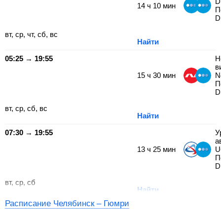
D
14
ч
10
мин
П
D
вт, ср, чт, сб, вс
Найти
05:25 → 19:55
Н
в
15
ч
30
мин
N
П
D
вт, ср, сб, вс
Найти
07:30 → 19:55
У
а
13
ч
25
мин
U
П
D
вт, ср, сб
Найти
Расписание Челябинск – Гюмри