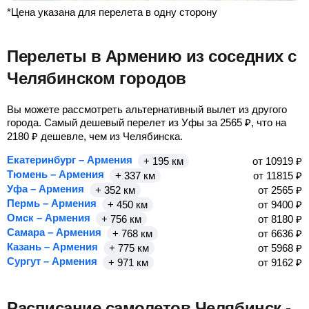
*Цена указана для перелета в одну сторону
Перелеты в Армению из соседних с
Челябинском городов
Вы можете рассмотреть альтернативный вылет из другого
города. Самый дешевый перелет из Уфы за
2565
₽
, что на
2180
₽
дешевле, чем из Челябинска.
Екатеринбург – Армения
+ 195 км
от
10919
₽
Тюмень – Армения
+ 337 км
от
11815
₽
Уфа – Армения
+ 352 км
от
2565
₽
Пермь – Армения
+ 450 км
от
9400
₽
Омск – Армения
+ 756 км
от
8180
₽
Самара – Армения
+ 768 км
от
6636
₽
Казань – Армения
+ 775 км
от
5968
₽
Сургут – Армения
+ 971 км
от
9162
₽
Расписание самолетов Челябинск -