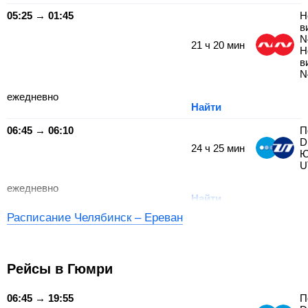
05:25 → 01:45
Н
в
N
21
ч
20
мин
Н
в
N
ежедневно
Найти
06:45 → 06:10
П
D
24
ч
25
мин
Ю
U
ежедневно
Найти
Расписание Челябинск – Ереван
Рейсы в Гюмри
06:45 → 19:55
П