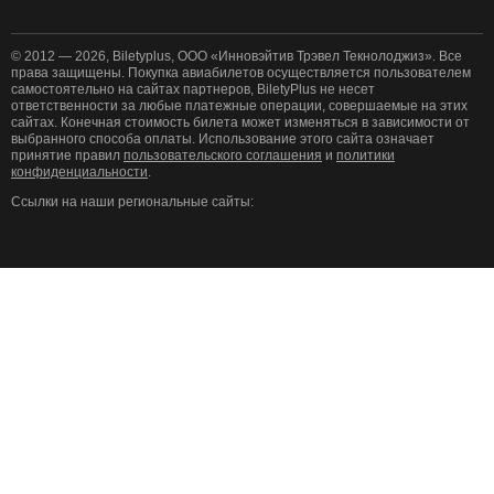
© 2012 — 2026, Biletyplus, ООО «Инновэйтив Трэвел Текнолоджиз». Все
права защищены. Покупка авиабилетов осуществляется пользователем
самостоятельно на сайтах партнеров, BiletyPlus не несет
ответственности за любые платежные операции, совершаемые на этих
сайтах. Конечная стоимость билета может изменяться в зависимости от
выбранного способа оплаты. Использование этого сайта означает
принятие правил
пользовательского соглашения
и
политики
конфиденциальности
.
Ссылки на наши региональные сайты: