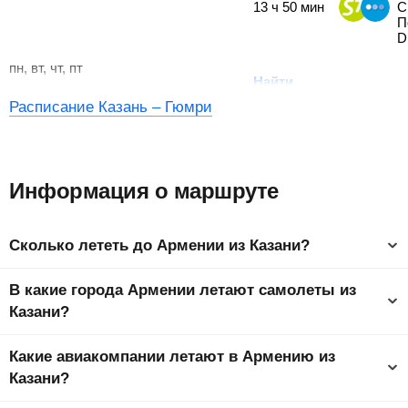
13
ч
50
мин
С
П
D
пн, вт, чт, пт
Найти
Расписание Казань – Гюмри
Информация о маршруте
Сколько лететь до Армении из Казани?
Время полета из Казани в Армению составляет 2 ч 50 мин до
В какие города Армении летают самолеты из
столицы страны Ереван.
Казани?
Ниже представлен список самых популярных городов
Какие авиакомпании летают в Армению из
Армении. Самый дешевый город, куда можно слетать –
Гюмри от
4965
₽
. На странице города у вас будет
Казани?
возможность подробно ознакомиться с информацией, как
долететь до выбранного города с минимальными затратами.