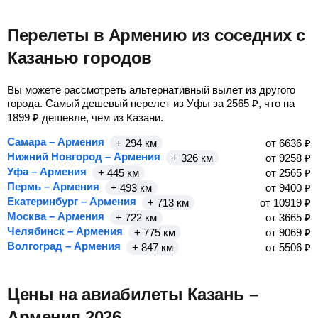
Перелеты в Армению из соседних с
Казанью городов
Вы можете рассмотреть альтернативный вылет из другого
города. Самый дешевый перелет из Уфы за
2565
₽
, что на
1899
₽
дешевле, чем из Казани.
Самара – Армения
+ 294 км
от
6636
₽
Нижний Новгород – Армения
+ 326 км
от
9258
₽
Уфа – Армения
+ 445 км
от
2565
₽
Пермь – Армения
+ 493 км
от
9400
₽
Екатеринбург – Армения
+ 713 км
от
10919
₽
Москва – Армения
+ 722 км
от
3665
₽
Челябинск – Армения
+ 775 км
от
9069
₽
Волгоград – Армения
+ 847 км
от
5506
₽
Цены на авиабилеты Казань –
Армения 2026