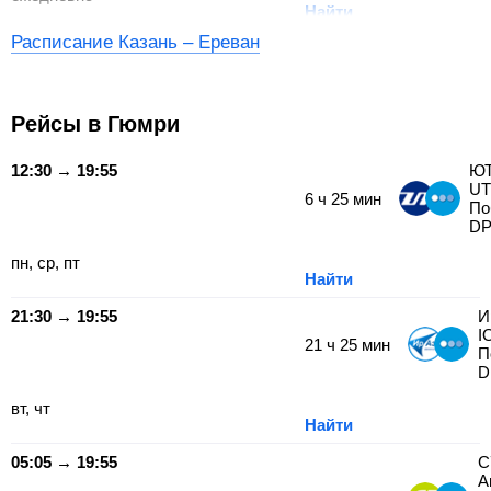
Найти
Расписание Казань – Ереван
Рейсы в Гюмри
12:30 → 19:55
ЮТ
UT
6
ч
25
мин
По
DP
пн, ср, пт
Найти
21:30 → 19:55
И
I
21
ч
25
мин
П
D
вт, чт
Найти
05:05 → 19:55
С
А