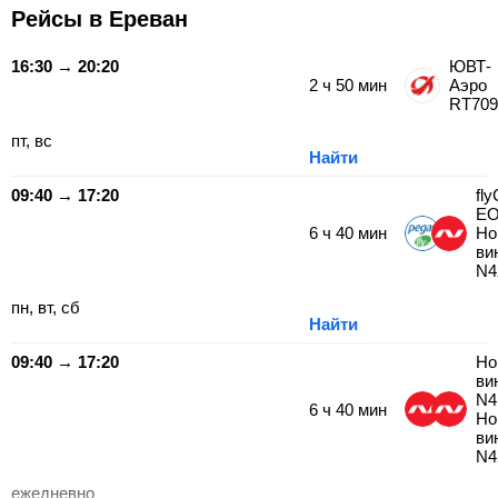
Рейсы в Ереван
16:30 → 20:20
ЮВТ-
2
ч
50
мин
Аэро
RT709
пт, вс
Найти
09:40 → 17:20
fl
EO
6
ч
40
мин
Но
ви
N4
пн, вт, сб
Найти
09:40 → 17:20
Но
ви
N4
6
ч
40
мин
Но
ви
N4
ежедневно