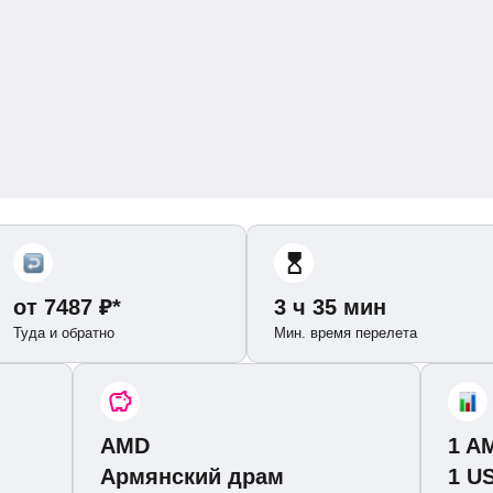
от
7487
₽
*
3 ч 35 мин
Туда и обратно
Мин. время перелета
AMD
1 A
Армянский драм
1 U