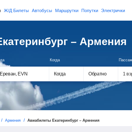
ы
Ж/Д Билеты
Автобусы
Маршрутки
Попутки
Электрички
катеринбург – Армения
да
Когда
Пассаж
Когда
Обратно
Армения
Авиабилеты Екатеринбург – Армения