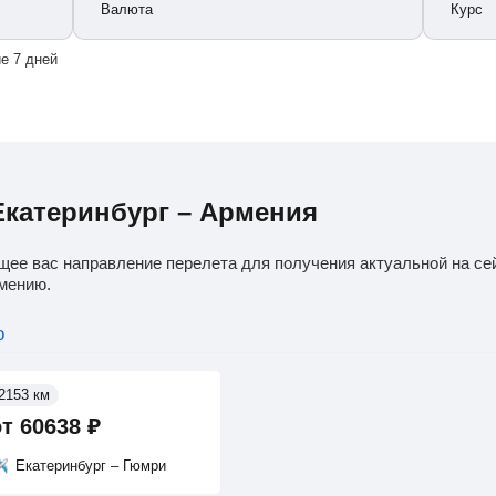
Валюта
Курс
е 7 дней
Екатеринбург – Армения
щее вас направление перелета для получения актуальной на се
рмению.
о
2153 км
от
60638
₽
Екатеринбург – Гюмри