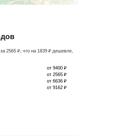
одов
 за
2565
₽
, что на
1839
₽
дешевле,
от
9400
₽
от
2565
₽
от
6636
₽
от
9162
₽