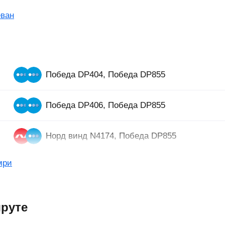
еван
Победа DP404, Победа DP855
Победа DP406, Победа DP855
Норд винд N4174, Победа DP855
мри
руте