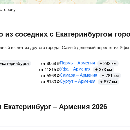
 сторону
 из соседних с Екатеринбургом гор
вный вылет из другого города. Самый дешевый перелет из Уфы
Пермь – Армения
 Екатеринбурга
от
9069
₽
+ 292 км
Уфа – Армения
от
11815
₽
+ 373 км
Самара – Армения
от
5968
₽
+ 781 км
Сургут – Армения
от
8180
₽
+ 877 км
 Екатеринбург – Армения 2026