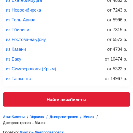
из Екатеринбурга
от
4862
р.
из Новосибирска
от
7243
р.
из Тель-Авива
от
5996
р.
20-23 кг
30 кг
40 кг
из Тбилиси
от
7315
р.
Найти билеты с багажом
из Ростова-на-Дону
от
5573
р.
из Казани
от
4794
р.
*При необходимости багаж оплачивается отдельно при
из Баку
от
10474
р.
регистрации на рейс, в среднем
50 Euro
за место. Как
правило, сразу купить билет с багажом дешевле, чем
из Симферополя (Крым)
от
5322
р.
дополнительно оплачивать его в аэропорту.
из Ташкента
от
14967
р.
Важно:
При покупке билета рекомендуем внимательно
проверять на официальном сайте продавца, включен ли
багаж в стоимость.
Найти авиабилеты
Подробная информация о перевозке багажа и его габаритах
Авиабилеты
Украина
Днепропетровск
Минск
Днепропетровск – Минск
Обратно:
Минск – Днепропетровск