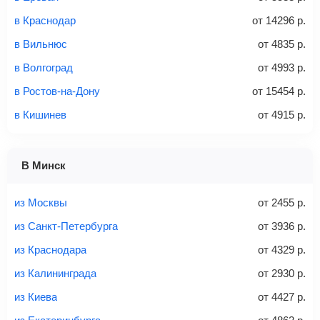
Найти билеты
в Краснодар
от
14296
р.
не более 23 кг – эконом-класс
в Вильнюс
от
4835
р.
Стоимость авиабилетов зависит от выбранного тарифа:
в Волгоград
от
4993
р.
С багажом
= ручная кладь + багаж
в Ростов-на-Дону
от
15454
р.
Без багажа
= ручная кладь*
в Кишинев
от
4915
р.
Количество багажа
В Минск
из Москвы
от
2455
р.
1 место
2 места
3 места
из Санкт-Петербурга
от
3936
р.
Найти билеты с багажом
из Краснодара
от
4329
р.
из Калининграда
от
2930
р.
из Киева
от
4427
р.
Вес багажа