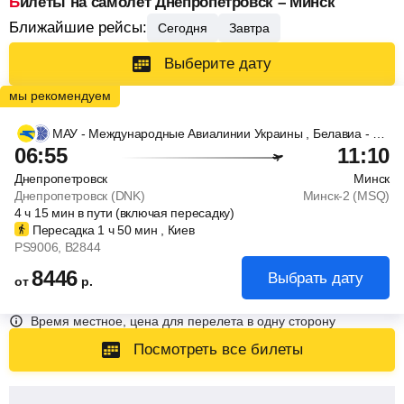
Билеты на самолет Днепропетровск – Минск
Ближайшие рейсы:
Сегодня
Завтра
Выберите дату
МАУ - Международные Авиалинии Украины
, Белавиа - Белорусские авиалинии
06:55
11:10
Днепропетровск
Минск
Днепропетровск (DNK)
Минск-2 (MSQ)
4
ч
15
мин
в пути (включая пересадку)
Пересадка 1
ч
50
мин
, Киев
PS9006
, B2844
8446
Выбрать дату
от
р.
Время местное, цена для перелета в одну сторону
Посмотреть все билеты