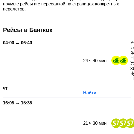
прямые рейсы и с пересадкой на страницах конкретных
перелетов.
Рейсы в Бангкок
04:00 → 06:40
У
х
й
H
24
ч
40
мин
У
х
й
H
чт
Найти
16:05 → 15:35
21
ч
30
мин