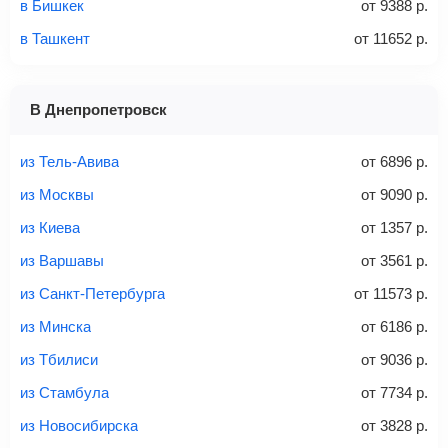
Количество багажа
в Бишкек
от
9388
р.
в Ташкент
от
11652
р.
1 место
2 места
3 места
В Днепропетровск
Найти билеты с багажом
из Тель-Авива
от
6896
р.
из Москвы
от
9090
р.
из Киева
от
1357
р.
Вес багажа
из Варшавы
от
3561
р.
из Санкт-Петербурга
от
11573
р.
из Минска
от
6186
р.
20-23 кг
30 кг
40 кг
из Тбилиси
от
9036
р.
Найти билеты с багажом
из Стамбула
от
7734
р.
из Новосибирска
от
3828
р.