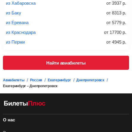
*При необходимости багаж оплачивается отдельно при
из Хабаровска
от
3937
р.
регистрации на рейс, в среднем
50 Euro
за место. Как
правило, сразу купить билет с багажом дешевле, чем
из Баку
от
8313
р.
дополнительно оплачивать его в аэропорту.
из Еревана
от
5779
р.
Важно:
При покупке билета рекомендуем внимательно
проверять на официальном сайте продавца, включен ли
из Краснодара
от
17700
р.
багаж в стоимость.
из Перми
от
4945
р.
Подробная информация о перевозке багажа и его габаритах
Найти авиабилеты
Авиабилеты
Россия
Екатеринбург
Днепропетровск
Екатеринбург – Днепропетровск
О нас