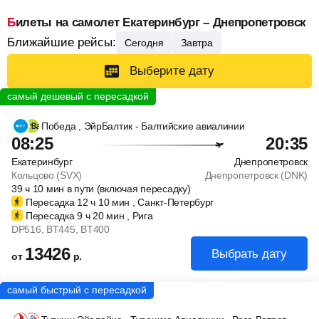
Билеты на самолет Екатеринбург – Днепропетровск
Ближайшие рейсы:
Сегодня
Завтра
Выберите дату
Победа
, ЭйрБалтик - Балтийские авиалинии
08:25
20:35
Екатеринбург
Днепропетровск
Кольцово (SVX)
Днепропетровск (DNK)
39
ч
10
мин
в пути (включая пересадку)
Пересадка 12
ч
10
мин
, Санкт-Петербург
Пересадка 9
ч
20
мин
, Рига
DP516
, BT445
, BT400
13426
Выбрать дату
от
р.