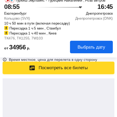
Туркиш Эйрлайнс - Турецкие Авиалинии
, Роза Ветров
08:55
16:45
Екатеринбург
Днепропетровск
Кольцово (SVX)
Днепропетровск (DNK)
10
ч
50
мин
в пути (включая пересадку)
Пересадка 1
ч
5
мин
, Стамбул
Пересадка 1
ч
40
мин
, Киев
TK476
, TK1255
, 7W103
34956
Выбрать дату
от
р.
Время местное, цена для перелета в одну сторону
Посмотреть все билеты