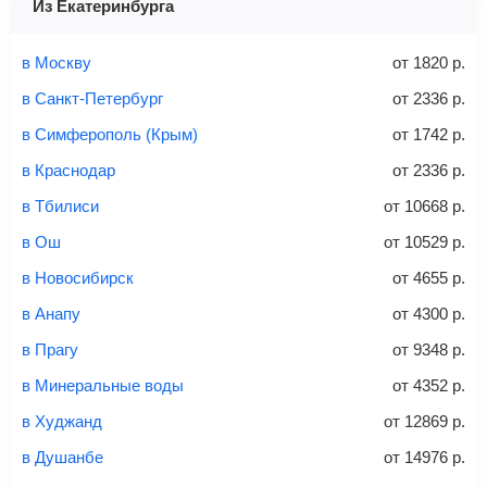
Из Екатеринбурга
Найти билеты
Заполните форму и оплатите
— укажите паспортные
Советы как сэкономить на покупке билета
и контактные данные, внимательно все перепроверьте
в Москву
от
1820
р.
и затем оплатите билет одним из перечисленных
в Санкт-Петербург
от
2336
р.
способов: через интернет-банк, банковской картой,
электронными деньгами или наличными в салонах
в Симферополь (Крым)
от
1742
р.
связи «Связной» или «Евросеть».
в Краснодар
от
2336
р.
Это все
— после оплаты в течение 10 минут к вам на
email придет электронный билет с данными о вашем
в Тбилиси
от
10668
р.
перелете. Его нужно распечатать и взять с собой в
в Ош
от
10529
р.
аэропорт. Для посадки потребуется только паспорт.
Багаж
— это крупные предметы, сдаваемые в
в Новосибирск
от
4655
р.
багажное отделение самолета.
Найти билеты
в Анапу
от
4300
р.
не более 23 кг – эконом-класс
в Прагу
от
9348
р.
Стоимость авиабилетов зависит от выбранного тарифа:
в Минеральные воды
от
4352
р.
С багажом
= ручная кладь + багаж
в Худжанд
от
12869
р.
Без багажа
= ручная кладь*
в Душанбе
от
14976
р.