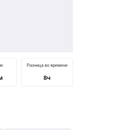
ие
Разница во времени
м
8ч