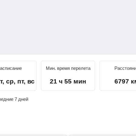
асписание
Мин. время перелета
Расстоян
т, ср, пт, вс
21 ч 55 мин
6797 к
ледние 7 дней