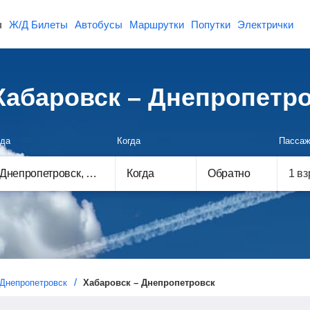
ы
Ж/Д Билеты
Автобусы
Маршрутки
Попутки
Электрички
абаровск – Днепропетр
да
Когда
Пассаж
Когда
Обратно
Днепропетровск
Хабаровск – Днепропетровск