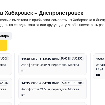
ов Хабаровск – Днепропетровск
сколько вылетают и прибывают самолеты из Хабаровска в Днепр
дарь на сегодня, завтра или другую дату, чтобы посмотреть ра
Завтра
11:30 KHV → 13:35 DNK
15:45
SU508
SU6288, SU2352
осква
Аэрофлот за 34:05 ч, пересадка: Москва
Азиан
Сеул
пт
пн
14:35 KHV → 04:30 DNK
U2356
SU1713, SU504
осква
Аэрофлот за 21:55 ч, пересадка: Москва
вт