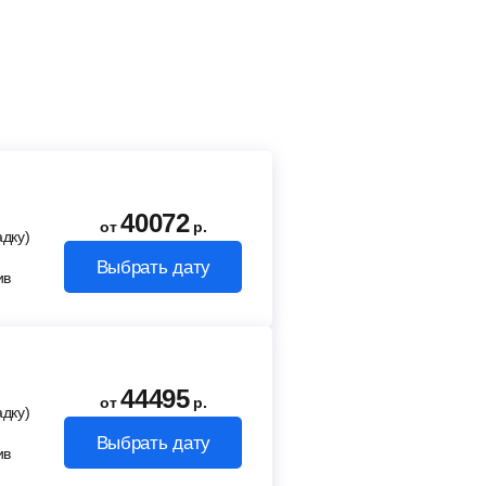
40072
от
р.
адку)
Выбрать дату
ив
44495
от
р.
адку)
Выбрать дату
ив