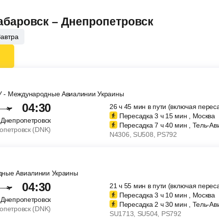
Хабаровск – Днепропетровск
Завтра
У - Международные Авиалинии Украины
04:30
26
ч
45
мин
в пути (включая перес
Пересадка 3
ч
15
мин
, Москва
Днепропетровск
Пересадка 7
ч
40
мин
, Тель-Ав
опетровск (DNK)
N4306
, SU508
, PS792
дные Авиалинии Украины
04:30
21
ч
55
мин
в пути (включая перес
Пересадка 3
ч
10
мин
, Москва
Днепропетровск
Пересадка 2
ч
30
мин
, Тель-Ав
опетровск (DNK)
SU1713
, SU504
, PS792