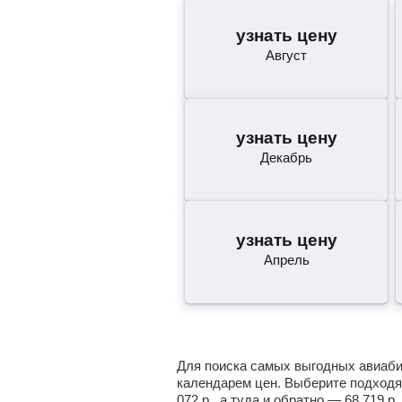
узнать цену
Август
узнать цену
Декабрь
узнать цену
Апрель
Для поиска самых выгодных авиабил
календарем цен. Выберите подходя
072
р.
, а туда и обратно —
68 719
р.