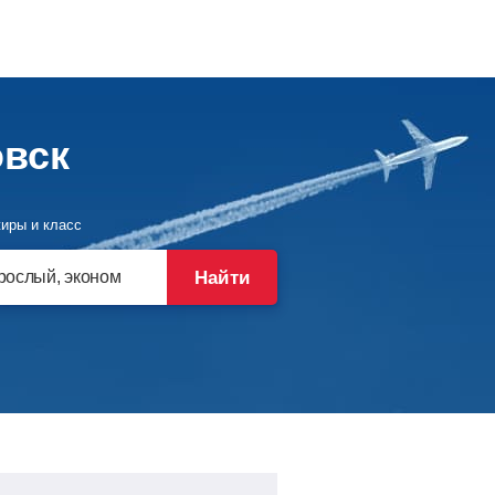
овск
иры и класс
Найти