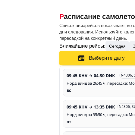
Расписание самолет
Список авиарейсов показывает, во 
дни следования. Используйте кален
пересадкой на конкретный день.
Ближайшие рейсы:
Сегодня
Выберите дату
09:45 KHV → 04:30 DNK
N4306, 
Норд винд за 26:45 ч, пересадка: М
вс
09:45 KHV → 13:35 DNK
N4306, S
Норд винд за 35:50 ч, пересадка: М
пт