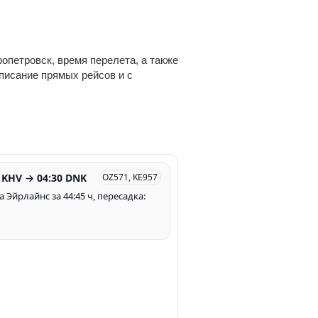
опетровск, время перелета, а также
списание прямых рейсов и с
 KHV → 04:30 DNK
OZ571, KE957
а Эйрлайнс за 44:45 ч, пересадка: