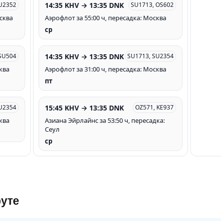
14:35 KHV → 13:35 DNK
U2352
SU1713, OS602
осква
Аэрофлот за 55:00 ч, пересадка: Москва
ср
14:35 KHV → 13:35 DNK
SU504
SU1713, SU2354
ква
Аэрофлот за 31:00 ч, пересадка: Москва
пт
15:45 KHV → 13:35 DNK
U2354
OZ571, KE937
ква
Азиана Эйрлайнс за 53:50 ч, пересадка:
Сеул
ср
уте