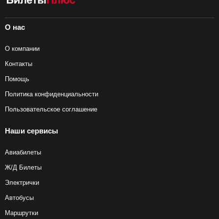
популярными среди туристов. Получить подробную
информацию о том, из какого именно аэропорта и терминала
отправляется ваш рейс, а также в какой аэропорт он
О нас
прибывает, вы можете у сотрудника нашего
контакт-центра
или напрямую в авиакомпании.
О компании
Контакты
Помощь
Политика конфиденциальности
Пользовательское соглашение
Наши сервисы
Авиабилеты
Ж/Д Билеты
Электрички
Автобусы
Маршрутки