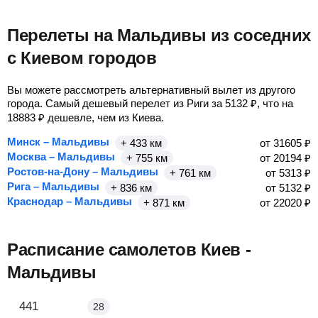
Перелеты на Мальдивы из соседних
с Киевом городов
Вы можете рассмотреть альтернативный вылет из другого
города. Самый дешевый перелет из Риги за
5132
₽
, что на
18883
₽
дешевле, чем из Киева.
Минск – Мальдивы
+ 433 км
от
31605
₽
Москва – Мальдивы
+ 755 км
от
20194
₽
Ростов-на-Дону – Мальдивы
+ 761 км
от
5313
₽
Рига – Мальдивы
+ 836 км
от
5132
₽
Краснодар – Мальдивы
+ 871 км
от
22020
₽
Расписание самолетов Киев -
Мальдивы
Киев - Мале
441
28