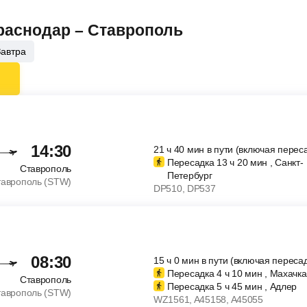
Краснодар – Ставрополь
Завтра
14:30
21
ч
40
мин
в пути (включая перес
Пересадка 13
ч
20
мин
, Санкт-
Ставрополь
Петербург
таврополь (STW)
DP510
, DP537
08:30
15
ч
0
мин
в пути (включая пересад
Пересадка 4
ч
10
мин
, Махачк
Ставрополь
Пересадка 5
ч
45
мин
, Адлер
таврополь (STW)
WZ1561
, A45158
, A45055