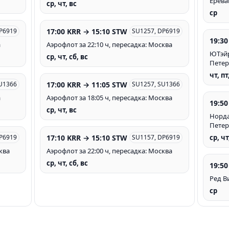
Ерева
ср, чт, вс
ср
17:00 KRR → 15:10 STW
P6919
SU1257, DP6919
19:30
а
Аэрофлот за 22:10 ч, пересадка: Москва
ЮТэйр 
ср, чт, сб, вс
Петер
чт, пт
17:00 KRR → 11:05 STW
U1366
SU1257, SU1366
а
Аэрофлот за 18:05 ч, пересадка: Москва
19:50
ср, чт, вс
Нордав
Петер
17:10 KRR → 15:10 STW
P6919
SU1157, DP6919
ср, чт
ква
Аэрофлот за 22:00 ч, пересадка: Москва
ср, чт, сб, вс
19:50
Ред Ви
ср