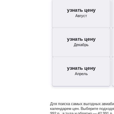
узнать цену
Август
узнать цену
Декабрь
узнать цену
Апрель
Для поиска самых выгодных авиабил
календарем цен. Выберите подходя
992
р.
, а туда и обратно —
42 991
р.