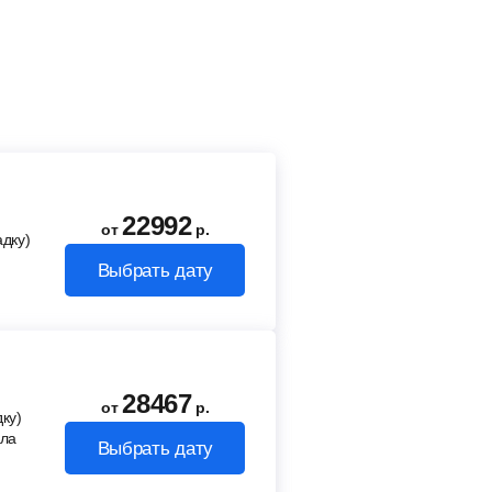
22992
от
р.
адку)
Выбрать дату
28467
от
р.
ку)
ала
Выбрать дату