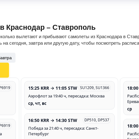
ов Краснодар – Ставрополь
сколько вылетают и прибывают самолеты из Краснодара в Ставр
 на сегодня, завтра или другую дату, чтобы посмотреть распис
Завтра
15:25 KRR → 11:05 STW
18:00
P6919
SU1209, SU1366
Аэрофлот за 19:40 ч, пересадка: Москва
Pacifi
Ерева
ср, чт, вс
ср
16:50 KRR → 14:30 STW
DP510, DP537
18:00
P6919
Победа за 21:40 ч, пересадка: Санкт-
а
Петербург
Pacifi