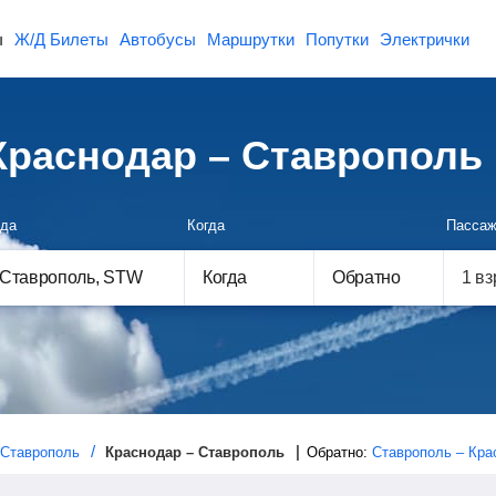
ы
Ж/Д Билеты
Автобусы
Маршрутки
Попутки
Электрички
раснодар – Ставрополь
да
Когда
Пассаж
Когда
Обратно
Ставрополь
Краснодар – Ставрополь
Обратно:
Ставрополь – Кра