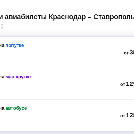
:
на
попутке
3
от
на
маршрутке
12
от
на
автобусе
12
от