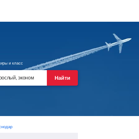
иры и класс
Найти
снодар