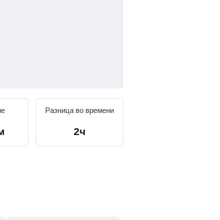
ие
Разница во времени
м
2ч