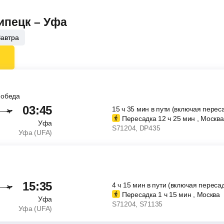
ипецк – Уфа
Завтра
Победа
03:45
15
ч
35
мин
в пути (включая перес
Пересадка 12
ч
25
мин
, Москва
Уфа
S71204
, DP435
Уфа (UFA)
15:35
4
ч
15
мин
в пути (включая пересад
Пересадка 1
ч
15
мин
, Москва
Уфа
S71204
, S71135
Уфа (UFA)