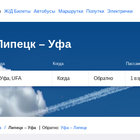
ы
Ж/Д Билеты
Автобусы
Маршрутки
Попутки
Электрички
ипецк – Уфа
да
Когда
Пассаж
Когда
Обратно
а
Липецк – Уфа
Обратно:
Уфа – Липецк