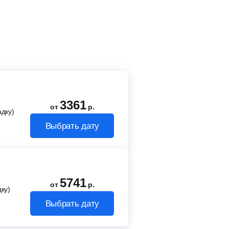
3361
от
р.
адку)
Выбрать дату
5741
от
р.
ку)
Выбрать дату