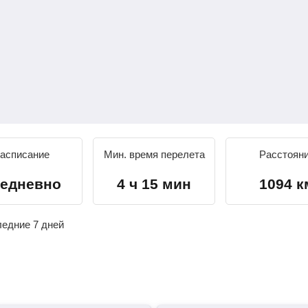
асписание
Мин. время перелета
Расстоян
едневно
4 ч 15 мин
1094 к
ледние 7 дней