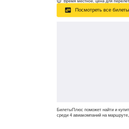
Время местное, цена для перелет
Посмотреть все билет
БилетыПлюс поможет найти и купи
среди 4 авиакомпаний на маршруте