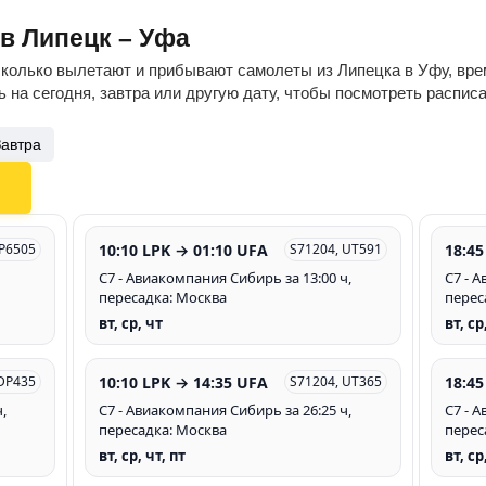
ов Липецк – Уфа
сколько вылетают и прибывают самолеты из Липецка в Уфу, врем
 на сегодня, завтра или другую дату, чтобы посмотреть распис
Завтра
10:10 LPK → 01:10 UFA
18:45
DP6505
S71204, UT591
С7 - Авиакомпания Сибирь за 13:00 ч,
С7 - 
пересадка: Москва
перес
вт, ср, чт
вт, ср
10:10 LPK → 14:35 UFA
18:45
 DP435
S71204, UT365
,
С7 - Авиакомпания Сибирь за 26:25 ч,
С7 - 
пересадка: Москва
перес
вт, ср, чт, пт
вт, ср