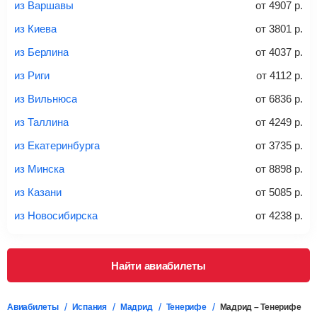
из Варшавы
от
4907
р.
из Киева
от
3801
р.
20-23 кг
30 кг
40 кг
из Берлина
от
4037
р.
Найти билеты с багажом
из Риги
от
4112
р.
из Вильнюса
от
6836
р.
*При необходимости багаж оплачивается отдельно при
из Таллина
от
4249
р.
регистрации на рейс, в среднем
50 Euro
за место. Как
правило, сразу купить билет с багажом дешевле, чем
из Екатеринбурга
от
3735
р.
дополнительно оплачивать его в аэропорту.
из Минска
от
8898
р.
Важно:
При покупке билета рекомендуем внимательно
проверять на официальном сайте продавца, включен ли
из Казани
от
5085
р.
багаж в стоимость.
из Новосибирска
от
4238
р.
Подробная информация о перевозке багажа и его габаритах
Найти авиабилеты
Авиабилеты
Испания
Мадрид
Тенерифе
Мадрид – Тенерифе