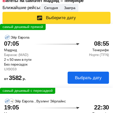
Билеты на самолет Мадрид – Тенерифе
Ближайшие рейсы:
Сегодня
Завтра
Выберите дату
Эйр Европа
07:05
08:55
Мадрид
Тенерифе
Барахас (MAD)
Норте (TFN)
2
ч
50
мин
в пути
Без пересадок
UX9059
3582
Выбрать дату
от
р.
Эйр Европа
, Вуэлинг Эйрлайнс
19:05
22:30