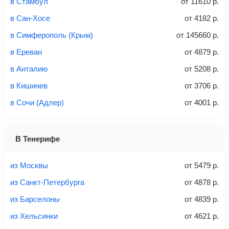
в Стамбул
от
11610
р.
не более 23 кг – эконом-класс
в Сан-Хосе
от
4182
р.
Стоимость авиабилетов зависит от выбранного тарифа:
в Симферополь (Крым)
от
145660
р.
С багажом
= ручная кладь + багаж
в Ереван
от
4879
р.
Без багажа
= ручная кладь*
в Анталию
от
5208
р.
Количество багажа
в Кишинев
от
3706
р.
в Сочи (Адлер)
от
4001
р.
1 место
2 места
3 места
В Тенерифе
Найти билеты с багажом
из Москвы
от
5479
р.
из Санкт-Петербурга
от
4878
р.
из Барселоны
от
4839
р.
Вес багажа
из Хельсинки
от
4621
р.