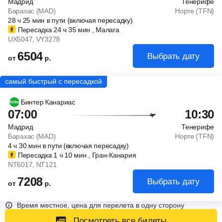
Мадрид
Тенерифе
Барахас (MAD)
Норте (TFN)
28
ч
25
мин
в пути (включая пересадку)
Пересадка 24
ч
35
мин
, Малага
UX5047
, VY3278
6504
Выбрать дату
от
р.
Бинтер Канариас
07:00
10:30
Мадрид
Тенерифе
Барахас (MAD)
Норте (TFN)
4
ч
30
мин
в пути (включая пересадку)
Пересадка 1
ч
10
мин
, Гран-Канария
NT6017
, NT121
7208
Выбрать дату
от
р.
Время местное, цена для перелета в одну сторону
Посмотреть все билеты